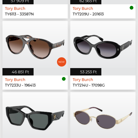
57 909 Ft
62 565 Ft
Tory Burch
Tory Burch
TY6113 - 33587N
TY7209U - 201613
46 851 Ft
53 253 Ft
Tory Burch
Tory Burch
TY7233U - 196413
TY7214U - 17098G