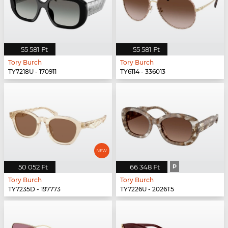
55 581 Ft
55 581 Ft
Tory Burch
Tory Burch
TY7218U - 170911
TY6114 - 336013
50 052 Ft
66 348 Ft
P
Tory Burch
Tory Burch
TY7235D - 197773
TY7226U - 2026T5