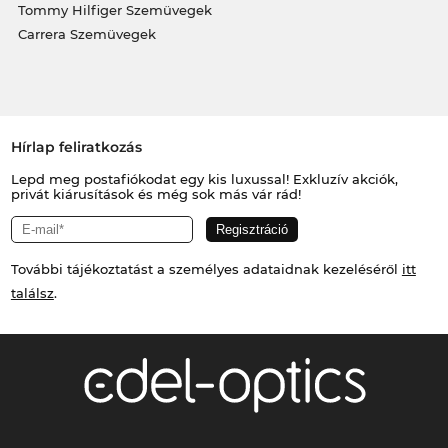
Tommy Hilfiger Szemüvegek
Carrera Szemüvegek
Hírlap feliratkozás
Lepd meg postafiókodat egy kis luxussal! Exkluzív akciók,
privát kiárusítások és még sok más vár rád!
További tájékoztatást a személyes adataidnak kezeléséről
itt
találsz
.