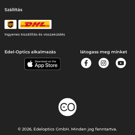
Szállítás
Ingyenes kiszállítás és visszaküldés
Edel-Optics alkalmazás
látogass meg minket
© 2026, Edeloptics GmbH. Minden jog fenntartva.