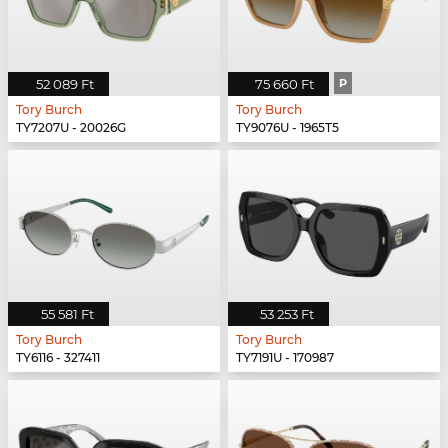
52 089 Ft
75 660 Ft
P
Tory Burch
Tory Burch
TY7207U - 20026G
TY9076U - 1965T5
55 581 Ft
53 253 Ft
Tory Burch
Tory Burch
TY6116 - 327411
TY7191U - 170987