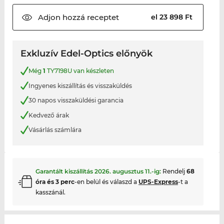
Adjon hozzá
receptet
el 23 898 Ft
Exkluzív Edel-Optics előnyök
Még
1
TY7198U van készleten
Ingyenes kiszállítás és visszaküldés
30 napos visszaküldési garancia
Kedvező árak
Vásárlás számlára
Garantált kiszállítás
2026. augusztus 11.
-ig:
Rendelj
68
óra és 3 perc
-en belül és válaszd a
UPS-Express
-t a
kasszánál.