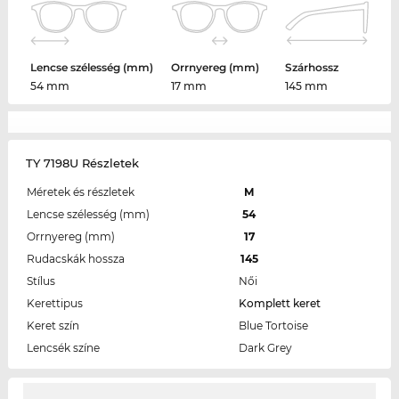
Lencse szélesség (mm)
Orrnyereg (mm)
Szárhossz
54 mm
17 mm
145 mm
TY 7198U Részletek
Méretek és részletek
M
Lencse szélesség (mm)
54
Orrnyereg (mm)
17
Rudacskák hossza
145
Stílus
Női
Kerettipus
Komplett keret
Keret szín
Blue Tortoise
Lencsék színe
Dark Grey