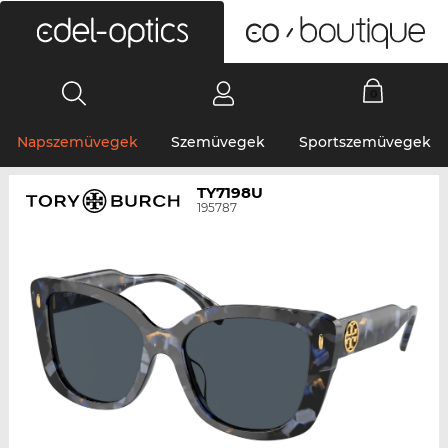
0
Napszemüvegek
Szemüvegek
Sportszemüvegek
TY7198U
195787