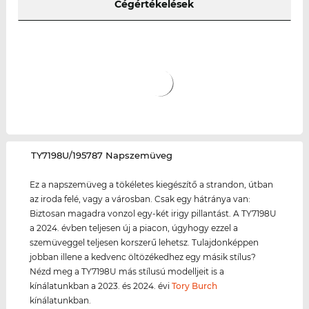
Cégértékelések
‌TY7198U/195787 Napszemüveg
Ez a napszemüveg a tökéletes kiegészítő a strandon, útban
az iroda felé, vagy a városban. Csak egy hátránya van:
Biztosan magadra vonzol egy-két irigy pillantást. A TY7198U
a 2024. évben teljesen új a piacon, úgyhogy ezzel a
szemüveggel teljesen korszerű lehetsz. Tulajdonképpen
jobban illene a kedvenc öltözékedhez egy másik stílus?
Nézd meg a TY7198U más stílusú modelljeit is a
kínálatunkban a 2023. és 2024. évi
Tory Burch
kínálatunkban.