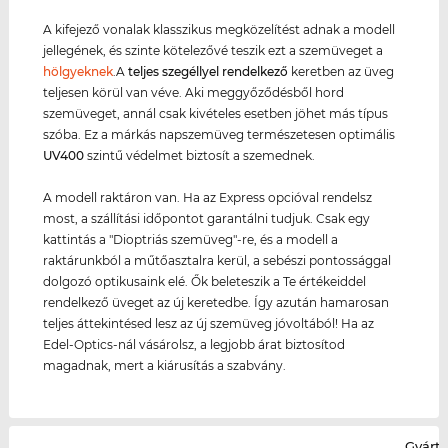
A kifejező vonalak klasszikus megközelítést adnak a modell
jellegének, és szinte kötelezővé teszik ezt a szemüveget a
hölgyeknek
.A
teljes szegéllyel rendelkező
keretben az üveg
teljesen körül van véve. Aki meggyőződésből hord
szemüveget, annál csak kivételes esetben jöhet más típus
szóba. Ez a márkás napszemüveg természetesen optimális
UV400
szintű védelmet biztosít a szemednek.
A modell raktáron van. Ha az Express opcióval rendelsz
most, a szállítási időpontot garantálni tudjuk. Csak egy
kattintás a "Dioptriás szemüveg"-re, és a modell a
raktárunkból a műtőasztalra kerül, a sebészi pontossággal
dolgozó optikusaink elé. Ők beleteszik a Te értékeiddel
rendelkező üveget az új keretedbe. Így azután hamarosan
teljes áttekintésed lesz az új szemüveg jóvoltából! Ha az
Edel-Optics-nál vásárolsz, a legjobb árat biztosítod
magadnak, mert a kiárusítás a szabvány.
Gyártó