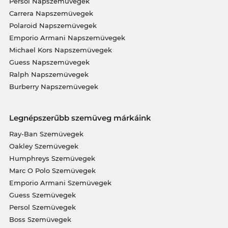
Persol Napszemüvegek
Carrera Napszemüvegek
Polaroid Napszemüvegek
Emporio Armani Napszemüvegek
Michael Kors Napszemüvegek
Guess Napszemüvegek
Ralph Napszemüvegek
Burberry Napszemüvegek
Legnépszerűbb szemüveg márkáink
Ray-Ban Szemüvegek
Oakley Szemüvegek
Humphreys Szemüvegek
Marc O Polo Szemüvegek
Emporio Armani Szemüvegek
Guess Szemüvegek
Persol Szemüvegek
Boss Szemüvegek