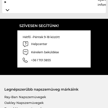
infor
SZÍVESEN SEGÍTÜNK!
Hétfő -Péntek 9-18 között
Helpcenter
Kérelem beküldése
+36 1 701 3855
Legnépszerűbb napszemüveg márkáink
Ray-Ban Napszemüvegek
Oakley Napszemüvegek