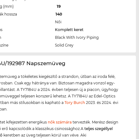
eg (mm)
19
ák hossza
140
Női
us
Komplett keret
n
Black With Ivory Piping
színe
Solid Grey
84U/192987 Napszemüveg
zemüveg a tökéletes kiegészítő a strandon, útban az iroda felé,
rosban. Csak egy hátránya van: Biztosan magadra vonzol egy-
 pillantást. A TY7184U a 2024. évben teljesen új a piacon, úgyhogy
zemüveggel teljesen korszerű lehetsz. A TY7184U az Edel-Optics
ltban más stílusokban is kapható a
Tory Burch
2023. és 2024. évi
iban.
etet kifejezetten energikus
nők számára
tervezték. Merész design
ző erő kapcsolódik a klasszikus csinossághoz.A
teljes szegéllyel
ző
keretben az üveg teljesen körül van véve. Aki