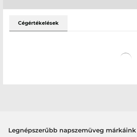
Cégértékelések
Legnépszerűbb napszemüveg márkáink