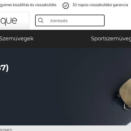
gyenes kiszállítás és visszaküldés
30 napos visszaküldési garancia
Szemüvegek
Sportszemüve
7)
92987)