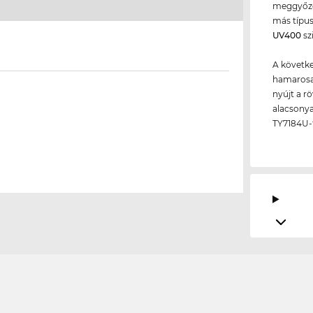
meggyőződ
más típu
UV400
sz
A követke
hamarosan
nyújt a r
alacsonya
TY7184U-