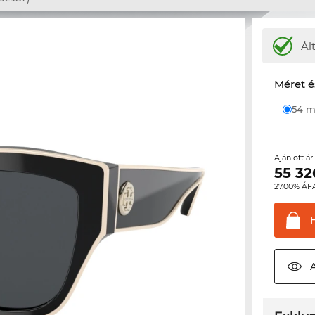
Ál
Méret é
54
Ajánlott á
55 32
27.00% ÁF