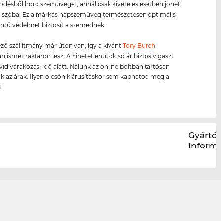
ésből hord szemüveget, annál csak kivételes esetben jöhet
s szóba. Ez a márkás napszemüveg természetesen optimális
intű védelmet biztosít a szemednek.
ző szállítmány már úton van, így a kívánt
Tory Burch
 ismét raktáron lesz. A hihetetlenül olcsó ár biztos vigaszt
övid várakozási idő alatt. Nálunk az online boltban tartósan
k az árak. Ilyen olcsón kiárusításkor sem kaphatod meg a
t.
Gyártói
inform