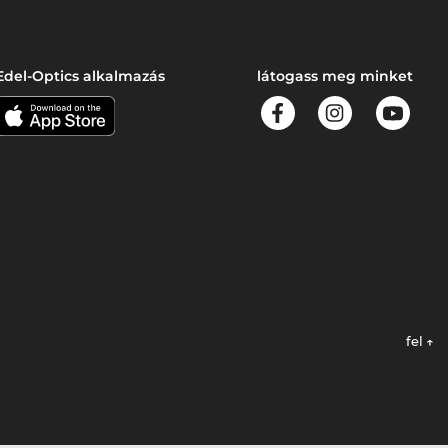
Edel-Optics alkalmazás
látogass meg minket
fel