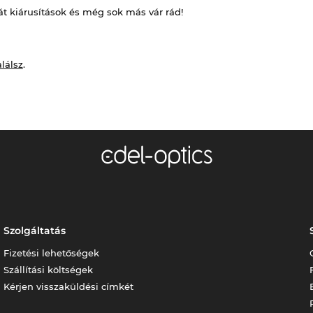
át kiárusítások és még sok más vár rád!
alálsz
.
Szolgáltatás
Fizetési lehetőségek
Szállítási költségek
Kérjen visszaküldési címkét