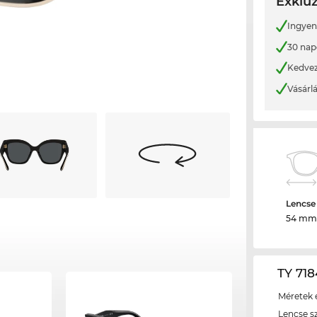
Exkluz
Ingyene
30 nap
Kedvez
Vásárl
Lencse
54 mm
TY 718
Méretek é
Lencse s