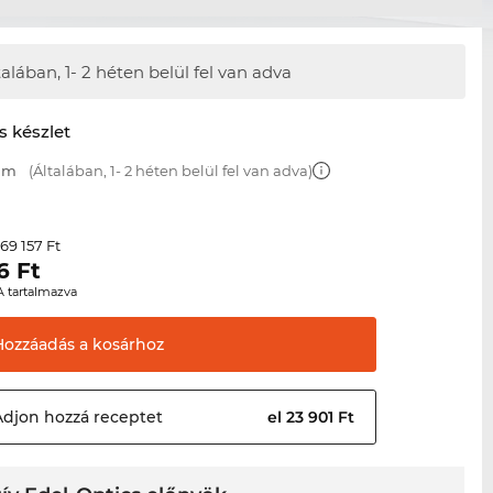
talában,
1- 2 héten belül fel van adva
s készlet
 mm
(Általában, 1- 2 héten belül fel van adva)
69 157 Ft
r
6
Ft
A tartalmazva
Hozzáadás a
kosárhoz
Adjon hozzá
receptet
el 23 901 Ft