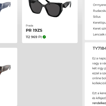
Orrnyer
Rudacsk
Stílus
Kerettip
Prada
Keret szí
PR 19ZS
Lencsék 
112 969 Ft
‌TY71
Ez a naps
vagy a vá
két irigy
ezzel a s
online bo
kollekció
Ezt a ker
és kifeje
rendelke