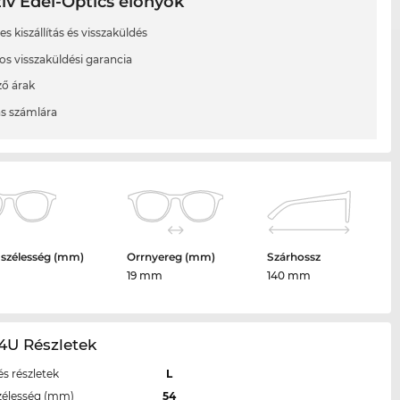
ív Edel-Optics előnyök
s kiszállítás és visszaküldés
os visszaküldési garancia
ő árak
ás számlára
 szélesség (mm)
Orrnyereg (mm)
Szárhossz
19 mm
140 mm
4U Részletek
s részletek
L
zélesség (mm)
54