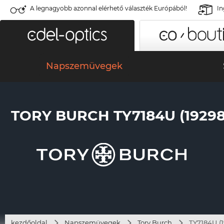
A legnagyobb azonnal elérhető választék Európából!
In
Napszemüvegek
TORY BURCH TY7184U (19298
kezdőoldal
Napszemüvegek
Tory Burch
TY7184U (1