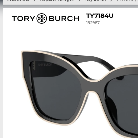
TY7184U
192987