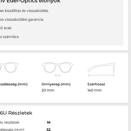
ív Edel-Optics előnyök
s kiszállítás és visszaküldés
os visszaküldési garancia
ő árak
ás számlára
 szélesség (mm)
Orrnyereg (mm)
Szárhossz
20 mm
140 mm
6U Részletek
s részletek
M
zélesség (mm)
52