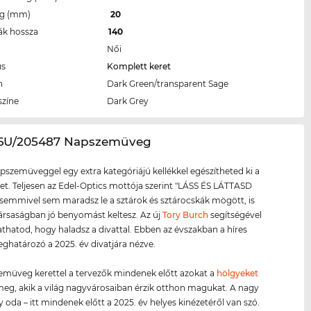
eg (mm)
20
ák hossza
140
Női
us
Komplett keret
n
Dark Green/transparent Sage
színe
Dark Grey
26U/205487 Napszemüveg
apszemüveggel egy extra kategóriájú kellékkel egészítheted ki a
et. Teljesen az Edel-Optics mottója szerint "LÁSS ÉS LÁTTASD
emmivel sem maradsz le a sztárok és sztárocskák mögött, is
rsaságban jó benyomást keltesz. Az új
Tory Burch
segítségével
atod, hogy haladsz a divattal. Ebben az évszakban a híres
határozó a 2025. év divatjára nézve.
zemüveg kerettel a tervezők mindenek előtt azokat a
hölgyeket
 meg, akik a világ nagyvárosaiban érzik otthon magukat. A nagy
y oda – itt mindenek előtt a 2025. év helyes kinézetéről van szó.