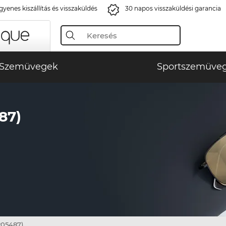
gyenes kiszállítás és visszaküldés
30 napos visszaküldési garancia
Szemüvegek
Sportszemüve
87)
205487)