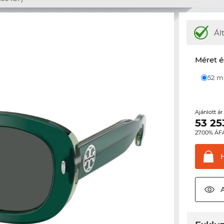
Ál
Méret é
52 
Ajánlott á
53 25
27.00% ÁF