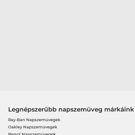
Legnépszerűbb napszemüveg márkáink
Ray-Ban Napszemüvegek
Oakley Napszemüvegek
Persol Napszemüvegek