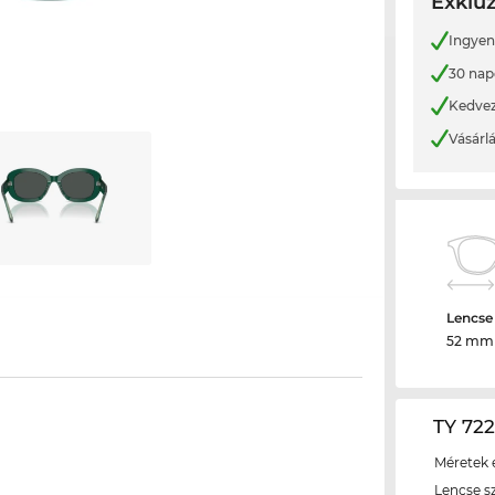
Exkluz
Ingyene
30 nap
Kedvez
Vásárl
Lencse
52 mm
TY 722
Méretek é
Lencse s