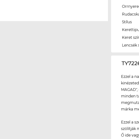
Orrnyer
Rudacsk
Stílus
Kerettip
Keret szí
Lencsék 
‌TY72
Ezzel a n
kinézeted
MAGAD", s
minden tá
megmutath
márka meg
Ezzel a s
szólítják
Ő ide vag