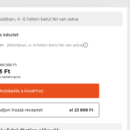
talában, 4- 6 héten belül fel van adva
s készlet
mm
(Általában, 4- 6 héten belül fel van adva)
66 566 Ft
r
3
Ft
A tartalmazva
Hozzáadás a
kosárhoz
Adjon hozzá
receptet
el 23 898 Ft