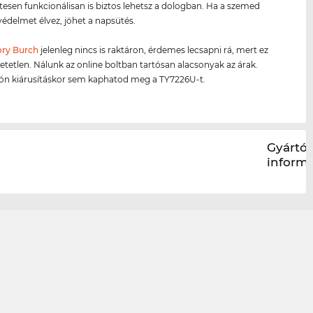
esen funkcionálisan is biztos lehetsz a dologban. Ha a szemed
édelmet élvez, jöhet a napsütés.
ory Burch
jelenleg nincs is raktáron, érdemes lecsapni rá, mert ez
hetetlen. Nálunk az online boltban tartósan alacsonyak az árak.
són kiárusításkor sem kaphatod meg a TY7226U-t.
Gyártói
inform