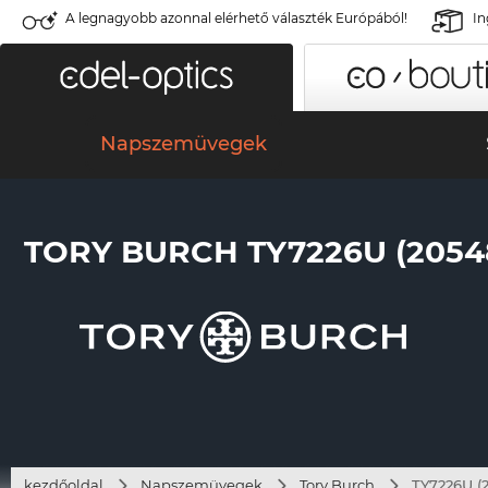
A legnagyobb azonnal elérhető választék Európából!
In
Napszemüvegek
TORY BURCH TY7226U (2054
kezdőoldal
Napszemüvegek
Tory Burch
TY7226U (