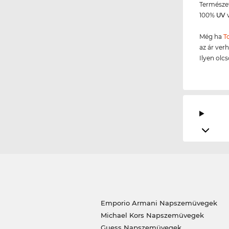
Természet
100%
UV
v
Még ha
T
az ár ver
Ilyen olc
Emporio Armani Napszemüvegek
Michael Kors Napszemüvegek
Guess Napszemüvegek