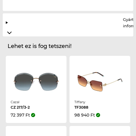
Gyártó
infor
Lehet ez is fog tetszeni!
Cazal
Tiffany
CZ 217/3-2
TF3088
72 397 Ft
98 940 Ft