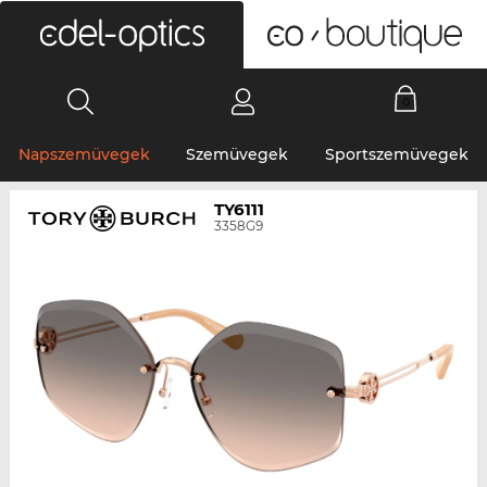
0
Napszemüvegek
Szemüvegek
Sportszemüvegek
TY6111
3358G9