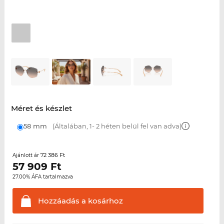
Méret és készlet
58 mm
(Általában, 1- 2 héten belül fel van adva)
72 386 Ft
Ajánlott ár
57 909
Ft
27.00% ÁFA tartalmazva
Hozzáadás a
kosárhoz