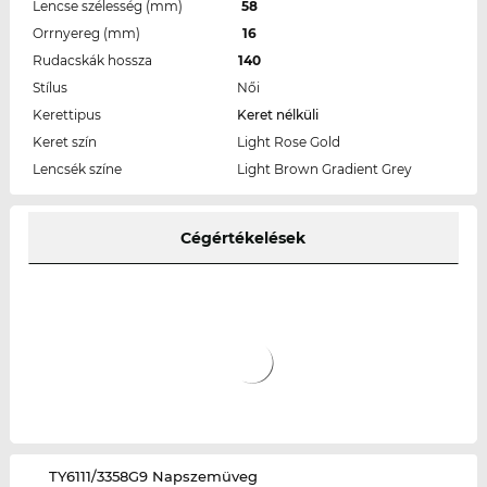
Lencse szélesség (mm)
58
Orrnyereg (mm)
16
Rudacskák hossza
140
Stílus
Női
Kerettipus
Keret nélküli
Keret szín
Light Rose Gold
Lencsék színe
Light Brown Gradient Grey
Cégértékelések
‌TY6111/3358G9 Napszemüveg