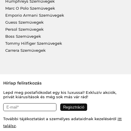
Humphreys Szemüvegek
Marc O Polo Szemüvegek
Emporio Armani Szemüvegek
Guess Szemüvegek
Persol Szemüvegek
Boss Szemüvegek
Tommy Hilfiger Szemüvegek
Carrera Szemüvegek
Hírlap feliratkozás
Lepd meg postafiókodat egy kis luxussal! Exkluzív akciók,
privát kiárusítások és még sok más vár rád!
További tájékoztatást a személyes adataidnak kezeléséről
itt
találsz
.