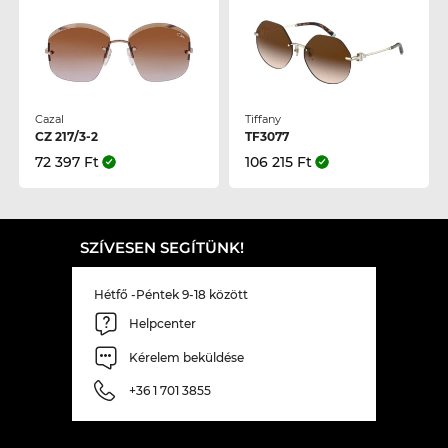
Cazal
Tiffany
CZ 217/3-2
TF3077
72 397 Ft
106 215 Ft
SZÍVESEN SEGÍTÜNK!
Hétfő -Péntek 9-18 között
Helpcenter
Kérelem beküldése
+36 1 701 3855