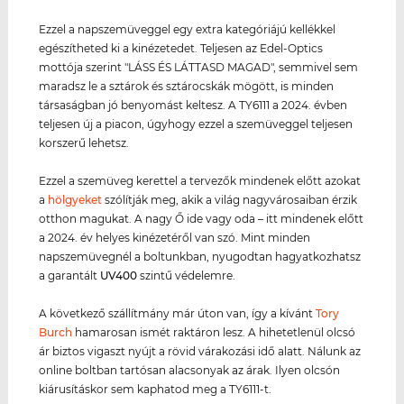
Ezzel a napszemüveggel egy extra kategóriájú kellékkel
egészítheted ki a kinézetedet. Teljesen az Edel-Optics
mottója szerint "LÁSS ÉS LÁTTASD MAGAD", semmivel sem
maradsz le a sztárok és sztárocskák mögött, is minden
társaságban jó benyomást keltesz. A TY6111 a 2024. évben
teljesen új a piacon, úgyhogy ezzel a szemüveggel teljesen
korszerű lehetsz.
Ezzel a szemüveg kerettel a tervezők mindenek előtt azokat
a
hölgyeket
szólítják meg, akik a világ nagyvárosaiban érzik
otthon magukat. A nagy Ő ide vagy oda – itt mindenek előtt
a 2024. év helyes kinézetéről van szó. Mint minden
napszemüvegnél a boltunkban, nyugodtan hagyatkozhatsz
a garantált
UV400
szintű védelemre.
A következő szállítmány már úton van, így a kívánt
Tory
Burch
hamarosan ismét raktáron lesz. A hihetetlenül olcsó
ár biztos vigaszt nyújt a rövid várakozási idő alatt. Nálunk az
online boltban tartósan alacsonyak az árak. Ilyen olcsón
kiárusításkor sem kaphatod meg a TY6111-t.