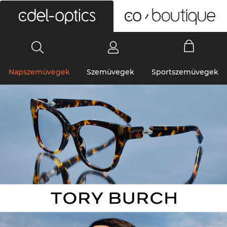
0
Napszemüvegek
Szemüvegek
Sportszemüvegek