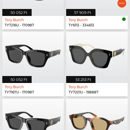
50 052 Ft
57 909 Ft
Tory Burch
Tory Burch
TY7216U - 170987
TY6113 - 334613
50 052 Ft
53 253 Ft
Tory Burch
Tory Burch
TY7167U - 170987
TY7201U - 198887