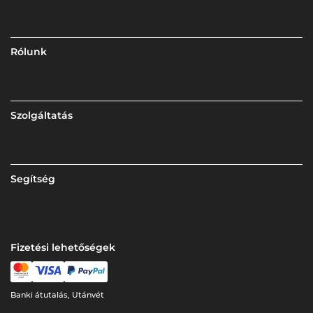
Rólunk
Szolgáltatás
Segítség
Fizetési lehetőségek
Banki átutalás, Utánvét