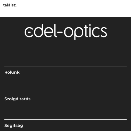
találsz
.
Rólunk
Szolgáltatás
Segítség