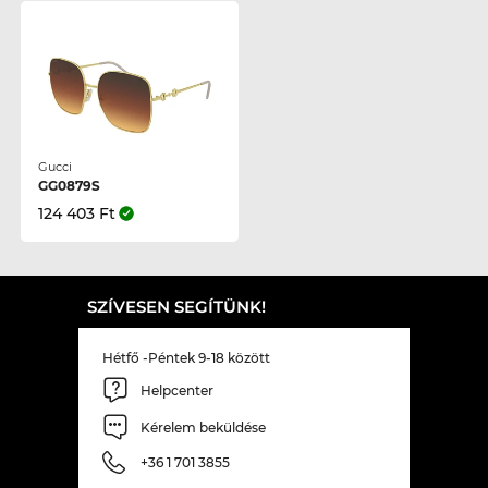
Gucci
GG0879S
124 403 Ft
SZÍVESEN SEGÍTÜNK!
Hétfő -Péntek 9-18 között
Helpcenter
Kérelem beküldése
+36 1 701 3855