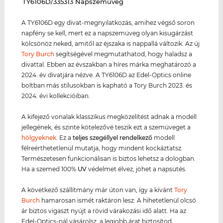
‌TY6106D/335313 Napszemüveg
A TY6106D egy divat-megnyilatkozás, amihez végső soron
napfény se kell, mert ez a napszemüveg olyan kisugárzást
kölcsönöz neked, amitől az éjszaka is nappallá változik. Az új
Tory Burch
segítségével megmutathatod, hogy haladsz a
divattal. Ebben az évszakban a híres márka meghatározó a
2024. év divatjára nézve. A TY6106D az Edel-Optics online
boltban más stílusokban is kapható a Tory Burch 2023. és
2024. évi kollekcióiban.
A kifejező vonalak klasszikus megközelítést adnak a modell
jellegének, és szinte kötelezővé teszik ezt a szemüveget a
hölgyeknek
. Ez a
teljes szegéllyel rendelkező
modell
félreérthetetlenül mutatja, hogy mindent kockáztatsz.
Természetesen funkcionálisan is biztos lehetsz a dologban.
Ha a szemed 100%
UV
védelmet élvez, jöhet a napsütés.
A következő szállítmány már úton van, így a kívánt
Tory
Burch
hamarosan ismét raktáron lesz. A hihetetlenül olcsó
ár biztos vigaszt nyújt a rövid várakozási idő alatt. Ha az
Edel-Optics-nál vásárolsz, a legjobb árat biztosítod