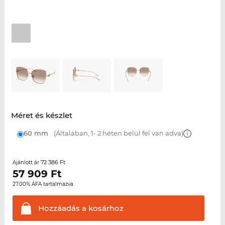
Méret és készlet
60 mm
(Általában, 1- 2 héten belül fel van adva)
72 386 Ft
Ajánlott ár
57 909
Ft
27.00% ÁFA tartalmazva
Hozzáadás a
kosárhoz