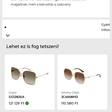
magadnak, mert a kiárusítás a szabvány.
Gyártó
infor
Lehet ez is fog tetszeni!
Gucci
Jimmy Choo
GG1282SA
JC4008HD
121 129 Ft
110 580 Ft