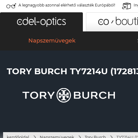
A legnagyobb azonnal elérhető választék Európából!
In
Napszemüvegek
TORY BURCH TY7214U (17281
kezdőoldal
Napszemüvegek
Tory Burch
TY7214U (1