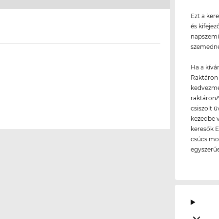
Ezt a ker
és kifeje
napszemü
szemedne
Ha a kívá
Raktáron 
kedvezmén
raktáronA
csiszolt 
kezedbe v
keresők E
csúcs mod
egyszerű