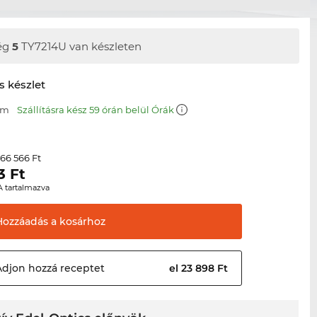
ég
5
TY7214U van készleten
s készlet
mm
Szállításra kész 59 órán belül Órák
66 566 Ft
r
3
Ft
A tartalmazva
Hozzáadás a
kosárhoz
Adjon hozzá
receptet
el 23 898 Ft