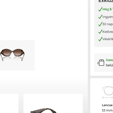
Exkluz
Még
5
Ingyene
30 nap
Kedvez
Vásárl
Gara
belü
Lencse
53 mm