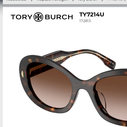
TY7214U
172813