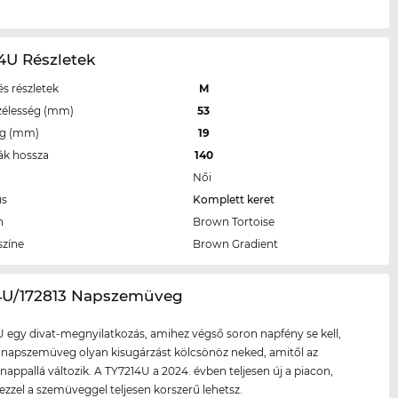
4U Részletek
s részletek
M
zélesség (mm)
53
eg (mm)
19
ák hossza
140
Női
us
Komplett keret
n
Brown Tortoise
színe
Brown Gradient
14U/172813 Napszemüveg
 egy divat-megnyilatkozás, amihez végső soron napfény se kell,
 napszemüveg olyan kisugárzást kölcsönöz neked, amitől az
 nappallá változik. A TY7214U a 2024. évben teljesen új a piacon,
zzel a szemüveggel teljesen korszerű lehetsz.