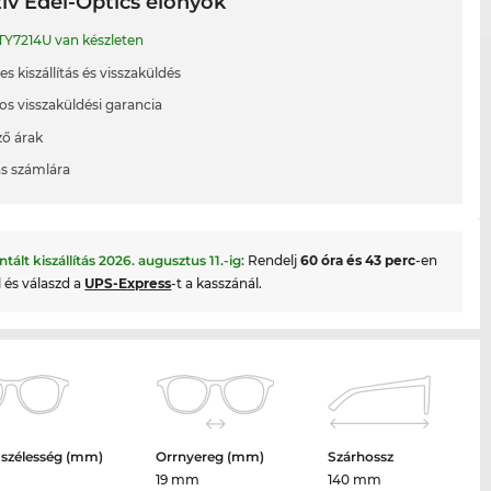
ív Edel-Optics előnyök
TY7214U van készleten
s kiszállítás és visszaküldés
os visszaküldési garancia
ő árak
ás számlára
ntált kiszállítás
2026. augusztus 11.
-ig:
Rendelj
60 óra és 43 perc
-en
l és válaszd a
UPS-Express
-t a kasszánál.
 szélesség (mm)
Orrnyereg (mm)
Szárhossz
19 mm
140 mm