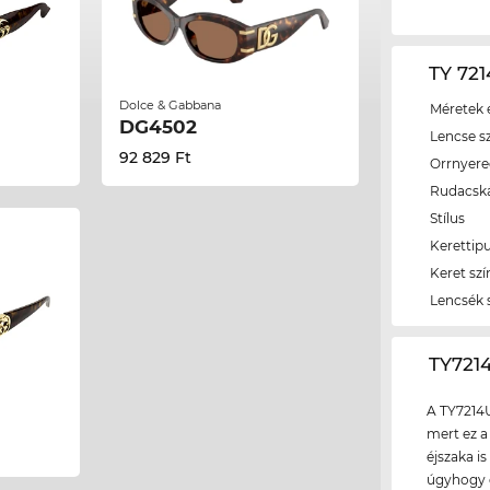
TY 721
Dolce & Gabbana
Méretek é
DG4502
Lencse s
92 829 Ft
Orrnyer
Rudacsk
Stílus
Kerettip
Keret szí
Lencsék 
‌TY72
A TY7214U
mert ez a
éjszaka is
úgyhogy e