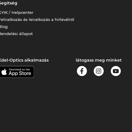
Segítség
GYIK / Helpcenter
Feliratkozás és leiratkozás a hírlevélről
Blog
Rendelési állapot
Edel-Optics alkalmazás
látogass meg minket