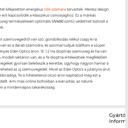
etet kifejezetten energikus
nők számára
tervezték. Merész design
ző erő kapcsolódik a klasszikus csinossághoz. Ez a márkás
veg természetesen optimális
UV400
szintű védelmet biztosít a
k.
nt szemüvegedről van szó, gondolkodás nélkül csapj le rá.
van ez a darab számodra, és azonnal tudjuk szállítani a szuper
yes Edel-Optics áron. 13. 1.2 Ha dioptriás szemüveg és ha van
 modell raktáron van, és a Te dioptria értékeidnek megfelelően
üvegeket gyorsan beleteszik a keretbe, úgyhogy nagyon hamar a
eheted az új szemüvegedet. Mivel az Edel-Optics a jutányos árut
ldorádója, Te is hihetetlenül olcsó áron kaphatod meg ezt a
ellt. Ami más online boltokban a kiárusítás, az nálunk
en a mindennapos takarékosság.
Gyártói
inform