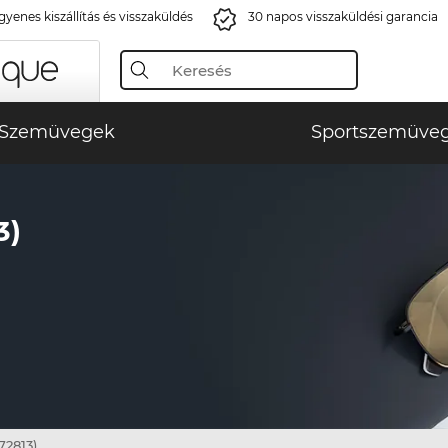
gyenes kiszállítás és visszaküldés
30 napos visszaküldési garancia
Szemüvegek
Sportszemüve
3)
72813)