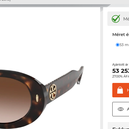
M
Méret é
53 
Ajánlott á
53 25
27.00% ÁF