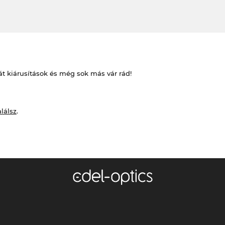
át kiárusítások és még sok más vár rád!
alálsz
.