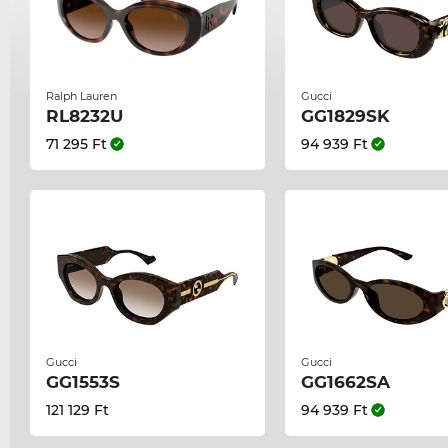
Ralph Lauren
Gucci
RL8232U
GG1829SK
71 295 Ft
94 939 Ft
Gucci
Gucci
GG1553S
GG1662SA
121 129 Ft
94 939 Ft