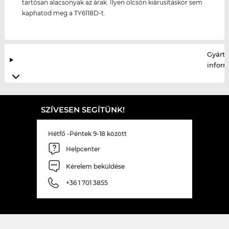
tartósan alacsonyak az árak. Ilyen olcsón kiárusításkor sem
kaphatod meg a TY6118D-t.
Gyártó
infor
SZÍVESEN SEGÍTÜNK!
Hétfő -Péntek 9-18 között
Helpcenter
Kérelem beküldése
+36 1 701 3855