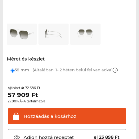
Méret és készlet
58 mm
(Általában, 1- 2 héten belül fel van adva)
72 386 Ft
Ajánlott ár
57 909
Ft
27.00% ÁFA tartalmazva
Hozzáadás a
kosárhoz
Adjon hozzá
receptet
el 23 898 Ft