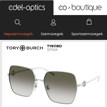
0
Napszemüvegek
Szemüvegek
Sportszemüvegek
TY6118D
32742A