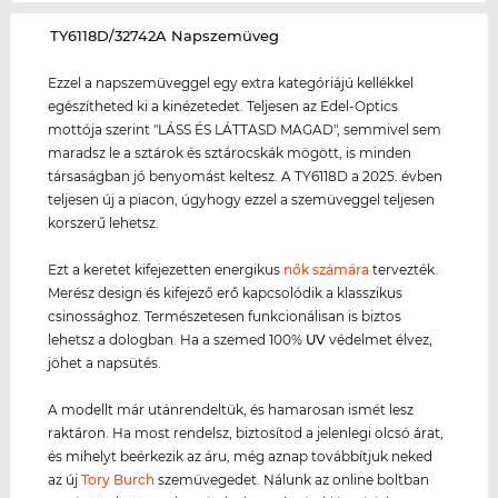
‌TY6118D/32742A Napszemüveg
Ezzel a napszemüveggel egy extra kategóriájú kellékkel
egészítheted ki a kinézetedet. Teljesen az Edel-Optics
mottója szerint "LÁSS ÉS LÁTTASD MAGAD", semmivel sem
maradsz le a sztárok és sztárocskák mögött, is minden
társaságban jó benyomást keltesz. A TY6118D a 2025. évben
teljesen új a piacon, úgyhogy ezzel a szemüveggel teljesen
korszerű lehetsz.
Ezt a keretet kifejezetten energikus
nők számára
tervezték.
Merész design és kifejező erő kapcsolódik a klasszikus
csinossághoz. Természetesen funkcionálisan is biztos
lehetsz a dologban. Ha a szemed 100%
UV
védelmet élvez,
jöhet a napsütés.
A modellt már utánrendeltük, és hamarosan ismét lesz
raktáron. Ha most rendelsz, biztosítod a jelenlegi olcsó árat,
és mihelyt beérkezik az áru, még aznap továbbítjuk neked
az új
Tory Burch
szemüvegedet. Nálunk az online boltban