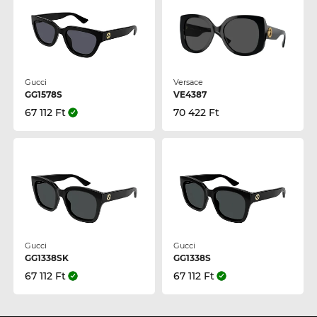
Gucci
Versace
GG1578S
VE4387
67 112 Ft
70 422 Ft
Gucci
Gucci
GG1338SK
GG1338S
67 112 Ft
67 112 Ft