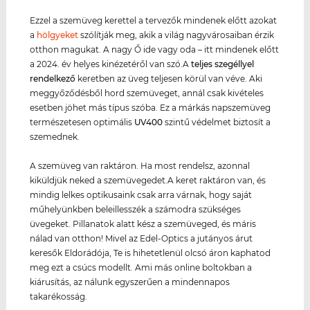
Ezzel a szemüveg kerettel a tervezők mindenek előtt azokat
a
hölgyeket
szólítják meg, akik a világ nagyvárosaiban érzik
otthon magukat. A nagy Ő ide vagy oda – itt mindenek előtt
a 2024. év helyes kinézetéről van szó.A
teljes szegéllyel
rendelkező
keretben az üveg teljesen körül van véve. Aki
meggyőződésből hord szemüveget, annál csak kivételes
esetben jöhet más típus szóba. Ez a márkás napszemüveg
természetesen optimális
UV400
szintű védelmet biztosít a
szemednek.
A szemüveg van raktáron. Ha most rendelsz, azonnal
kiküldjük neked a szemüvegedet.A keret raktáron van, és
mindig lelkes optikusaink csak arra várnak, hogy saját
műhelyünkben beleillesszék a számodra szükséges
üvegeket. Pillanatok alatt kész a szemüveged, és máris
nálad van otthon! Mivel az Edel-Optics a jutányos árut
keresők Eldorádója, Te is hihetetlenül olcsó áron kaphatod
meg ezt a csúcs modellt. Ami más online boltokban a
kiárusítás, az nálunk egyszerűen a mindennapos
takarékosság.