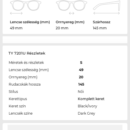
Lencse szélesség (mm)
Orrnyereg (mm)
Szárhossz
49 mm
20 mm
145 mm
TY 7201U Részletek
Méretek és részletek
S
Lencse szélesség (mm)
49
Orrnyereg (mm)
20
Rudacskák hossza
145
Stílus
Női
Kerettipus
Komplett keret
Keret szín
Black/ivory
Lencsék színe
Dark Grey