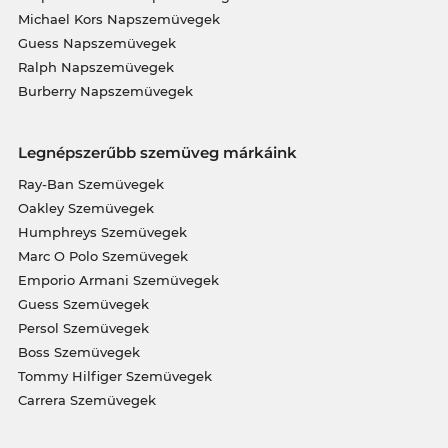
Michael Kors Napszemüvegek
Guess Napszemüvegek
Ralph Napszemüvegek
Burberry Napszemüvegek
Legnépszerűbb szemüveg márkáink
Ray-Ban Szemüvegek
Oakley Szemüvegek
Humphreys Szemüvegek
Marc O Polo Szemüvegek
Emporio Armani Szemüvegek
Guess Szemüvegek
Persol Szemüvegek
Boss Szemüvegek
Tommy Hilfiger Szemüvegek
Carrera Szemüvegek