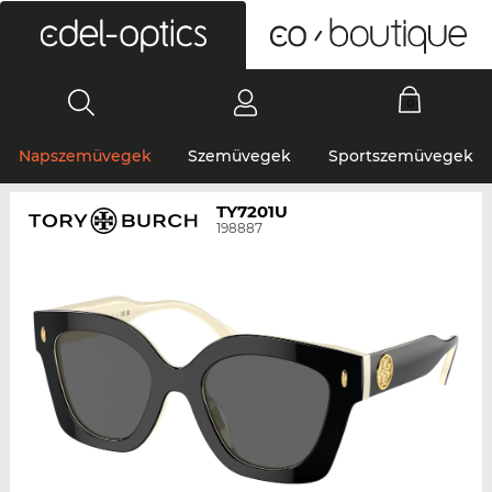
0
Napszemüvegek
Szemüvegek
Sportszemüvegek
TY7201U
198887