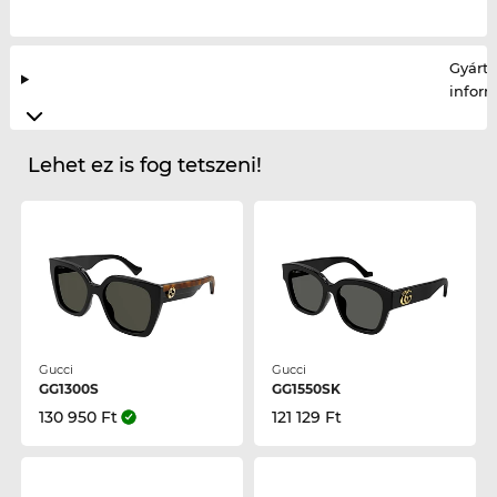
Gyártó
infor
Lehet ez is fog tetszeni!
Gucci
Gucci
GG1300S
GG1550SK
130 950 Ft
121 129 Ft