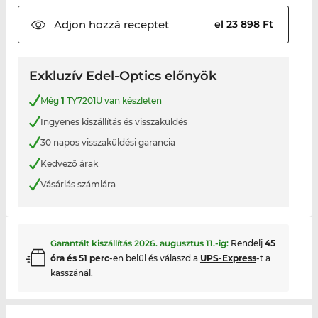
Adjon hozzá
receptet
el 23 898 Ft
Exkluzív Edel-Optics előnyök
Még
1
TY7201U van készleten
Ingyenes kiszállítás és visszaküldés
30 napos visszaküldési garancia
Kedvező árak
Vásárlás számlára
Garantált kiszállítás
2026. augusztus 11.
-ig:
Rendelj
45
óra és 51 perc
-en belül és válaszd a
UPS-Express
-t a
kasszánál.