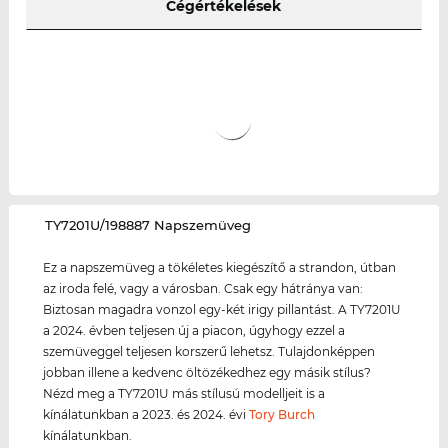
Cégértékelések
‌TY7201U/198887 Napszemüveg
Ez a napszemüveg a tökéletes kiegészítő a strandon, útban
az iroda felé, vagy a városban. Csak egy hátránya van:
Biztosan magadra vonzol egy-két irigy pillantást. A TY7201U
a 2024. évben teljesen új a piacon, úgyhogy ezzel a
szemüveggel teljesen korszerű lehetsz. Tulajdonképpen
jobban illene a kedvenc öltözékedhez egy másik stílus?
Nézd meg a TY7201U más stílusú modelljeit is a
kínálatunkban a 2023. és 2024. évi
Tory Burch
kínálatunkban.