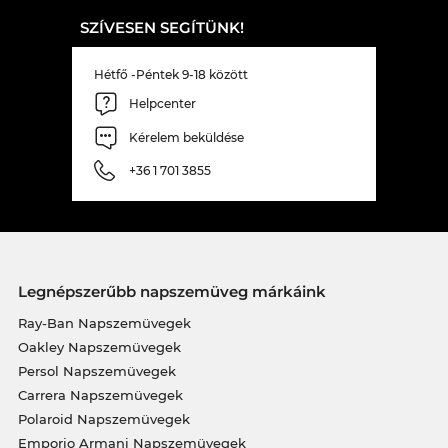
SZÍVESEN SEGÍTÜNK!
Hétfő -Péntek 9-18 között
Helpcenter
Kérelem beküldése
+36 1 701 3855
Legnépszerűbb napszemüveg márkáink
Ray-Ban Napszemüvegek
Oakley Napszemüvegek
Persol Napszemüvegek
Carrera Napszemüvegek
Polaroid Napszemüvegek
Emporio Armani Napszemüvegek