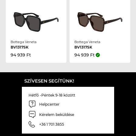
Bottega Veneta
Bottega Veneta
BV1317SK
BV1317SK
94 939 Ft
94 939 Ft
SZÍVESEN SEGÍTÜNK!
Hétfő -Péntek 9-18 között
Helpcenter
Kérelem beküldése
+36 1 701 3855