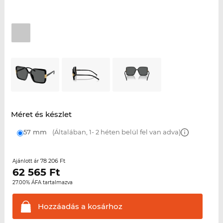
Méret és készlet
57 mm
(Általában, 1- 2 héten belül fel van adva)
78 206 Ft
Ajánlott ár
62 565
Ft
27.00% ÁFA tartalmazva
Hozzáadás a
kosárhoz