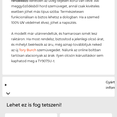
rendelkező
keretben az üveg teljesen körül van véve. Aki
meggyőződésből hord szemüveget, annál csak kivételes
esetben jöhet más típus szóba. Természetesen
funkcionálisan is biztos lehetsz a dologban. Ha a szemed
100%
UV
védelmet élvez, jöhet a napsütés.
A modellt már utánrendeltük, és hamarosan ismét lesz
raktáron. Ha most rendelsz, biztosítod a jelenlegi olcsó árat,
és mihelyt beérkezik az áru, még aznap továbbítjuk neked
az új
Tory Burch
szemüvegedet. Nálunk az online boltban
tartósan alacsonyak az árak. Ilyen olcsón kiárusításkor sem
kaphatod meg a TY9075U-t.
Gyártó
infor
Lehet ez is fog tetszeni!