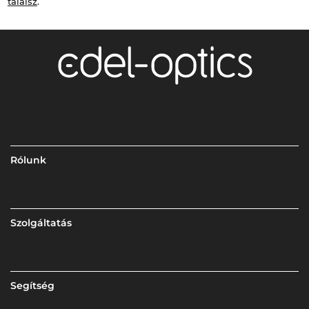
találsz
.
Rólunk
Szolgáltatás
Segítség