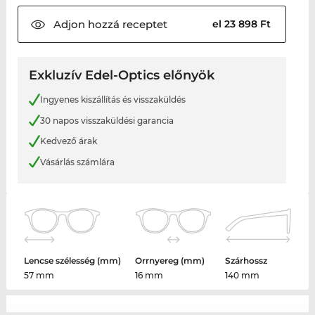
Adjon hozzá
receptet
el 23 898 Ft
Exkluzív Edel-Optics előnyök
Ingyenes kiszállítás és visszaküldés
30 napos visszaküldési garancia
Kedvező árak
Vásárlás számlára
Lencse szélesség (mm)
Orrnyereg (mm)
Szárhossz
57 mm
16 mm
140 mm