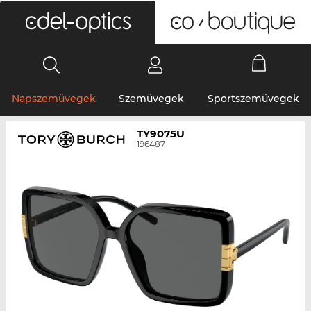
0
Napszemüvegek
Szemüvegek
Sportszemüvegek
TY9075U
196487