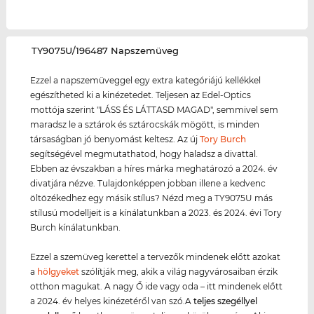
‌TY9075U/196487 Napszemüveg
Ezzel a napszemüveggel egy extra kategóriájú kellékkel
egészítheted ki a kinézetedet. Teljesen az Edel-Optics
mottója szerint "LÁSS ÉS LÁTTASD MAGAD", semmivel sem
maradsz le a sztárok és sztárocskák mögött, is minden
társaságban jó benyomást keltesz. Az új
Tory Burch
segítségével megmutathatod, hogy haladsz a divattal.
Ebben az évszakban a híres márka meghatározó a 2024. év
divatjára nézve. Tulajdonképpen jobban illene a kedvenc
öltözékedhez egy másik stílus? Nézd meg a TY9075U más
stílusú modelljeit is a kínálatunkban a 2023. és 2024. évi Tory
Burch kínálatunkban.
Ezzel a szemüveg kerettel a tervezők mindenek előtt azokat
a
hölgyeket
szólítják meg, akik a világ nagyvárosaiban érzik
otthon magukat. A nagy Ő ide vagy oda – itt mindenek előtt
a 2024. év helyes kinézetéről van szó.A
teljes szegéllyel