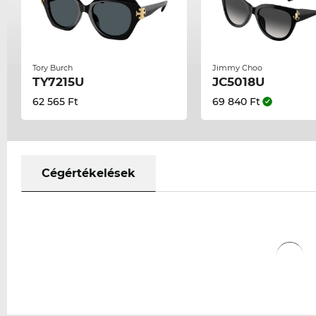
Tory Burch
Jimmy Choo
TY7215U
JC5018U
62 565 Ft
69 840 Ft
Cégértékelések