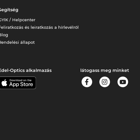
Segítség
GYIK / Helpcenter
Feliratkozás és leiratkozás a hírlevélről
Blog
Rendelési állapot
Edel-Optics alkalmazás
látogass meg minket