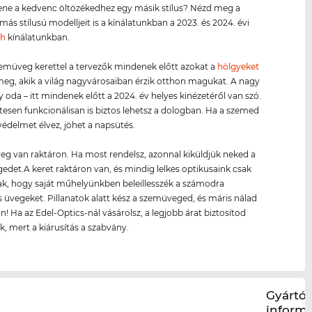
lene a kedvenc öltözékedhez egy másik stílus? Nézd meg a
ás stílusú modelljeit is a kínálatunkban a 2023. és 2024. évi
ch
kínálatunkban.
zemüveg kerettel a tervezők mindenek előtt azokat a
hölgyeket
 meg, akik a világ nagyvárosaiban érzik otthon magukat. A nagy
y oda – itt mindenek előtt a 2024. év helyes kinézetéről van szó.
esen funkcionálisan is biztos lehetsz a dologban. Ha a szemed
édelmet élvez, jöhet a napsütés.
g van raktáron. Ha most rendelsz, azonnal kiküldjük neked a
det.A keret raktáron van, és mindig lelkes optikusaink csak
ak, hogy saját műhelyünkben beleillesszék a számodra
 üvegeket. Pillanatok alatt kész a szemüveged, és máris nálad
n! Ha az Edel-Optics-nál vásárolsz, a legjobb árat biztosítod
 mert a kiárusítás a szabvány.
Gyártói
inform