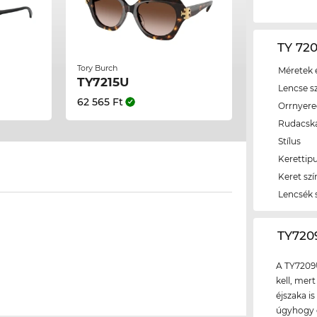
TY 720
Tory Burch
Méretek é
TY7215U
Lencse s
62 565 Ft
Orrnyer
Rudacsk
Stílus
Kerettip
Keret szí
Lencsék 
‌TY72
A TY7209
kell, mer
éjszaka i
úgyhogy e