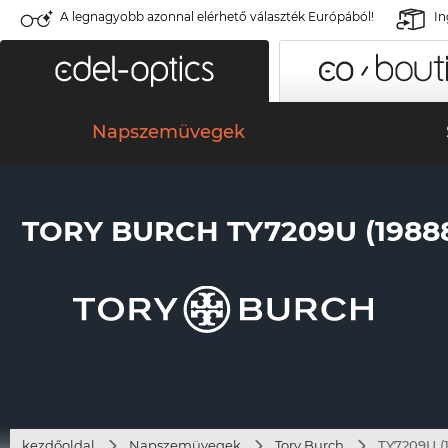
A legnagyobb azonnal elérhető választék Európából!
In
Napszemüvegek
TORY BURCH TY7209U (1988
kezdőoldal
Napszemüvegek
Tory Burch
TY7209U (