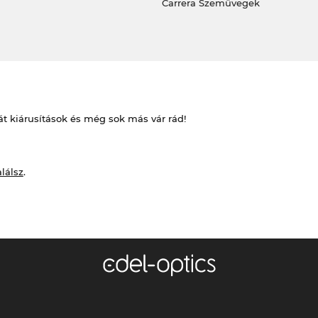
Carrera Szemüvegek
át kiárusítások és még sok más vár rád!
alálsz
.