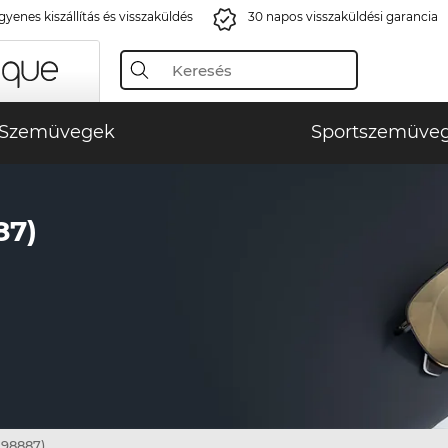
gyenes kiszállítás és visszaküldés
30 napos visszaküldési garancia
Szemüvegek
Sportszemüve
87)
198887)