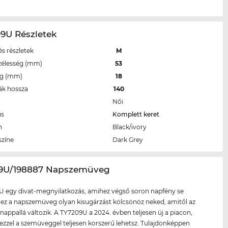
9U Részletek
s részletek
M
zélesség (mm)
53
eg (mm)
18
ák hossza
140
Női
us
Komplett keret
n
Black/ivory
színe
Dark Grey
09U/198887 Napszemüveg
U egy divat-megnyilatkozás, amihez végső soron napfény se
t ez a napszemüveg olyan kisugárzást kölcsönöz neked, amitől az
s nappallá változik. A TY7209U a 2024. évben teljesen új a piacon,
zzel a szemüveggel teljesen korszerű lehetsz. Tulajdonképpen