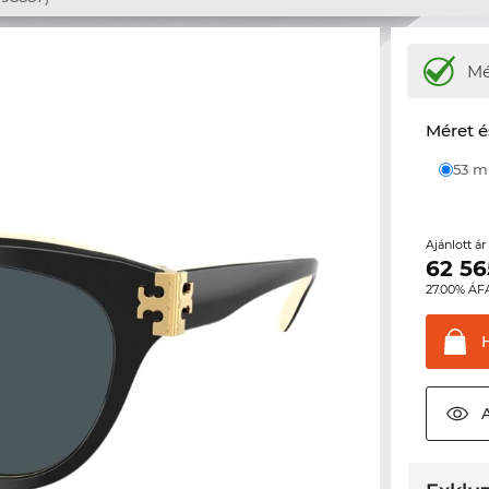
M
Méret é
53 
Ajánlott á
62 56
27.00% ÁF