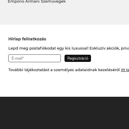
Emporio Armani Szemüvegek
Hírlap feliratkozás
Lepd meg postafiókodat egy kis luxussal! Exkluzív akciók, priv
További tájékoztatást a személyes adataidnak kezeléséről
itt t