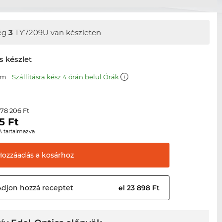
ég
3
TY7209U van készleten
s készlet
mm
Szállításra kész 4 órán belül Órák
78 206 Ft
r
5
Ft
A tartalmazva
Hozzáadás a
kosárhoz
Adjon hozzá
receptet
el 23 898 Ft