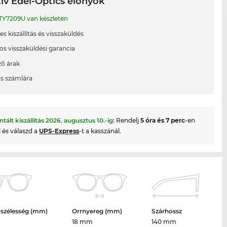
ív Edel-Optics előnyök
TY7209U van készleten
s kiszállítás és visszaküldés
os visszaküldési garancia
ő árak
ás számlára
ntált kiszállítás
2026. augusztus 10.
-ig:
Rendelj
5 óra és 7 perc
-en
l és válaszd a
UPS-Express
-t a kasszánál.
 szélesség (mm)
Orrnyereg (mm)
Szárhossz
18 mm
140 mm