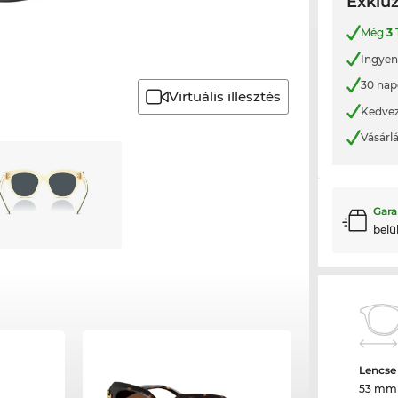
Exkluz
Még
3
Ingyene
30 nap
Virtuális illesztés
Kedvez
Vásárl
Gara
belü
Lencse
53 mm