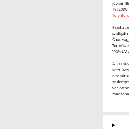
jobban il
TY7209U m
Tory Bur
Ezzel a s
szólítják
Ő ide vag
Természet
100%
UV
v
A szemüve
szemüvege
arra várn
szükséges
van ottho
magadnak,