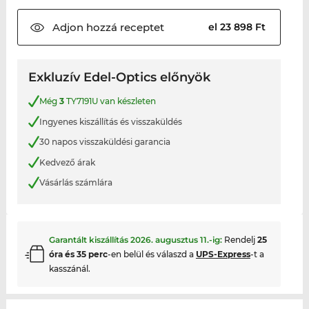
Adjon hozzá
receptet
el 23 898 Ft
Exkluzív Edel-Optics előnyök
Még
3
TY7191U van készleten
Ingyenes kiszállítás és visszaküldés
30 napos visszaküldési garancia
Kedvező árak
Vásárlás számlára
Garantált kiszállítás
2026. augusztus 11.
-ig:
Rendelj
25
óra és 35 perc
-en belül és válaszd a
UPS-Express
-t a
kasszánál.