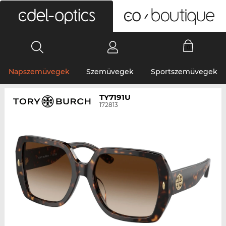
0
Napszemüvegek
Szemüvegek
Sportszemüvegek
TY7191U
172813