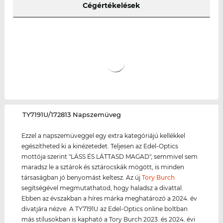
Cégértékelések
‌TY7191U/172813 Napszemüveg
Ezzel a napszemüveggel egy extra kategóriájú kellékkel
egészítheted ki a kinézetedet. Teljesen az Edel-Optics
mottója szerint "LÁSS ÉS LÁTTASD MAGAD", semmivel sem
maradsz le a sztárok és sztárocskák mögött, is minden
társaságban jó benyomást keltesz. Az új
Tory Burch
segítségével megmutathatod, hogy haladsz a divattal.
Ebben az évszakban a híres márka meghatározó a 2024. év
divatjára nézve. A TY7191U az Edel-Optics online boltban
más stílusokban is kapható a Tory Burch 2023. és 2024. évi