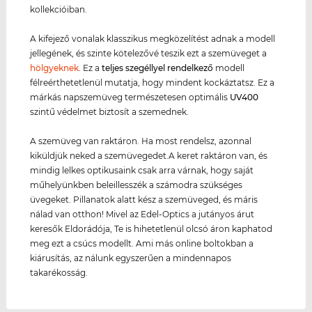
kollekcióiban.
A kifejező vonalak klasszikus megközelítést adnak a modell
jellegének, és szinte kötelezővé teszik ezt a szemüveget a
hölgyeknek
. Ez a
teljes szegéllyel rendelkező
modell
félreérthetetlenül mutatja, hogy mindent kockáztatsz. Ez a
márkás napszemüveg természetesen optimális
UV400
szintű védelmet biztosít a szemednek.
A szemüveg van raktáron. Ha most rendelsz, azonnal
kiküldjük neked a szemüvegedet.A keret raktáron van, és
mindig lelkes optikusaink csak arra várnak, hogy saját
műhelyünkben beleillesszék a számodra szükséges
üvegeket. Pillanatok alatt kész a szemüveged, és máris
nálad van otthon! Mivel az Edel-Optics a jutányos árut
keresők Eldorádója, Te is hihetetlenül olcsó áron kaphatod
meg ezt a csúcs modellt. Ami más online boltokban a
kiárusítás, az nálunk egyszerűen a mindennapos
takarékosság.