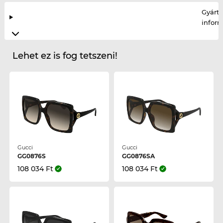
Gyártó
infor
Lehet ez is fog tetszeni!
Gucci
Gucci
GG0876S
GG0876SA
108 034 Ft
108 034 Ft