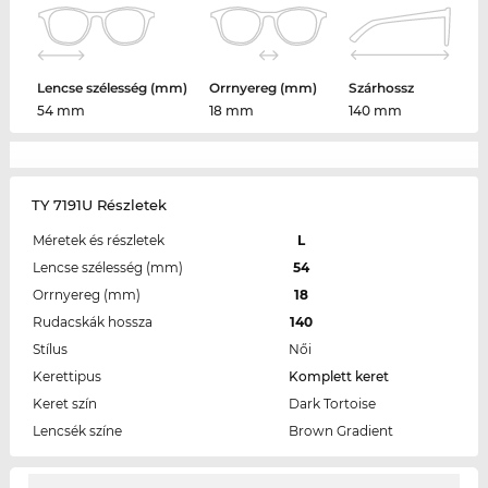
Lencse szélesség (mm)
Orrnyereg (mm)
Szárhossz
54 mm
18 mm
140 mm
TY 7191U Részletek
Méretek és részletek
L
Lencse szélesség (mm)
54
Orrnyereg (mm)
18
Rudacskák hossza
140
Stílus
Női
Kerettipus
Komplett keret
Keret szín
Dark Tortoise
Lencsék színe
Brown Gradient