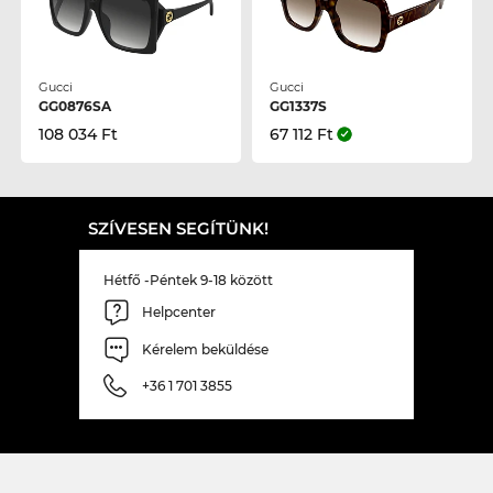
Gucci
Gucci
GG0876SA
GG1337S
108 034 Ft
67 112 Ft
SZÍVESEN SEGÍTÜNK!
Hétfő -Péntek 9-18 között
Helpcenter
Kérelem beküldése
+36 1 701 3855