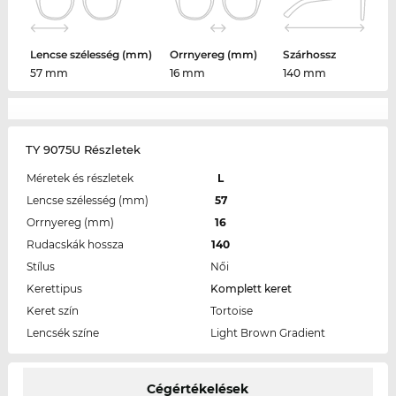
Lencse szélesség (mm)
Orrnyereg (mm)
Szárhossz
57 mm
16 mm
140 mm
TY 9075U Részletek
Méretek és részletek
L
Lencse szélesség (mm)
57
Orrnyereg (mm)
16
Rudacskák hossza
140
Stílus
Női
Kerettipus
Komplett keret
Keret szín
Tortoise
Lencsék színe
Light Brown Gradient
Cégértékelések