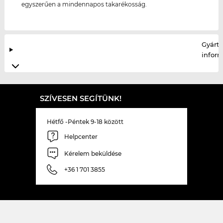
egyszerűen a mindennapos takarékosság.
Gyártó
infor
SZÍVESEN SEGÍTÜNK!
Hétfő -Péntek 9-18 között
Helpcenter
Kérelem beküldése
+36 1 701 3855