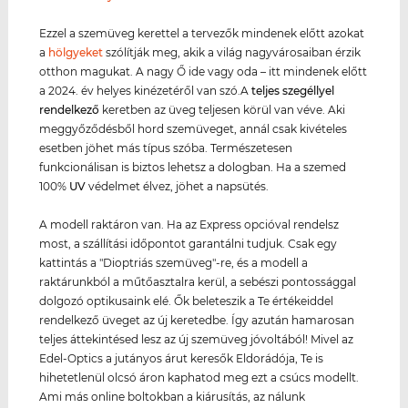
Ezzel a szemüveg kerettel a tervezők mindenek előtt azokat
a
hölgyeket
szólítják meg, akik a világ nagyvárosaiban érzik
otthon magukat. A nagy Ő ide vagy oda – itt mindenek előtt
a 2024. év helyes kinézetéről van szó.A
teljes szegéllyel
rendelkező
keretben az üveg teljesen körül van véve. Aki
meggyőződésből hord szemüveget, annál csak kivételes
esetben jöhet más típus szóba. Természetesen
funkcionálisan is biztos lehetsz a dologban. Ha a szemed
100%
UV
védelmet élvez, jöhet a napsütés.
A modell raktáron van. Ha az Express opcióval rendelsz
most, a szállítási időpontot garantálni tudjuk. Csak egy
kattintás a "Dioptriás szemüveg"-re, és a modell a
raktárunkból a műtőasztalra kerül, a sebészi pontossággal
dolgozó optikusaink elé. Ők beleteszik a Te értékeiddel
rendelkező üveget az új keretedbe. Így azután hamarosan
teljes áttekintésed lesz az új szemüveg jóvoltából! Mivel az
Edel-Optics a jutányos árut keresők Eldorádója, Te is
hihetetlenül olcsó áron kaphatod meg ezt a csúcs modellt.
Ami más online boltokban a kiárusítás, az nálunk