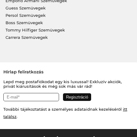
Emporio Armani Szemüvegek
Guess Szemüvegek
Persol Szemüvegek
Boss Szemüvegek
Tommy Hilfiger Szemüvegek
Carrera Szemüvegek
Hírlap feliratkozás
Lepd meg postafiókodat egy kis luxussal! Exkluzív akciók,
privát kiárusítások és még sok más vár rád!
További tájékoztatást a személyes adataidnak kezeléséről
itt
találsz
.