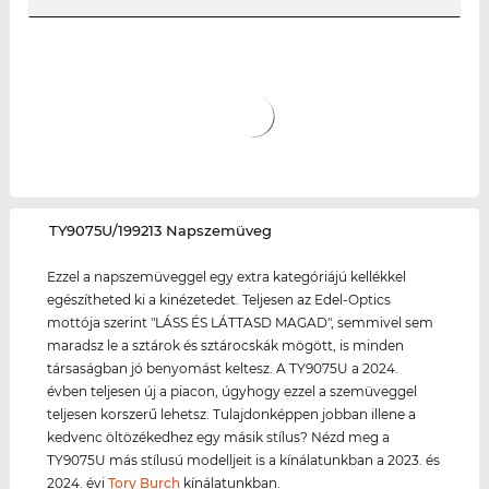
‌TY9075U/199213 Napszemüveg
Ezzel a napszemüveggel egy extra kategóriájú kellékkel
egészítheted ki a kinézetedet. Teljesen az Edel-Optics
mottója szerint "LÁSS ÉS LÁTTASD MAGAD", semmivel sem
maradsz le a sztárok és sztárocskák mögött, is minden
társaságban jó benyomást keltesz. A TY9075U a 2024.
évben teljesen új a piacon, úgyhogy ezzel a szemüveggel
teljesen korszerű lehetsz. Tulajdonképpen jobban illene a
kedvenc öltözékedhez egy másik stílus? Nézd meg a
TY9075U más stílusú modelljeit is a kínálatunkban a 2023. és
2024. évi
Tory Burch
kínálatunkban.