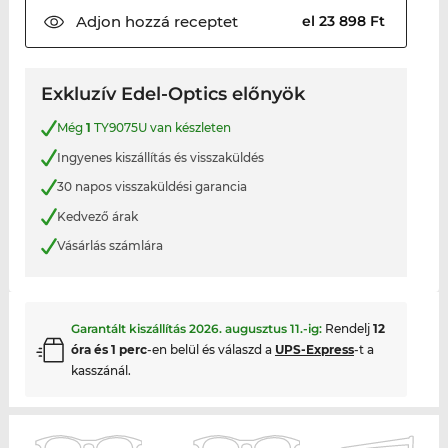
Adjon hozzá
receptet
el 23 898 Ft
Exkluzív Edel-Optics előnyök
Még
1
TY9075U van készleten
Ingyenes kiszállítás és visszaküldés
30 napos visszaküldési garancia
Kedvező árak
Vásárlás számlára
Garantált kiszállítás
2026. augusztus 11.
-ig:
Rendelj
12
óra és 1 perc
-en belül és válaszd a
UPS-Express
-t a
kasszánál.