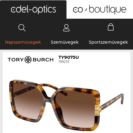
0
Napszemüvegek
Szemüvegek
Sportszemüvegek
TY9075U
199213