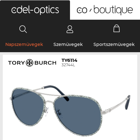
0
Napszemüvegek
Szemüvegek
Sportszemüvegek
TY6114
32744L