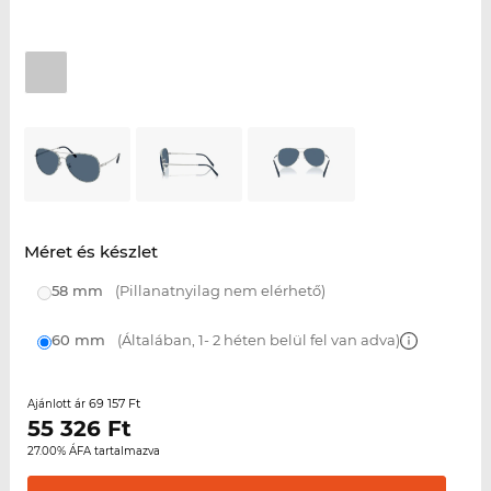
Méret és készlet
58 mm
(Pillanatnyilag nem elérhető)
60 mm
(Általában, 1- 2 héten belül fel van adva)
69 157 Ft
Ajánlott ár
55 326
Ft
27.00% ÁFA tartalmazva