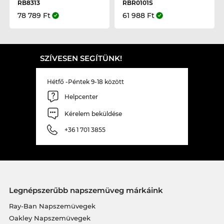
RB8313
RBR0101S
78 789 Ft
61 988 Ft
SZÍVESEN SEGÍTÜNK!
Hétfő -Péntek 9-18 között
Helpcenter
Kérelem beküldése
+36 1 701 3855
Legnépszerűbb napszemüveg márkáink
Ray-Ban Napszemüvegek
Oakley Napszemüvegek