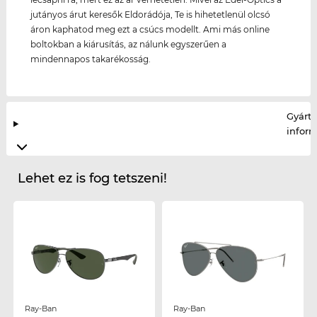
jutányos árut keresők Eldorádója, Te is hihetetlenül olcsó
áron kaphatod meg ezt a csúcs modellt. Ami más online
boltokban a kiárusítás, az nálunk egyszerűen a
mindennapos takarékosság.
Gyártó
infor
Lehet ez is fog tetszeni!
Ray-Ban
Ray-Ban