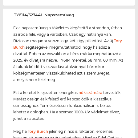
‌TY6114/32744L Napszemüveg
Ez a napszemüveg a tökéletes kiegészítő a strandon, útban
az iroda felé, vagy a városban. Csak egy hátránya van:
Biztosan magadra vonzol egy-két irigy pillantást. Az új
Tory
Burch
segítségével megmutathatod, hogy haladsz a
divattal. Ebben az évszakban a híres márka meghatározó a
2025. év divatjára nézve. TY6114 méretei: 58 mm, 60 mm. Az
általunk küldött visszaadási utalvánnyal bármikor
költségmentesen visszaküldheted azt a szemüveget,
amelyik nem felel meg.
Ezt a keretet kifejezetten energikus
nők számára
tervezték.
Merész design és kifejező erő kapcsolódik a klasszikus
csinossághoz. Természetesen funkcionálisan is biztos
lehetsz a dologban. Ha a szemed 100%
UV
védelmet élvez,
jöhet a napsütés.
Még ha
Tory Burch
jelenleg nincs is raktáron, érdemes
lecsapni rá, mert ez az ár verhetetlen. Mivel az Edel-Optics a