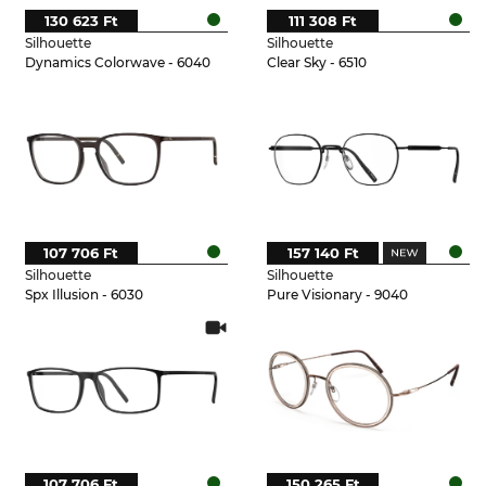
130 623 Ft
111 308 Ft
Silhouette
Silhouette
Dynamics Colorwave - 6040
Clear Sky - 6510
107 706 Ft
157 140 Ft
Silhouette
Silhouette
Spx Illusion - 6030
Pure Visionary - 9040
107 706 Ft
150 265 Ft