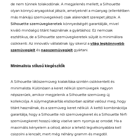
de nem tűnnek tolakodónak. A megjelenés mellett, a Silhouette
olyan könnyű anyagokkal játszik, amelyeknél a műanyag (ellentétben
más márkájú szemüvegekkel) csak alárendelt szerepet játszik. A
Silhouette szemüvegkeretek
könnyedségét garantálják, mivel
kiváló minőségű titánt használnak a gyártáshoz. Ez nemcsak
esztétikus, de a Silhouette szemüvegkeretek súlyát is minimálisra
csökkenti. Az innovatív vállalatnak így sikerül a
világ legkönnyebb
szemüvegjeit
és
napszemüvegjeit
gyártani.
Minimalista stílusú kiegészítők
A Silhouette látószemüveg kialakítása szintén csökkentett és
minimalista. Különösen a keret nélküli szemüvegek nagyon
népszerűek, amikor megjelenik a Silhouette szemüveg új
kollekciója. A súlymegtakarítás elsősorban azáltal valósul meg, hogy
titánt használnak, és a szemüveg keret nélküli. A kettő kombinációja
garantálja, hogy a Silhouette női szemüvegkeret és a Silhouette férfi
szemüvegkeret hosszú ideig viselve sem nyomja az orrodat. Ha a
maximális kényelem a célod, akkor a lehető legvékonyabbra kell
csiszolni a lencsét, mert még néhány gramm és megdől.