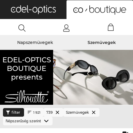
0
Napszemüvegek
Szemüvegek
EDEL-OPTICS
BOUTIQUE
presents
filter
739
Szemüvegek
1 921