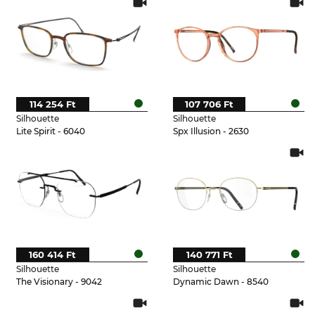
114 254 Ft
107 706 Ft
Silhouette
Silhouette
Lite Spirit - 6040
Spx Illusion - 2630
160 414 Ft
140 771 Ft
Silhouette
Silhouette
The Visionary - 9042
Dynamic Dawn - 8540