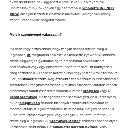
ékszerként kezelnek, ugyanazt a ritmust veri. Ha a fekete túl
unalmasnak tűnik, akkor van egy alternatíva, a
Silhouette INFINITY
VIEW
, amelynek szintén klasszikus kialakítású keretje van, amely
színét illetően kissé magabiztosabb.
Melyik szemüveget válasszam?
Ha nem vagy biztos abban, hogy melyik modell felelne meg a
legjobban,
itt
megkapod a választ. A Silhouette Eyewear különböző
szemüvegkertjeit gyakorlatilag felpróbálhatod a webkamera
használatával vagy egy elmentett kép feltöltésével. Itt könnyedén
megnézheted a különböző kerettípusok nagy részét. Ami a formákat
illeti, a
Silhouette szemüveg áttekintésben
a szűrőt is használhatod a
preferenciák meghatározásához. Általában állandóan raktáron vannak
a bebizonyosodott és tesztelt modellek, mint a
szögletes
vagy a
kerek szemüveg
. Ha megérkezett a szemüveged, de a keret nyom,
akkor
blogunkban
minden bizonnyal értékes információkat és
tanácsokat találsz olyan témákban, mint például: "Milyen nehezek a
Silhouette látószemüvegek" vagy "Melyik Silhouette keret nélküli
szemüveg a legjobb?". A "
Szemüveg Mester
" számos tippet ad olyan
kérdésekre, mint például a "
Silhouette keretek javítása
" vagy