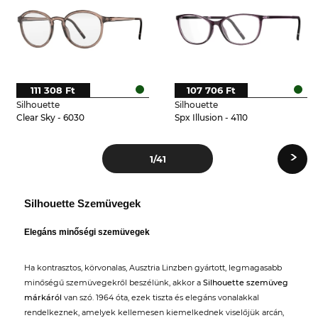
111 308 Ft
107 706 Ft
Silhouette
Silhouette
Clear Sky - 6030
Spx Illusion - 4110
›
1
/41
Silhouette Szemüvegek
Elegáns minőségi szemüvegek
Ha kontrasztos, körvonalas, Ausztria Linzben gyártott, legmagasabb
minőségű szemüvegekről beszélünk, akkor a
Silhouette szemüveg
márkáról
van szó. 1964 óta, ezek tiszta és elegáns vonalakkal
rendelkeznek, amelyek kellemesen kiemelkednek viselőjük arcán,