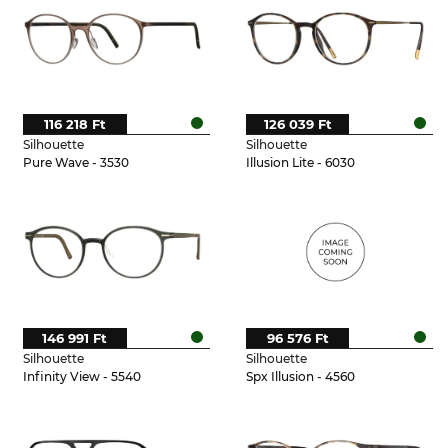
116 218 Ft
126 039 Ft
Silhouette
Silhouette
Pure Wave - 3530
Illusion Lite - 6030
146 991 Ft
96 576 Ft
Silhouette
Silhouette
Infinity View - 5540
Spx Illusion - 4560