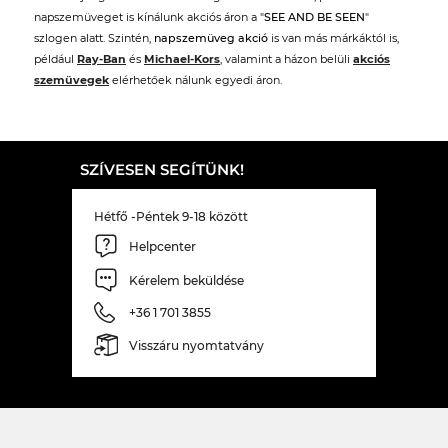
napszemüveget is kínálunk akciós áron a "
SEE AND BE SEEN
"
szlogen alatt. Szintén,
napszemüveg akció
is van más márkáktól is,
például
Ray-Ban
és
Michael-Kors
, valamint a házon belüli
akciós
szemüvegek
elérhetőek nálunk egyedi áron.
SZÍVESEN SEGÍTÜNK!
Hétfő -Péntek 9-18 között
Helpcenter
Kérelem beküldése
+36 1 701 3855
Visszáru nyomtatvány