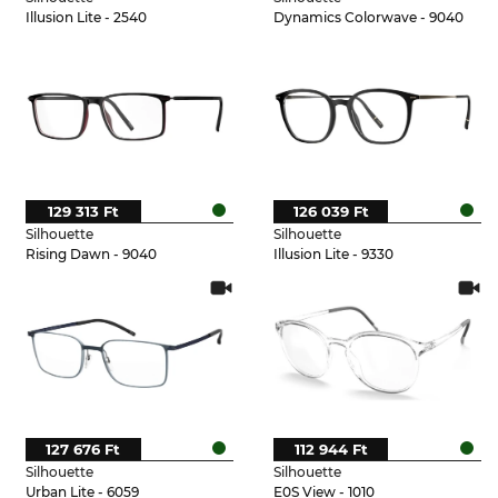
Illusion Lite - 2540
Dynamics Colorwave - 9040
129 313 Ft
126 039 Ft
Silhouette
Silhouette
Rising Dawn - 9040
Illusion Lite - 9330
127 676 Ft
112 944 Ft
Silhouette
Silhouette
Urban Lite - 6059
E0S View - 1010