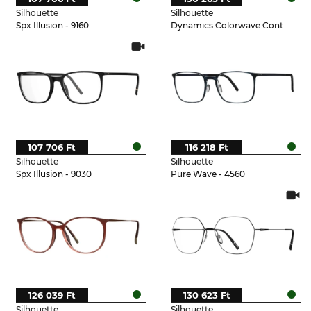
Silhouette
Silhouette
Spx Illusion - 9160
Dynamics Colorwave Contour - 3531
107 706 Ft
116 218 Ft
Silhouette
Silhouette
Spx Illusion - 9030
Pure Wave - 4560
126 039 Ft
130 623 Ft
Silhouette
Silhouette