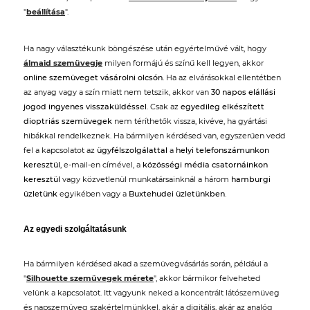
"
beállítása
".
Ha nagy választékunk böngészése után egyértelművé vált, hogy
álmaid szemüvegje
milyen formájú és színű kell legyen, akkor
online szemüveget vásárolni olcsón
. Ha az elvárásokkal ellentétben
az anyag vagy a szín miatt nem tetszik, akkor van
30 napos elállási
jogod ingyenes visszaküldéssel
. Csak az
egyedileg elkészített
dioptriás szemüvegek
nem téríthetők vissza, kivéve, ha gyártási
hibákkal rendelkeznek. Ha bármilyen kérdésed van, egyszerűen vedd
fel a kapcsolatot az
ügyfélszolgálattal
a
helyi telefonszámunkon
keresztül
, e-mail-en címével, a
közösségi média csatornáinkon
keresztül
vagy közvetlenül munkatársainknál a három
hamburgi
üzletünk
egyikében vagy a
Buxtehudei üzletünkben
.
Az egyedi szolgáltatásunk
Ha bármilyen kérdésed akad a szemüvegvásárlás során, például a
"
Silhouette szemüvegek mérete
", akkor bármikor felveheted
velünk a kapcsolatot. Itt vagyunk neked a koncentrált látószemüveg
és napszemüveg szakértelmünkkel, akár a digitális, akár az analóg