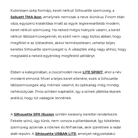
Különösen szép formájú, keret nélküli Silhouette szemüveg, a
Sziluett TMA ikon
, amelynek nemcsak a neve ikonikus. Finom titán
váza, egyszerű kialakítása miatt az egyik legkeresettebb modern,
keret nélküli szemüveg. Ha neked mégis hiányzik valami, a keret
nélküli látószemüvegeknél, és ezért nem vagy biztos abban, hogy
megfelel-e az ízlésednek, akkor természetesen, vehetsz teljes
keretes Silhouette szemüveget is. A választék elég nagy ahhoz, hogy
megtaláld a neked egyénileg megfelelő példányt.
Ebben a kategóriában, a csúcsmodell neve
LITE SPIRIT
, ahol a név
mindent elmond. Mivel a teljes keret ellenére, ezek a Silhouette
látószemüvegek alig mérnek valamit, és optikailag még mindig
nehézsúlyúak. Piros színben kaphatók, így a színek játékba lépnek
anélkül, hogy túl vastagok lennének.
A
Silhouette SPX Illusion
szintén keskeny kerettel rendelkezik.
Fekete színű, úgy tűnik, nem vonzza a pillantásokat. Így tökéletes
szemüveg azoknak a nőknek és férfiaknak, akik szeretnek a radar
alatt repülni. A
Sihlouette URBAN LITE
, amelyet négyzetalakú