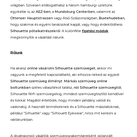
világban. Szívesen ellátogathatsz a három hamburgi üzletünk
egyikébe is, az
AEZ-ben
, a
Mundsburg Centerben
, valamint az
Ottenser Hauptstrassen
vagy Alsó-Szászországban,
Buxtehudeban
,
hogy szakmai és egyéni tanácsokat kapjál, vagy hogy érdeklődhess
Silhouette pótalkatrészekről
. A különféle
fizetési módok
megkönnyítik a vásárlást nálunk.
Rólunk
Ha akarsz
online vásárolni Silhouette szemüveget
, akkor mi
vagyunk a megfelelő kapcsolattartó, aki elhozza neked az egyedi
Silhouette szemüveg élményt
.
Márkás szemüveg online
boltunkban
széles választékot találsz,
női Silhouette szemüvegtől
,
Silhouette férfi szemüvegekig, mindezt szemüvegtisztító kendővel
és tokkal. Magától értetődik, hogy minden példány valódi és
vadonatúj. A használt termékeknek és a Silhouette másolatoknak,
például "Silhuette" vagy "Silhouett Eyewear", nincs mit keresni a
raktárunkban.
A divatrajongó vásárlók szemüvegszakembereként, polarizált