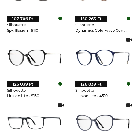
107 706 Ft
150 265 Ft
Silhouette
Silhouette
Spx Illusion - 9110
Dynamics Colorwave Contour - 3530
126 039 Ft
126 039 Ft
Silhouette
Silhouette
Illusion Lite - 9130
Illusion Lite - 4510