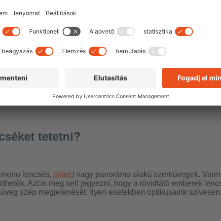
k – nem vagy korlátozva a gyártó által meghatározott lencse s
od. Végül is te tudod a legjobban, mit szeretsz – és melyik sz
okkal könnyebbé teszi a szemüveget viselők életét. Nincs többé
egyikét, tetess dioptriás lencséket, és nyugodtan láthatsz telj
séket tetetni?
t mono lencsés,
shield
vagy panoráma alakú szemüvegek. Vannak
eszthetők. Azt is meg kell jegyezni, hogy a rövidlátó emberek len
veg szép megjelenését. Ilyen esetekben optikusaink szívesen 