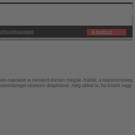
ortszemüvegek
A bolthoz
téses napokon is mindent élesen meglát. Habár, a napszemüveg
zemüveget szerezni dioptriával, még akkor is, ha közeli vagy