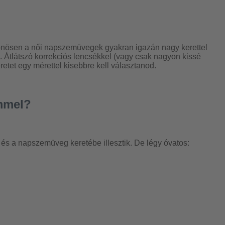
ülönösen a női napszemüvegek gyakran igazán nagy kerettel
 Átlátszó korrekciós lencsékkel (vagy csak nagyon kissé
etet egy mérettel kisebbre kell választanod.
immel?
 és a napszemüveg keretébe illesztik. De légy óvatos: