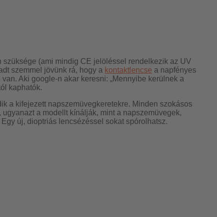
an szüksége (ami mindig CE jelöléssel rendelkezik az UV
áradt szemmel jövünk rá, hogy a
kontaktlencse
a napfényes
an. Aki google-n akar keresni: „Mennyibe kerülnek a
ól kaphatók.
ódik a kifejezett napszemüvegkeretekre. Minden szokásos
 ugyanazt a modellt kínálják, mint a napszemüvegek,
. Egy új, dioptriás lencsézéssel sokat spórolhatsz.