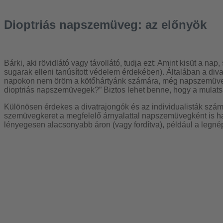
Dioptriás napszemüveg: az előnyök
Bárki, aki rövidlátó vagy távollátó, tudja ezt: Amint kisüt a
sugarak elleni tanúsított védelem érdekében). Általában a div
napokon nem öröm a kötőhártyánk számára, még napszemüvegge
dioptriás napszemüvegek?” Biztos lehet benne, hogy a mulatsá
Különösen érdekes a divatrajongók és az individualisták szá
szemüvegkeret a megfelelő árnyalattal napszemüvegként is ha
lényegesen alacsonyabb áron (vagy fordítva), például a legn