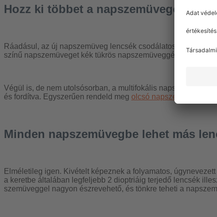
Hozz ki többet a napszemüvegedből
Ráadásul, az új napszemüveg lencsék csodálatos egyedi játéko
színű napszemüveget kék tükrös napszemüveggé változtathathat
Végül is, de nem utolsósorban, a multifokális napszemüveg s
és fordítva. Egyszerűen rendeld meg
olcsó napszemüvegjeink
Minden napszemüvegbe lehet más lenc
Elméletileg igen. Kivételt képeznek a folyamatos, úgynevezet
a keretbe általában legfeljebb 2 dioptriáig terjedő lencsék ill
szemüveggel nagyon észrevehető, és tönkre teheti a napszemü