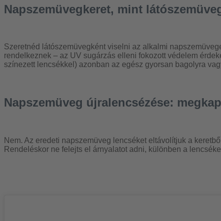
Napszemüvegkeret, mint látószemüve
Szeretnéd látószemüvegként viselni az alkalmi napszemüveged,
rendelkeznek – az UV sugárzás elleni fokozott védelem érdeké
színezett lencsékkel) azonban az egész gyorsan bagolyra vagy 
Napszemüveg újralencsézése: megkapom
Nem. Az eredeti napszemüveg lencséket eltávolítjuk a keretből
Rendeléskor ne felejts el árnyalatot adni, különben a lencséket