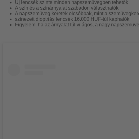
Új lencsék szinte minden napszemüvegben tehetők
A szín és a színárnyalat szabadon választhatók
A napszemüveg keretek olcsóbbak, mint a szemüvegker
színezett dioptriás lencsék 16.000 HUF-túl kaphatók
Figyelem: ha az árnyalat túl világos, a nagy napszemüv