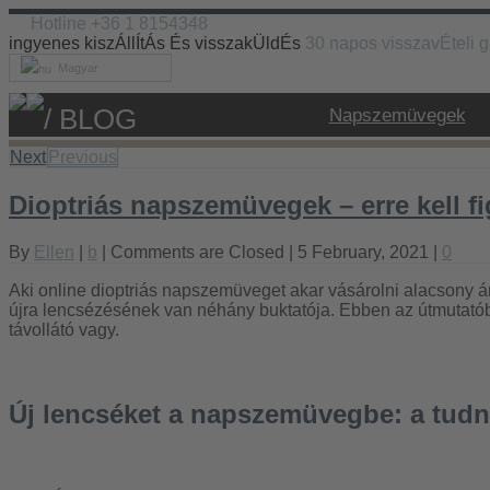
Hotline +36 1 8154348
ingyenes kiszÁllÍtÁs És visszakÜldÉs
30 napos visszavÉteli 
Magyar
/ BLOG
Napszemüvegek
Next
Previous
Dioptriás napszemüvegek – erre kell fi
By
Ellen
|
b
|
Comments are Closed
| 5 February, 2021 |
0
Aki online dioptriás napszemüveget akar vásárolni alacsony 
újra lencsézésének van néhány buktatója. Ebben az útmutatób
távollátó vagy.
Új lencséket a napszemüvegbe: a tudn