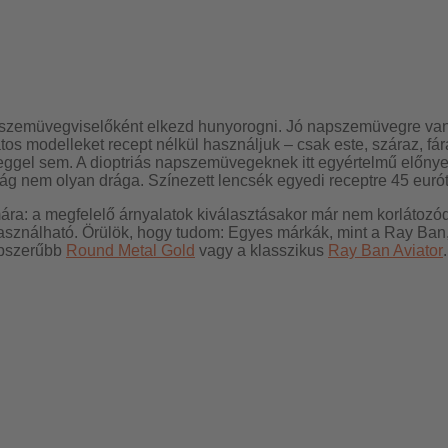
 nap, szemüvegviselőként elkezd hunyorogni. Jó napszemüvegre v
atos modelleket recept nélkül használjuk – csak este, száraz, f
l sem. A dioptriás napszemüvegeknek itt egyértelmű előnye v
g nem olyan drága. Színezett lencsék egyedi receptre 45 eurót
mára: a megfelelő árnyalatok kiválasztásakor már nem korlátoz
sználható. Örülök, hogy tudom: Egyes márkák, mint a Ray Ban,
épszerűbb
Round Metal Gold
vagy a klasszikus
Ray Ban Aviator