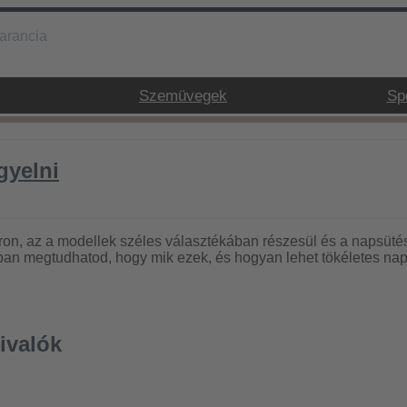
garancia
Szemüvegek
Sp
gyelni
áron, az a modellek széles választékában részesül és a napsü
an megtudhatod, hogy mik ezek, és hogyan lehet tökéletes naps
ivalók