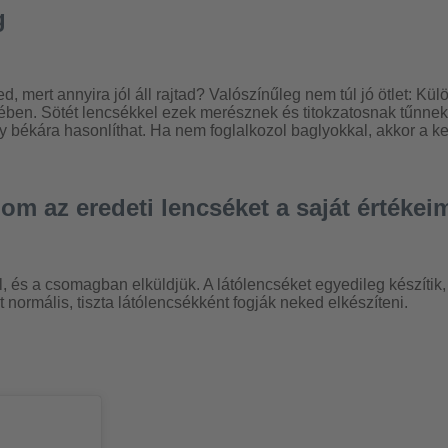
g
 mert annyira jól áll rajtad? Valószínűleg nem túl jó ötlet: K
ben. Sötét lencsékkel ezek merésznek és titokzatosnak tűnnek.
békára hasonlíthat. Ha nem foglalkozol baglyokkal, akkor a ker
 az eredeti lencséket a saját értéke
, és a csomagban elküldjük. A látólencséket egyedileg készítik,
 normális, tiszta látólencsékként fogják neked elkészíteni.