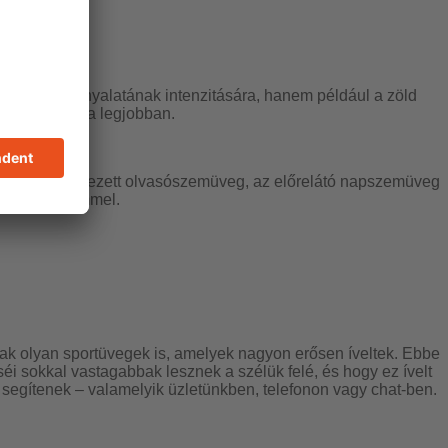
zínére és árnyalatának intenzitására, hanem például a zöld
ín felel meg a legjobban.
 váltás a színezett olvasószemüveg, az előrelátó napszemüveg
es UV-védelemmel.
 olyan sportüvegek is, amelyek nagyon erősen íveltek. Ebbe
cséi sokkal vastagabbak lesznek a szélük felé, és hogy ez ívelt
segítenek – valamelyik üzletünkben, telefonon vagy chat-ben.