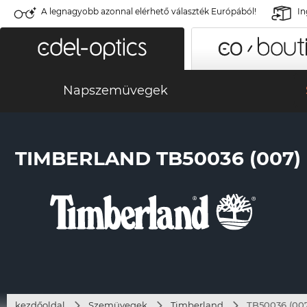
A legnagyobb azonnal elérhető választék Európából!
In
Napszemüvegek
TIMBERLAND TB50036 (007)
kezdőoldal
Szemüvegek
Timberland
TB50036 (00