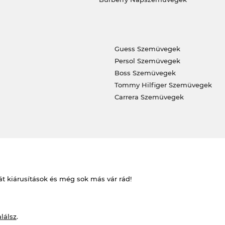
Guess Szemüvegek
Persol Szemüvegek
Boss Szemüvegek
Tommy Hilfiger Szemüvegek
Carrera Szemüvegek
át kiárusítások és még sok más vár rád!
alálsz
.