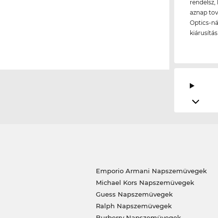
rendelsz, 
aznap tov
Optics-ná
kiárusítá
Emporio Armani Napszemüvegek
Michael Kors Napszemüvegek
Guess Napszemüvegek
Ralph Napszemüvegek
Burberry Napszemüvegek