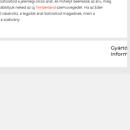
biztosítod a jelenlegi olcsó árat, és mihelyt beérkezik az áru, még
ábbítjuk neked az új
Timberland
szemüvegedet. Ha az Edel-
l vásárolsz, a legjobb árat biztosítod magadnak, mert a
s a szabvány.
Gyártói
inform