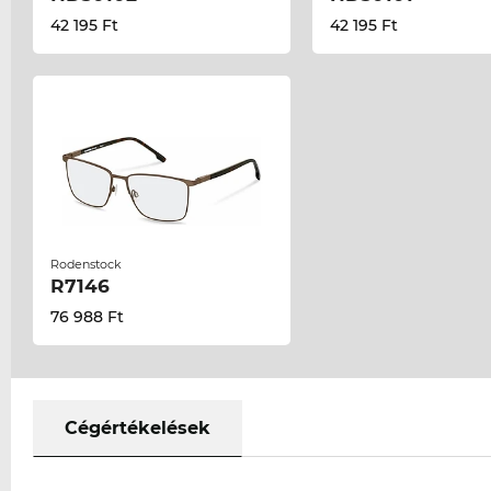
42 195 Ft
42 195 Ft
Rodenstock
R7146
76 988 Ft
Cégértékelések