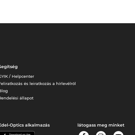
Segítség
GYIK / Helpcenter
Feliratkozás és leiratkozás a hírlevélről
Blog
Rendelési állapot
Edel-Optics alkalmazás
látogass meg minket