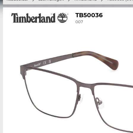
TB50036
007