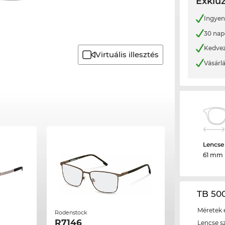
Exkluz
Ingyene
30 nap
Kedvez
Virtuális illesztés
Vásárl
Lencse
61 mm
TB 500
Méretek é
Rodenstock
R7146
Lencse s