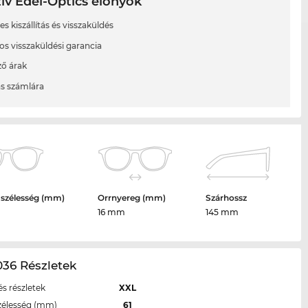
ív Edel-Optics előnyök
s kiszállítás és visszaküldés
os visszaküldési garancia
ő árak
ás számlára
 szélesség (mm)
Orrnyereg (mm)
Szárhossz
16 mm
145 mm
36 Részletek
s részletek
XXL
zélesség (mm)
61