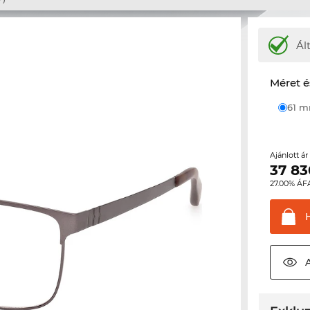
Ál
Méret é
61 
Ajánlott á
37 83
27.00% ÁF