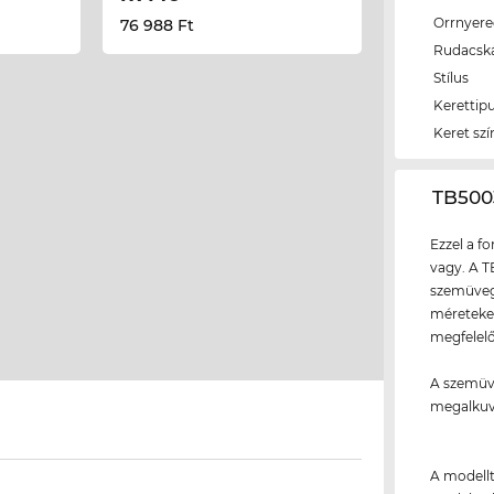
Orrnyer
76 988 Ft
Rudacsk
Stílus
Kerettip
Keret szí
‌TB50
Ezzel a f
vagy. A T
szemüvegg
méreteket
megfelelő
A szemüve
megalkuv
A modellt