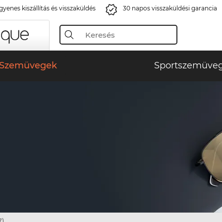
gyenes kiszállítás és visszaküldés
30 napos visszaküldési garancia
Szemüvegek
Sportszemüve
7)