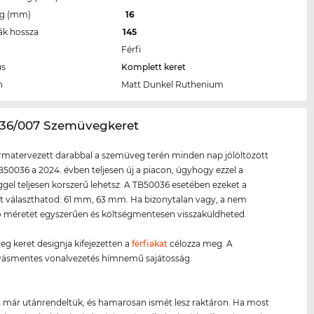
eg (mm)
16
ák hossza
145
Férfi
us
Komplett keret
n
Matt Dunkel Ruthenium
036/007 Szemüvegkeret
ormatervezett darabbal a szemüveg terén minden nap jólöltözött
B50036 a 2024. évben teljesen új a piacon, úgyhogy ezzel a
el teljesen korszerű lehetsz. A TB50036 esetében ezeket a
 választhatod: 61 mm, 63 mm. Ha bizonytalan vagy, a nem
 méretet egyszerűen és költségmentesen visszaküldheted.
g keret designja kifejezetten a
férfiakat
célozza meg. A
ásmentes vonalvezetés hímnemű sajátosság.
 már utánrendeltük, és hamarosan ismét lesz raktáron. Ha most