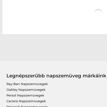
Legnépszerűbb napszemüveg márkáink
Ray-Ban Napszemüvegek
Oakley Napszemüvegek
Persol Napszemüvegek
Carrera Napszemüvegek
Polaroid Napszemüvegek