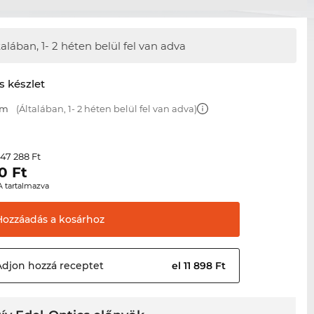
talában,
1- 2 héten belül fel van adva
s készlet
mm
(Általában, 1- 2 héten belül fel van adva)
47 288 Ft
r
0
Ft
A tartalmazva
Hozzáadás a
kosárhoz
Adjon hozzá
receptet
el 11 898 Ft