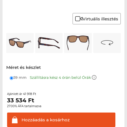
Virtuális illesztés
Méret és készlet
59 mm
Szállításra kész 4 órán belül Órák
41 918 Ft
Ajánlott ár
33 534
Ft
27.00% ÁFA tartalmazva
Hozzáadás a
kosárhoz