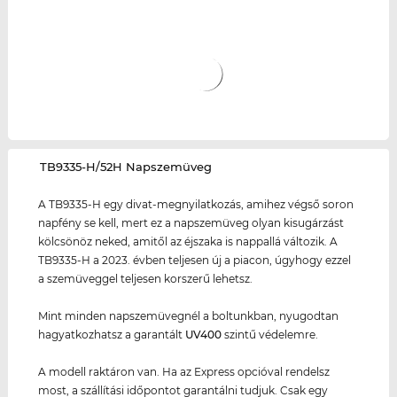
‌TB9335-H/52H Napszemüveg
A TB9335-H egy divat-megnyilatkozás, amihez végső soron
napfény se kell, mert ez a napszemüveg olyan kisugárzást
kölcsönöz neked, amitől az éjszaka is nappallá változik. A
TB9335-H a 2023. évben teljesen új a piacon, úgyhogy ezzel
a szemüveggel teljesen korszerű lehetsz.
Mint minden napszemüvegnél a boltunkban, nyugodtan
hagyatkozhatsz a garantált
UV400
szintű védelemre.
A modell raktáron van. Ha az Express opcióval rendelsz
most, a szállítási időpontot garantálni tudjuk. Csak egy