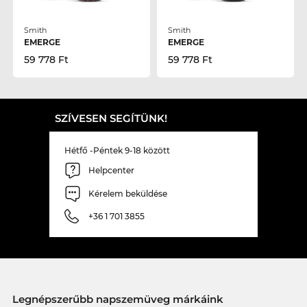
Smith
Smith
EMERGE
EMERGE
59 778 Ft
59 778 Ft
SZÍVESEN SEGÍTÜNK!
Hétfő -Péntek 9-18 között
Helpcenter
Kérelem beküldése
+36 1 701 3855
Legnépszerűbb napszemüveg márkáink