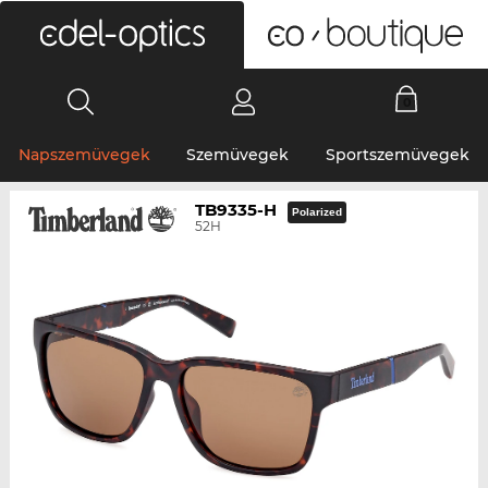
0
Napszemüvegek
Szemüvegek
Sportszemüvegek
TB9335-H
Polarized
52H