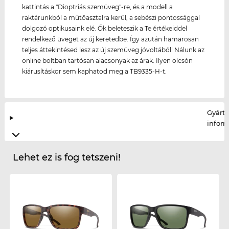
kattintás a "Dioptriás szemüveg"-re, és a modell a
raktárunkból a műtőasztalra kerül, a sebészi pontossággal
dolgozó optikusaink elé. Ők beleteszik a Te értékeiddel
rendelkező üveget az új keretedbe. Így azután hamarosan
teljes áttekintésed lesz az új szemüveg jóvoltából! Nálunk az
online boltban tartósan alacsonyak az árak. Ilyen olcsón
kiárusításkor sem kaphatod meg a TB9335-H-t.
Gyártó
infor
Lehet ez is fog tetszeni!