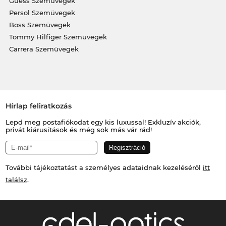
Guess Szemüvegek
Persol Szemüvegek
Boss Szemüvegek
Tommy Hilfiger Szemüvegek
Carrera Szemüvegek
Hírlap feliratkozás
Lepd meg postafiókodat egy kis luxussal! Exkluzív akciók,
privát kiárusítások és még sok más vár rád!
További tájékoztatást a személyes adataidnak kezeléséről
itt
találsz
.