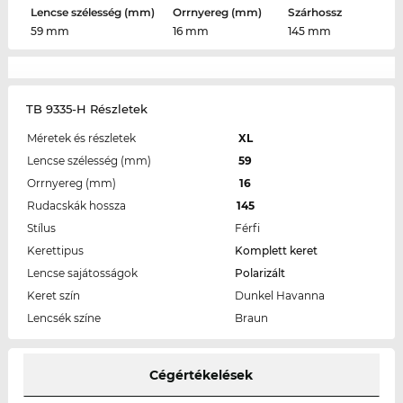
Lencse szélesség (mm)
Orrnyereg (mm)
Szárhossz
59 mm
16 mm
145 mm
TB 9335-H Részletek
Méretek és részletek
XL
Lencse szélesség (mm)
59
Orrnyereg (mm)
16
Rudacskák hossza
145
Stílus
Férfi
Kerettipus
Komplett keret
Lencse sajátosságok
Polarizált
Keret szín
Dunkel Havanna
Lencsék színe
Braun
Cégértékelések