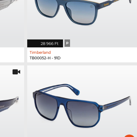
28 966 Ft
P
Timberland
TB00052-H - 91D