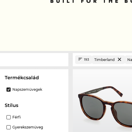
Timberland
Na
193
termékcsalád
Napszemüvegek
Stílus
Férfi
Gyerekszemüveg