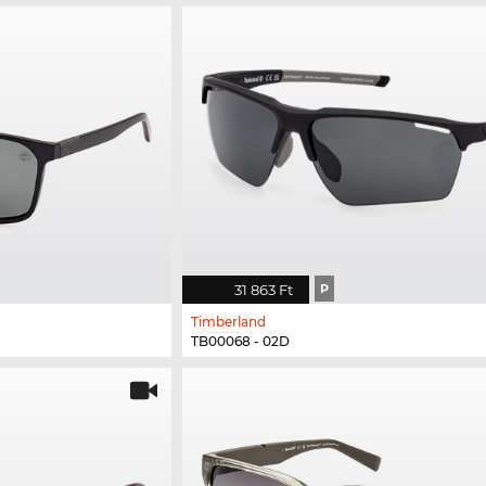
31 863 Ft
P
Timberland
TB00068 - 02D