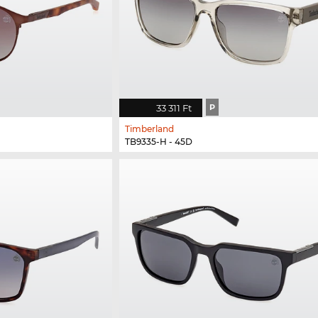
33 311 Ft
P
Timberland
TB9335-H - 45D