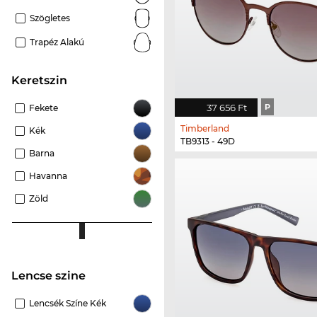
Szögletes
Trapéz Alakú
keretszin
37 656 Ft
P
Fekete
Timberland
Kék
TB9313 - 49D
Barna
Havanna
Zöld
Lencse szine
Lencsék Színe Kék