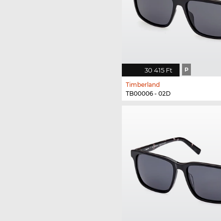
30 415 Ft
P
Timberland
TB00006 - 02D