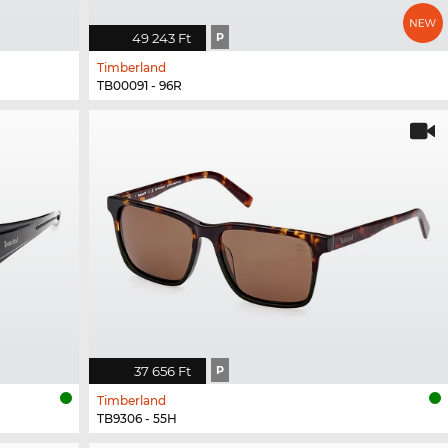
49 243 Ft
P
Timberland
TB00091 - 96R
37 656 Ft
P
Timberland
TB9306 - 55H