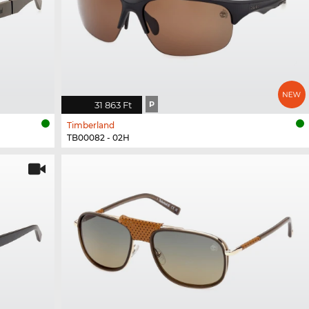
31 863 Ft
P
Timberland
TB00082 - 02H