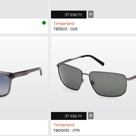
37 656 Ft
P
Timberland
TB9303 - 02R
37 656 Ft
P
Timberland
TB00010 - 07R