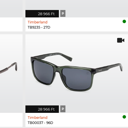
28 966 Ft
P
Timberland
TB9235 - 27D
28 966 Ft
P
Timberland
TB00037 - 96D