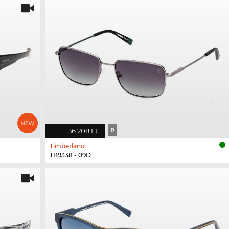
36 208 Ft
P
Timberland
TB9338 - 09D