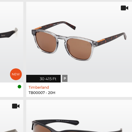
30 415 Ft
P
Timberland
TB00007 - 20H