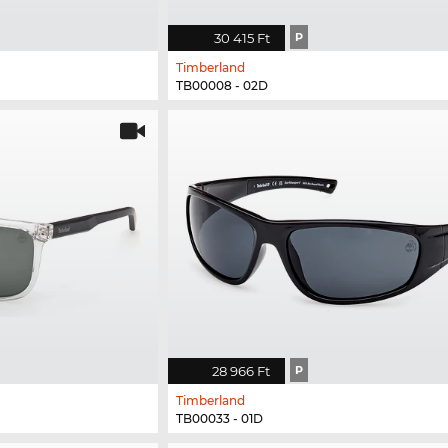
30 415 Ft
P
Timberland
TB00008 - 02D
28 966 Ft
P
Timberland
TB00033 - 01D