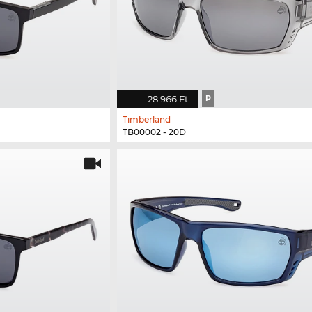
28 966 Ft
P
Timberland
TB00002 - 20D