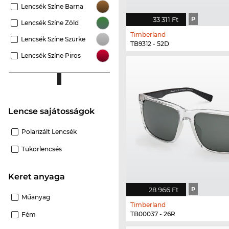
Lencsék Színe Barna
33 311 Ft
P
Lencsék Színe Zöld
Timberland
Lencsék Színe Szürke
TB9312 - 52D
Lencsék Színe Piros
Lencse sajátosságok
Polarizált Lencsék
Tükörlencsés
Keret anyaga
28 966 Ft
P
Műanyag
Timberland
TB00037 - 26R
Fém