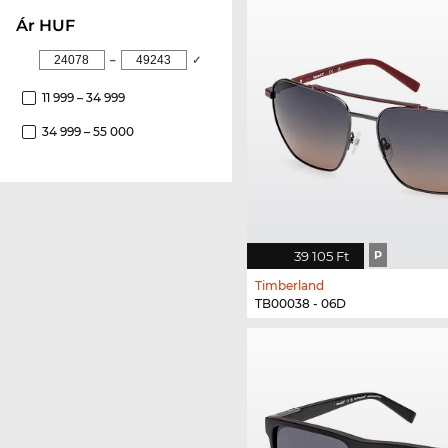
ár HUF
–
✓
11 999 – 34 999
34 999 – 55 000
39 105 Ft
P
Timberland
TB00038 - 06D