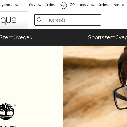
gyenes kiszállítás és visszaküldés
30 napos visszaküldési garancia
Szemüvegek
Sportszemüve