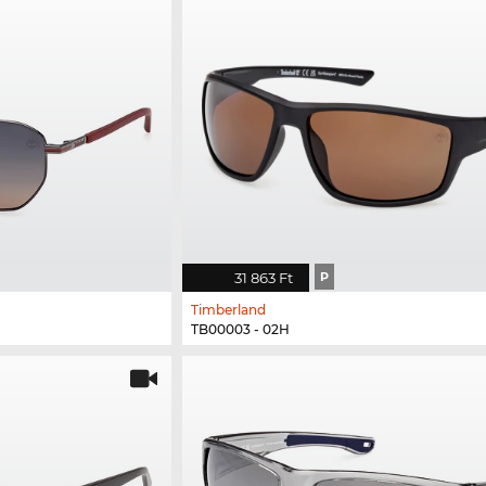
31 863 Ft
P
Timberland
TB00003 - 02H