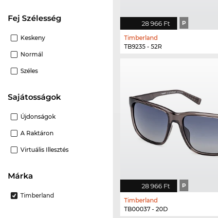
Fej Szélesség
28 966 Ft
P
Keskeny
Timberland
TB9235 - 52R
Normál
Széles
Sajátosságok
Újdonságok
A Raktáron
Virtuális Illesztés
Márka
28 966 Ft
P
Timberland
Timberland
TB00037 - 20D