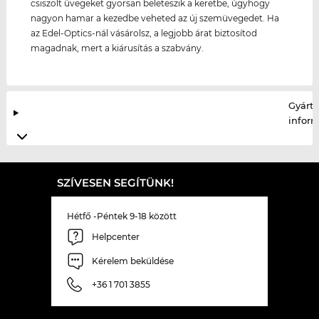
csiszolt üvegeket gyorsan beleteszik a keretbe, úgyhogy
nagyon hamar a kezedbe veheted az új szemüvegedet. Ha
az Edel-Optics-nál vásárolsz, a legjobb árat biztosítod
magadnak, mert a kiárusítás a szabvány.
Gyártó
infor
SZÍVESEN SEGÍTÜNK!
Hétfő -Péntek 9-18 között
Helpcenter
Kérelem beküldése
+36 1 701 3855