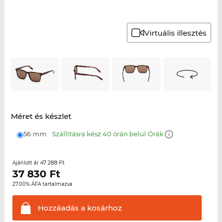
Virtuális illesztés
Méret és készlet
56 mm
Szállításra kész 40 órán belül Órák
47 288 Ft
Ajánlott ár
37 830
Ft
27.00% ÁFA tartalmazva
Hozzáadás a
kosárhoz