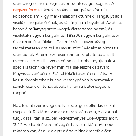
szemüveg nemes designt és öntudatosságot sugároz.A
négyzet forma
a kerek arcoknak hangsúlyos formát
kölcsönöz, amik így markánsabbnak tűnnek. Hangsúlyt ad a
viselője megjelenésének, és rá irányítja a figyelmet. Az ehhez
hasonló
műanyag
szemüvegek élettartama hosszú, és
viseletük nagyon kényelmes. TB9306 nagyon kényelmesen
ül az orron és a füleken. Ez a márkás napszemüveg
természetesen optimális
UV400
szintű védelmet biztosít a
szemednek. A természetesen szintén kapható polarizált
üvegek a normális üvegeknél sokkal többet nyújtanak. A
speciális technika révén minimálisak lesznek a zavaró
fényvisszaverődések. Ezáltal tökéletesen élesen látsz. A
közúti forgalomban is, és a versenypályán is nemcsak a
színek lesznek intenzívebbek, hanem a biztonságod is
megnő.
Ha a kívánt szemüvegedről van szó, gondolkodás nélkül
csapj le rá. Raktáron van ez a darab számodra, és azonnal
tudjuk szállítani a szuper kedvezményes Edel-Optics áron.
13. 1.2 Ha dioptriás szemüveg és ha van raktáronA modell
raktáron van, és a Te dioptria értékeidnek megfelelően