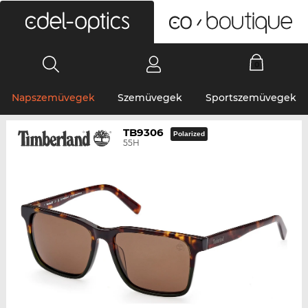
0
Napszemüvegek
Szemüvegek
Sportszemüvegek
TB9306
Polarized
55H