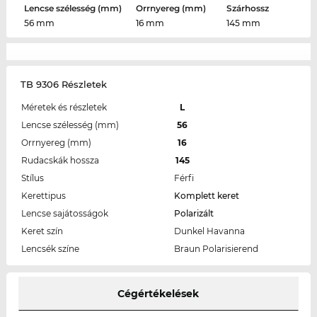
Lencse szélesség (mm)
Orrnyereg (mm)
Szárhossz
56 mm
16 mm
145 mm
TB 9306 Részletek
Méretek és részletek
L
Lencse szélesség (mm)
56
Orrnyereg (mm)
16
Rudacskák hossza
145
Stílus
Férfi
Kerettipus
Komplett keret
Lencse sajátosságok
Polarizált
Keret szín
Dunkel Havanna
Lencsék színe
Braun Polarisierend
Cégértékelések