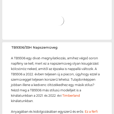
‌TB9306/55H Napszemüveg
A TB9306 egy divat-megnyilatkozás, amihez végső soron
napfény se kell, mert ez a napszemüveg olyan kisugárzást
kölcsönöz neked, amitől az éjszaka is nappallá változik. A
TB9306 a 2022. évben teljesen új a piacon, úgyhogy ezzel a
szemüveggel teljesen korszerű lehetsz. Tulajdonképpen
jobban illene a kedvenc öltözékedhez egy másik stílus?
Nézd meg a TB9306 más stílusú modelljeit is a
kínálatunkban a 2021. és 2022. évi
Timberland
kínálatunkban.
Anyagában és kidolgozásában egyszerű és erős:
Ez a férfi