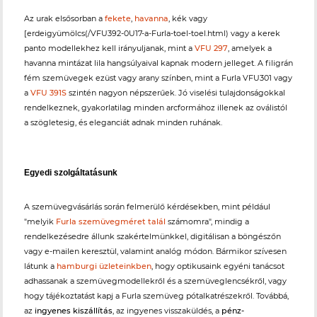
Az urak elsősorban a
fekete
,
havanna
, kék vagy
[erdeigyümölcs(/VFU392-0U17-a-Furla-toel-toel.html) vagy a kerek
panto modellekhez kell irányuljanak, mint a
VFU 297
, amelyek a
havanna mintázat lila hangsúlyaival kapnak modern jelleget. A filigrán
fém szemüvegek ezüst vagy arany színben, mint a Furla VFU301 vagy
a
VFU 391S
szintén nagyon népszerűek. Jó viselési tulajdonságokkal
rendelkeznek, gyakorlatilag minden arcformához illenek az oválistól
a szögletesig, és eleganciát adnak minden ruhának.
Egyedi szolgáltatásunk
A szemüvegvásárlás során felmerülő kérdésekben, mint például
"melyik
Furla szemüvegméret talál
számomra", mindig a
rendelkezésedre állunk szakértelmünkkel, digitálisan a böngészőn
vagy e-mailen keresztül, valamint analóg módon. Bármikor szívesen
látunk a
hamburgi üzleteinkben
, hogy optikusaink egyéni tanácsot
adhassanak a szemüvegmodellekről és a szemüveglencsékről, vagy
hogy tájékoztatást kapj a Furla szemüveg pótalkatrészekről. Továbbá,
az
ingyenes kiszállítás
, az ingyenes visszaküldés, a
pénz-