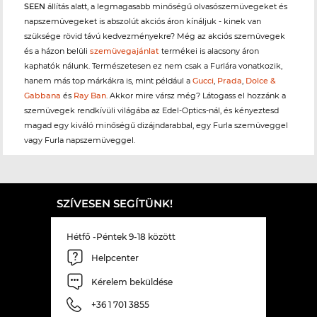
SEEN
állítás alatt, a legmagasabb minőségű olvasószemüvegeket és
napszemüvegeket is abszolút akciós áron kínáljuk - kinek van
szüksége rövid távú kedvezményekre? Még az akciós szemüvegek
és a házon belüli
szemüvegajánlat
termékei is alacsony áron
kaphatók nálunk. Természetesen ez nem csak a Furlára vonatkozik,
hanem más top márkákra is, mint például a
Gucci
,
Prada
,
Dolce &
Gabbana
és
Ray Ban
. Akkor mire vársz még? Látogass el hozzánk a
szemüvegek rendkívüli világába az Edel-Optics-nál, és kényeztesd
magad egy kiváló minőségű dizájndarabbal, egy Furla szemüveggel
vagy Furla napszemüveggel.
SZÍVESEN SEGÍTÜNK!
Hétfő -Péntek 9-18 között
Helpcenter
Kérelem beküldése
+36 1 701 3855