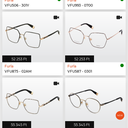
Furla
Furla
VFU506 - 301Y
VFU993 - 0700
52 253 Ft
52 253 Ft
Furla
Furla
VFU875 - 02AM
VFU587 - 0301
55 345 Ft
55 345 Ft