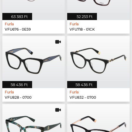
63 383 Ft
52 253 Ft
Furla
Furla
VFU676 - 0E59
VFU718 - 01CK
58 436 Ft
58 436 Ft
Furla
Furla
VFU828 - 0700
VFU832 - 0700