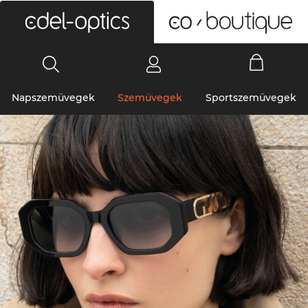
0
Napszemüvegek
Szemüvegek
Sportszemüvegek