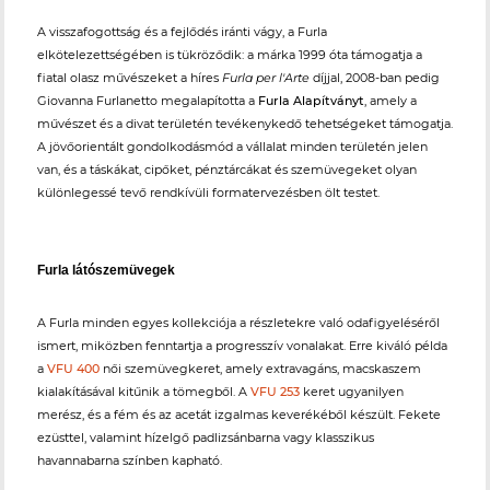
A visszafogottság és a fejlődés iránti vágy, a Furla
elkötelezettségében is tükröződik: a márka 1999 óta támogatja a
fiatal olasz művészeket a híres
Furla per l'Arte
díjjal, 2008-ban pedig
Giovanna Furlanetto megalapította a
Furla Alapítványt
, amely a
művészet és a divat területén tevékenykedő tehetségeket támogatja.
A jövőorientált gondolkodásmód a vállalat minden területén jelen
van, és a táskákat, cipőket, pénztárcákat és szemüvegeket olyan
különlegessé tevő rendkívüli formatervezésben ölt testet.
Furla látószemüvegek
A Furla minden egyes kollekciója a részletekre való odafigyeléséről
ismert, miközben fenntartja a progresszív vonalakat. Erre kiváló példa
a
VFU 400
női szemüvegkeret, amely extravagáns, macskaszem
kialakításával kitűnik a tömegből. A
VFU 253
keret ugyanilyen
merész, és a fém és az acetát izgalmas keverékéből készült. Fekete
ezüsttel, valamint hízelgő padlizsánbarna vagy klasszikus
havannabarna színben kapható.