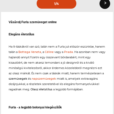
›
1
/4
Vásárolj Furla szemüveget online
Elegáns életstílus
Ha It-táskákról van szó, talán nem a Furla jut először eszünkbe, hanem
talán a
Bottega Veneta
, a
Céline
vagy a
Prada
. Ha azonban nem vagy
hajlandó annyit fizetni egy összevarrt bőrdarabért, mint egy
kisautóért, de nem akarsz lemondani a jó designról és a kiváló
minőségű kivitelezésről, akkor érdemes közelebbről megnézni ezt
az olasz márkát. És nem csak a táskák miatt, hanem természetesen a
szemüvegek
és
napszemüvegek
miatt is, amelyek extravagáns
dizájnjukkal, a részletek szeretetével és elegáns formanyelvükkel
ragadnak meg.
Olasz életstílus
a legjobb formájában.
Furla - a legjobb bolonyai kiegészítők