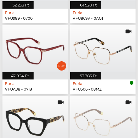
52 253 Ft
61 528 Ft
Furla
Furla
VFU989 - 0700
VFU869V - 0AG1
47 924 Ft
63 383 Ft
Furla
Furla
VFUA98 - 0718
VFU506 - 08MZ