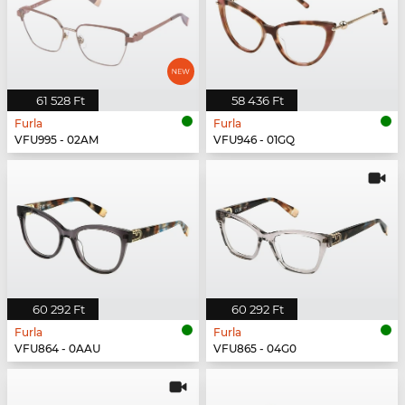
61 528 Ft
58 436 Ft
Furla
Furla
VFU995 - 02AM
VFU946 - 01GQ
60 292 Ft
60 292 Ft
Furla
Furla
VFU864 - 0AAU
VFU865 - 04G0