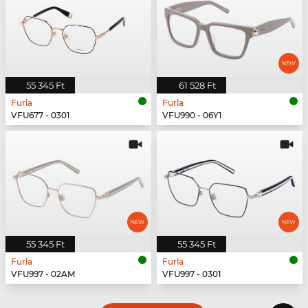
55 345 Ft
61 528 Ft
Furla
Furla
VFU677 - 0301
VFU990 - 06Y1
55 345 Ft
55 345 Ft
Furla
Furla
VFU997 - 02AM
VFU997 - 0301