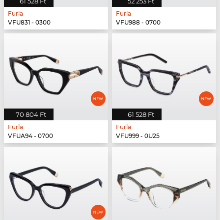
61 528 Ft
52 253 Ft
Furla
Furla
VFU831 - 0300
VFU988 - 0700
70 804 Ft
61 528 Ft
Furla
Furla
VFUA94 - 0700
VFU999 - 0U25