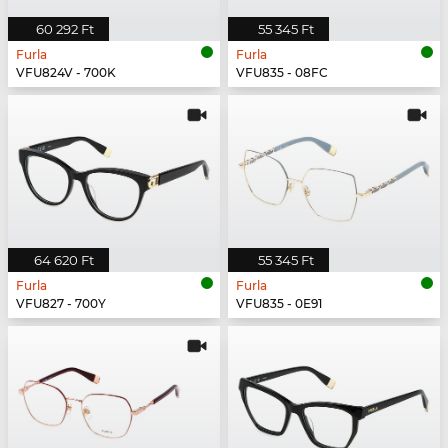
60 292 Ft
55 345 Ft
Furla
Furla
VFU824V - 700K
VFU835 - 08FC
64 620 Ft
55 345 Ft
Furla
Furla
VFU827 - 700Y
VFU835 - 0E91