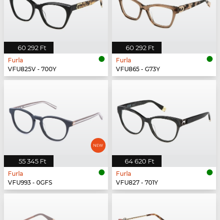
60 292 Ft
60 292 Ft
Furla
Furla
VFU825V - 700Y
VFU865 - G73Y
55 345 Ft
64 620 Ft
Furla
Furla
VFU993 - 0GFS
VFU827 - 701Y