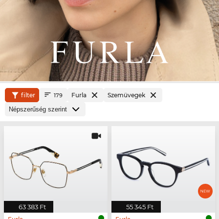
filter
Furla
Szemüvegek
179
63 383 Ft
55 345 Ft