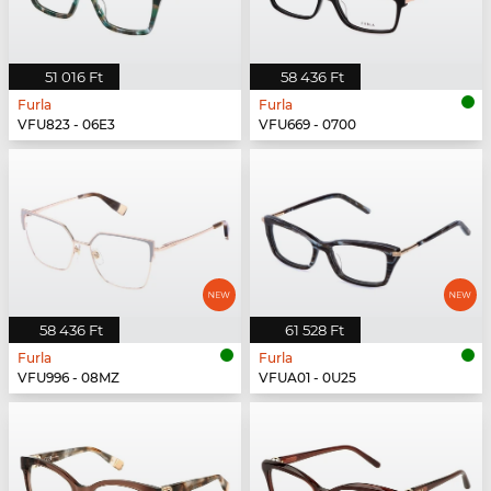
51 016 Ft
58 436 Ft
Furla
Furla
VFU823 - 06E3
VFU669 - 0700
58 436 Ft
61 528 Ft
Furla
Furla
VFU996 - 08MZ
VFUA01 - 0U25