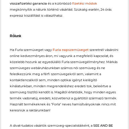
visszafizetési garancia
és a különböző
fizetési módok
megkönnyítik a nálunk történő vásárlást. Szükség esetén, 24 órás
expressz kiszállítást is választhatsz.
Rólunk
Ha Furla szemüveget vagy
Furla napszemüveget
szeretnél vásárolni
online kedvezményes áron, mi vagyunk a megfelelő kapcsolat, és
közelebb hozunk az egyedülálló Furla szemüvegélményhez. Márkás
szemüveges webáruházunkban számos női szemüveg és ne
feledkezzünk meg a férfi szemüvegekről sem, valamint a
kontaktlencsékről sem, minden optikai igényt kielégítő
kínálatunkban, minden megrendeléshez eredeti tok, beleértve a
szemüveg tisztító kendőt is. Magától értetődik, hogy minden egyes
termék vadonatúj, eredeti, közvetlenül a gyártótól származó termék.
Használt termékeknek és "Forla" neves hamisítványoknak nincs mit
keresniük a raktárunkban!
A divat-tudatos vásárlók szemüveg-specialistáiként, a
SEE AND BE