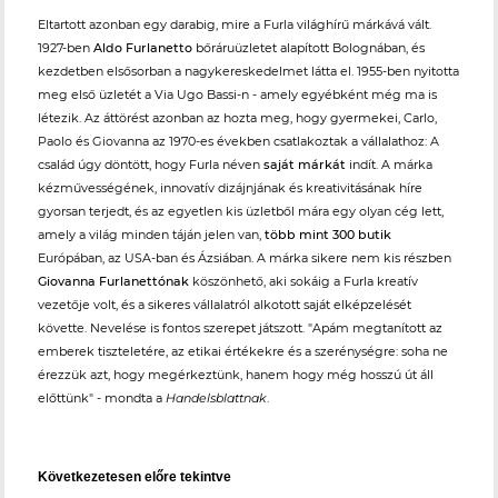
Eltartott azonban egy darabig, mire a Furla világhírű márkává vált.
1927-ben
Aldo Furlanetto
bőráruüzletet alapított Bolognában, és
kezdetben elsősorban a nagykereskedelmet látta el. 1955-ben nyitotta
meg első üzletét a Via Ugo Bassi-n - amely egyébként még ma is
létezik. Az áttörést azonban az hozta meg, hogy gyermekei, Carlo,
Paolo és Giovanna az 1970-es években csatlakoztak a vállalathoz: A
család úgy döntött, hogy Furla néven
saját márkát
indít. A márka
kézművességének, innovatív dizájnjának és kreativitásának híre
gyorsan terjedt, és az egyetlen kis üzletből mára egy olyan cég lett,
amely a világ minden táján jelen van,
több mint 300 butik
Európában, az USA-ban és Ázsiában. A márka sikere nem kis részben
Giovanna Furlanettónak
köszönhető, aki sokáig a Furla kreatív
vezetője volt, és a sikeres vállalatról alkotott saját elképzelését
követte. Nevelése is fontos szerepet játszott. "Apám megtanított az
emberek tiszteletére, az etikai értékekre és a szerénységre: soha ne
érezzük azt, hogy megérkeztünk, hanem hogy még hosszú út áll
előttünk" - mondta a
Handelsblattnak
.
Következetesen előre tekintve