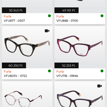
55 345 Ft
49 161 Ft
Furla
Furla
VFU677 - 0307
VFU868 - 0700
60 292 Ft
52 253 Ft
Furla
Furla
VFU825V - 0722
VFU718 - 09MA