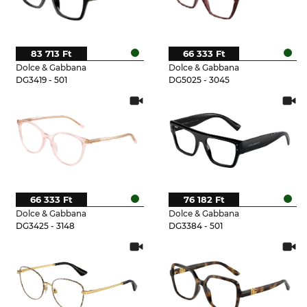
83 713 Ft
66 333 Ft
Dolce & Gabbana
Dolce & Gabbana
DG3419 - 501
DG5025 - 3045
66 333 Ft
76 182 Ft
Dolce & Gabbana
Dolce & Gabbana
DG3425 - 3148
DG3384 - 501