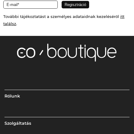
További tájékoztatást a személyes adataidnak kezeléséről
itt
találsz
.
Rólunk
Szolgáltatás