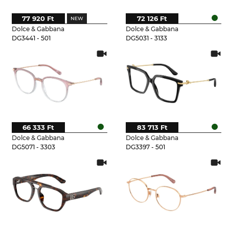
77 920 Ft
72 126 Ft
Dolce & Gabbana
Dolce & Gabbana
DG3441 - 501
DG5031 - 3133
66 333 Ft
83 713 Ft
Dolce & Gabbana
Dolce & Gabbana
DG5071 - 3303
DG3397 - 501