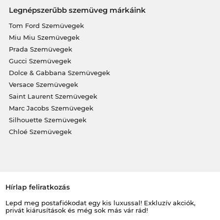
Legnépszerűbb szemüveg márkáink
Tom Ford Szemüvegek
Miu Miu Szemüvegek
Prada Szemüvegek
Gucci Szemüvegek
Dolce & Gabbana Szemüvegek
Versace Szemüvegek
Saint Laurent Szemüvegek
Marc Jacobs Szemüvegek
Silhouette Szemüvegek
Chloé Szemüvegek
Hírlap feliratkozás
Lepd meg postafiókodat egy kis luxussal! Exkluzív akciók,
privát kiárusítások és még sok más vár rád!