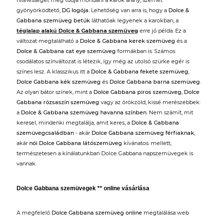
hitelességét meg tudja mondani a karok arany, szemet
gyönyörködtető,
DG logója
. Lehetőség van arra is, hogy a
Dolce &
Gabbana szemüveg betűk
láthatóak legyenek a karokban, a
téglalap alakú Dolce & Gabbana szemüveg
erre jó példa. Ez a
változat megtalálható a
Dolce & Gabbana kerek szemüveg
és a
Dolce & Gabbana cat eye szemüveg
formákban is. Számos
csodálatos színváltozat is létezik, így még az utolsó szürke egér is
színes lesz. A klasszikus itt a
Dolce & Gabbana fekete szemüveg
,
Dolce Gabbana kék szemüveg
és
Dolce Gabbana barna szemüveg
.
Az olyan bátor színek, mint a
Dolce Gabbana piros szemüveg
,
Dolce
Gabbana rózsaszín szemüveg
vagy az örökzöld, kissé merészebbek:
a
Dolce & Gabbana szemüveg havanna színben
. Nem számít, mit
keresel, mindenki megtalálja, amit keres, a
Dolce & Gabbana
szemüvegcsaládban
- akár
Dolce Gabbana szemüveg férfiaknak
,
akár
női Dolce Gabbana látószemüveg
kívánatos.
mellett,
természetesen a kínálatunkban Dolce Gabbana napszemüvegek is
vannak.
Dolce Gabbana szemüvegek ** online vásárlása
A megfelelő
Dolce Gabbana szemüveg online
megtalálása web