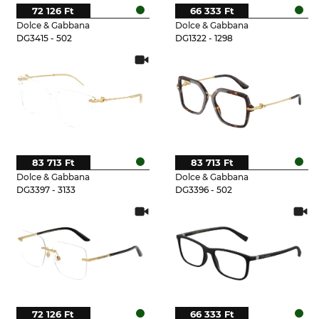
72 126 Ft
66 333 Ft
Dolce & Gabbana
Dolce & Gabbana
DG3415 - 502
DG1322 - 1298
83 713 Ft
83 713 Ft
Dolce & Gabbana
Dolce & Gabbana
DG3397 - 3133
DG3396 - 502
72 126 Ft
66 333 Ft