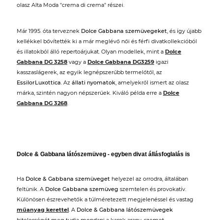
olasz Alta Moda "crema di crema" részei.
Már 1995. óta terveznek
Dolce Gabbana szemüvegeket
, és így újabb
kellékkel bővítették ki a már meglévő női és férfi divatkollekcióból
és illatokból álló repertoárjukat. Olyan modellek, mint a
Dolce
Gabbana DG 3258
vagy a
Dolce Gabbana DG3259
igazi
kasszaslágerek, az egyik legnépszerűbb termelőtől, az
EssilorLuxottica
. Az
állati nyomatok
, amelyekről ismert az olasz
márka, szintén nagyon népszerűek. Kiváló példa erre a
Dolce
Gabbana DG 3268
.
Dolce & Gabbana látószemüveg - egyben divat állásfoglalás is
Ha
Dolce & Gabbana szemüveget
helyezel az orrodra, általában
feltünik. A
Dolce Gabbana szemüveg
szemtelen és provokatív.
Különösen észrevehetők a túlméretezett megjelenéssel és vastag
műanyag kerettel
. A
Dolce & Gabbana látószemüvegek