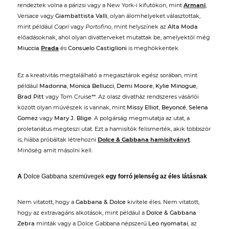
rendeztek volna a párizsi vagy a New York-i kifutókon, mint
Armani
,
Versace vagy
Giambattista Valli
, olyan álomhelyeket választottak,
mint például
Capri
vagy
Portofino
, mint helyszínek az
Alta Moda
előadásoknak, ahol olyan divatterveket mutattak be, amelyektől még
Miuccia
Prada
és
Consuelo Castiglioni
is meghökkentek.
Ez a kreativitás megtalálható a megasztárok egész sorában, mint
például
Madonna
,
Monica Bellucci
,
Demi Moore
,
Kylie Minogue
,
Brad Pitt
vagy Tom Cruise**. Az olasz divatház rendszeres vásárlói
között olyan művészek is vannak, mint
Missy Elliot
,
Beyoncé
,
Selena
Gomez
vagy
Mary J. Blige
. A polgárság megmutatja az utat, a
proletariátus megteszi utat. Ezt a hamisítók felismerték, akik többször
is, hiába próbáltak létrehozni
Dolce & Gabbana hamisítványt
.
Minőség amit másolni kell.
A
Dolce Gabbana szemüvegek
egy forró jelenség az éles látásnak
Nem vitatott, hogy a
Gabbana & Dolce
kivitele éles. Nem vitatott,
hogy az extravagáns alkotások, mint például a
Dolce & Gabbana
Zebra
minták vagy a Dolce Gabbana népszerű
Leo nyomatai
, az