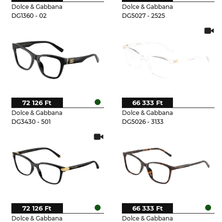
Dolce & Gabbana
Dolce & Gabbana
DG1360 - 02
DG5027 - 2525
72 126 Ft
66 333 Ft
Dolce & Gabbana
Dolce & Gabbana
DG3430 - 501
DG5026 - 3133
72 126 Ft
66 333 Ft
Dolce & Gabbana
Dolce & Gabbana