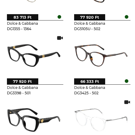
83 713 Ft
77 920 Ft
Dolce & Gabbana
Dolce & Gabbana
DG1355 - 1364
DG5105U - 502
77 920 Ft
66 333 Ft
Dolce & Gabbana
Dolce & Gabbana
DG3398 - 501
DG3425 - 502