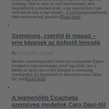
szükség. Akár ez lesz az első szemüveged, akár
megváltozott a szemed ereje, vagy egyszerűen csak
nem tetszik már a régi modell – a szemüvegvásárlásnál
több mindenre kell gondolni.
Read more
Szemüveg, cseréld ki magad –
erre képesek az önfestő lencsék
By
Dominik
|
0 comment
Minden szemüvegviselő ismeri ezt a helyzetet. Éppen
levetted a napszemüveget, mivel úgy tűnik, újra a
felhős az ég és újra el kell kezdjed a szemüveg
cserélgetést. Ez bosszantó és átkozod a rossz látást.
De: Van
Read more
A legmenőbb Coachella
szemüveg modellek Caro Daur-tól