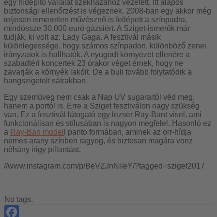
egy hídépítő vállalat székházához vezetett. Itt alapos
biztonsági ellenőrzést is végeznek. 2008-ban egy akkor még
teljesen ismeretlen művésznő is fellépett a színpadra,
mindössze 30.000 euró gázsiért. A Sziget-ismerők már
tudják, ki volt az: Lady Gaga. A fesztivál másik
különlegessége, hogy számos színpadon, különböző zenei
irányzatok is hallhatók. A nyugodt környezet ellenére a
szabadtéri koncertek 23 órakor véget érnek, hogy ne
zavarják a környék lakóit. De a buli tovább folytatódik a
hangszigetelt sátrakban.
Egy szemüveg nem csak a Nap UV sugaraitól véd meg,
hanem a portól is. Erre a Sziget fesztiválon nagy szükség
van. Ez a fesztivál látogató egy lezser Ray-Bant visel, ami
funkcionálisan és stílusában is nagyon megfelel. Hasonló ez
a
Ray-Ban model
l panto formában, aminek az orr-hídja
nemes arany színben ragyog, és biztosan magára vonz
néhány irigy pillantást.
//www.instagram.com/p/BeVZJnNlieY/?tagged=sziget2017
No tags.