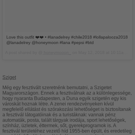
Love this outfit ❤️❤️ • #lanadelrey #chile2018 #lollapalooza2018
@lanadelrey @honeymoon #lana #pepsi #btd
A post shared by @
honeymooon_
on
May 12, 2018 at 10:11am PDT
Sziget
Még egy fesztivált szeretnénk bemutatni, a Szigetet
Magyarországon. Ennek a fesztiválnak az a különlegessége,
hogy nyaranta Budapesten, a Duna egyik szigetén egy kis
városkát hoznak létre. A zenei rendezvényeken kívül
megfelelő ellátást és szórakozási lehetőséget is biztosítanak
a fesztivál látogatóinak és a turistáknak: vannak pénz
automaták, posta, talált tárgyak irodája, sport lehetőségek,
színház, üzletek, éttermek, sőt, gyerekprogramok is. A
fesztivál területéhez vezető híd 1955-ben épült, és eredetileg