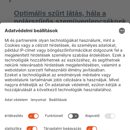
Optimális szűrt látás, hála a
polárszűrős szemüveglencséknek
By
Dominik
|
0 comment
A polárszűrős napszemüveg nem csak egyszerűen egy
klasszikus fényvédő. Manapság már sokkal inkább egy
nélkülözhetetlen és kötelező divat kiegészítő. Ezen
kívül a polárszűrős napszemüveg nem csak stílusos,
hanem funkcionális is. De a helyes napszemüveg
kiválasztásánál
Read more
Leave a Comment
You must be
logged in
to post a comment.
Next
Previous
Search