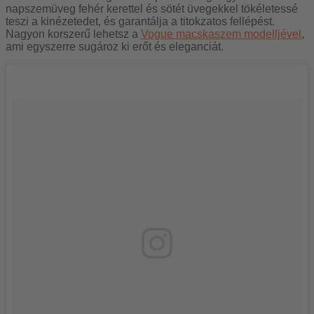
napszemüveg fehér kerettel és sötét üvegekkel tökéletessé
teszi a kinézetedet, és garantálja a titokzatos fellépést.
Nagyon korszerű lehetsz a
Vogue macskaszem modelljével
,
ami egyszerre sugároz ki erőt és eleganciát.