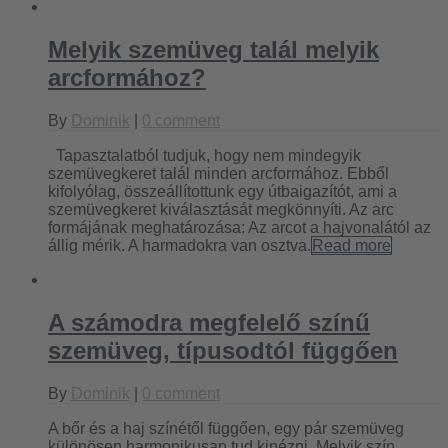
Melyik szemüveg talál melyik
arcformához?
By
Dominik
|
0 comment
Tapasztalatból tudjuk, hogy nem mindegyik
szemüvegkeret talál minden arcformához. Ebből
kifolyólag, összeállítottunk egy útbaigazítót, ami a
szemüvegkeret kiválasztását megkönnyíti. Az arc
formájának meghatározása: Az arcot a hajvonalától az
állig mérik. A harmadokra van osztva.
Read more
A számodra megfelelő színű
szemüveg, típusodtól függően
By
Dominik
|
0 comment
A bőr és a haj színétől függően, egy pár szemüveg
különösen harmonikusan tud kinézni. Melyik szín