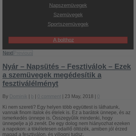
Napszemüvegek
Szemüvegek
Sportszemüvegek
A bolthoz
Next
Previous
Nyár – Napsütés – Fesztiválok – Ezek
a szemüvegek megédesítik a
fesztiválélményt
By
Dominik
|
b
|
0 comment
| 23 May, 2018 |
0
Ki nem szereti? Egy helyen több együttest is láthatunk,
vannak finom italok és ételek is. Ez a barátok ünnepe, és az
ismerkedés ünnepe is. Összegyűlik mindenki, hogy
ünnepelje a jó zenét. De egy dolog nem hiányozhat ezeken
a napokon: a tökéletesen odaillő öltözék, amiben jól érzed
magad a fesztiválon, és villogni tudsz.