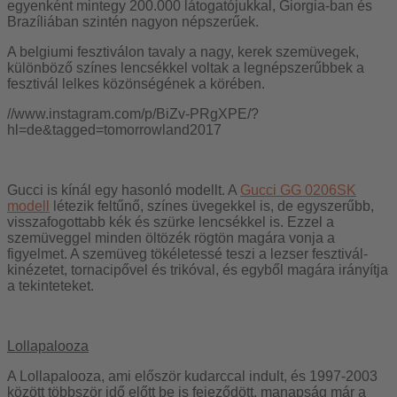
egyenként mintegy 200.000 látogatójukkal, Giorgia-ban és
Brazíliában szintén nagyon népszerűek.
A belgiumi fesztiválon tavaly a nagy, kerek szemüvegek,
különböző színes lencsékkel voltak a legnépszerűbbek a
fesztivál lelkes közönségének a körében.
//www.instagram.com/p/BiZv-PRgXPE/?
hl=de&tagged=tomorrowland2017
Gucci is kínál egy hasonló modellt. A
Gucci GG 0206SK
modell
létezik feltűnő, színes üvegekkel is, de egyszerűbb,
visszafogottabb kék és szürke lencsékkel is. Ezzel a
szemüveggel minden öltözék rögtön magára vonja a
figyelmet. A szemüveg tökéletessé teszi a lezser fesztivál-
kinézetet, tornacipővel és trikóval, és egyből magára irányítja
a tekinteteket.
Lollapalooza
A Lollapalooza, ami először kudarccal indult, és 1997-2003
között többször idő előtt be is fejeződött, manapság már a