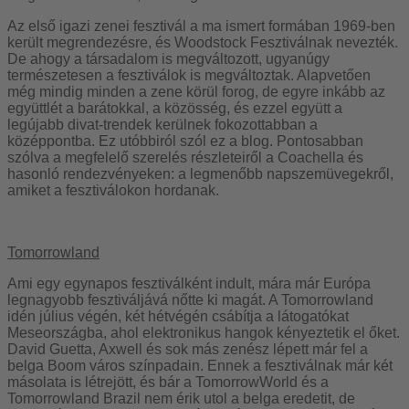
Az első igazi zenei fesztivál a ma ismert formában 1969-ben
került megrendezésre, és Woodstock Fesztiválnak nevezték.
De ahogy a társadalom is megváltozott, ugyanúgy
természetesen a fesztiválok is megváltoztak. Alapvetően
még mindig minden a zene körül forog, de egyre inkább az
együttlét a barátokkal, a közösség, és ezzel együtt a
legújabb divat-trendek kerülnek fokozottabban a
középpontba. Ez utóbbiról szól ez a blog. Pontosabban
szólva a megfelelő szerelés részleteiről a Coachella és
hasonló rendezvényeken: a legmenőbb napszemüvegekről,
amiket a fesztiválokon hordanak.
Tomorrowland
Ami egy egynapos fesztiválként indult, mára már Európa
legnagyobb fesztiváljává nőtte ki magát. A Tomorrowland
idén július végén, két hétvégén csábítja a látogatókat
Meseországba, ahol elektronikus hangok kényeztetik el őket.
David Guetta, Axwell és sok más zenész lépett már fel a
belga Boom város színpadain. Ennek a fesztiválnak már két
másolata is létrejött, és bár a TomorrowWorld és a
Tomorrowland Brazil nem érik utol a belga eredetit, de