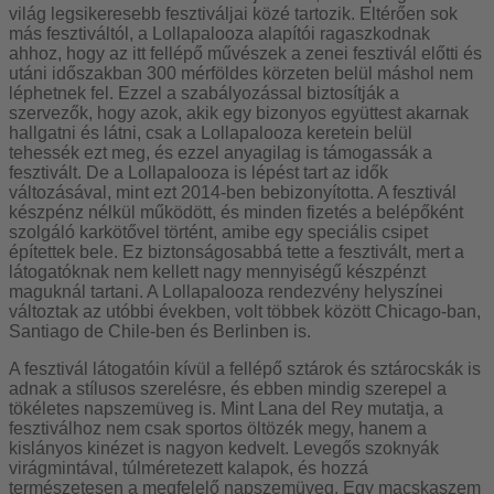
világ legsikeresebb fesztiváljai közé tartozik. Eltérően sok
más fesztiváltól, a Lollapalooza alapítói ragaszkodnak
ahhoz, hogy az itt fellépő művészek a zenei fesztivál előtti és
utáni időszakban 300 mérföldes körzeten belül máshol nem
léphetnek fel. Ezzel a szabályozással biztosítják a
szervezők, hogy azok, akik egy bizonyos együttest akarnak
hallgatni és látni, csak a Lollapalooza keretein belül
tehessék ezt meg, és ezzel anyagilag is támogassák a
fesztivált. De a Lollapalooza is lépést tart az idők
változásával, mint ezt 2014-ben bebizonyította. A fesztivál
készpénz nélkül működött, és minden fizetés a belépőként
szolgáló karkötővel történt, amibe egy speciális csipet
építettek bele. Ez biztonságosabbá tette a fesztivált, mert a
látogatóknak nem kellett nagy mennyiségű készpénzt
maguknál tartani. A Lollapalooza rendezvény helyszínei
változtak az utóbbi években, volt többek között Chicago-ban,
Santiago de Chile-ben és Berlinben is.
A fesztivál látogatóin kívül a fellépő sztárok és sztárocskák is
adnak a stílusos szerelésre, és ebben mindig szerepel a
tökéletes napszemüveg is. Mint Lana del Rey mutatja, a
fesztiválhoz nem csak sportos öltözék megy, hanem a
kislányos kinézet is nagyon kedvelt. Levegős szoknyák
virágmintával, túlméretezett kalapok, és hozzá
természetesen a megfelelő napszemüveg. Egy macskaszem