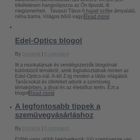
tökéletesen hangsúlyozza az Ön típusát, itt
megismerheti. Tavaszi Típus A hajad szőke árnyalatú,
néha barna. Világos bőrű vagy,
Read more
Edel-Optics blogol
By
Dominik
|
0 comment
Itt a munkatársak és vendégszerzők blogolnak
különböző témákról, amik foglalkoztatnak minket az
Edel-Optics-nál. A-tól Z-ig minden a látás világából.
Tanácsokat és ötleteket adunk a szemüveg
témakörben, a divat és az életstílus terén. Ezt a
blogot
Read more
A legfontosabb tippek a
szemüvegvásárláshoz
By
Dominik
|
0 comment
Előbb vagy utóbb bekövetkezik: (új) szemüvegre van