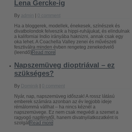
Lena Gercke-ig
By
admin
|
0 comment
Ha a bloggerek, modellek, énekesek, színészek és
divatbolondok felveszik a hippi-ruhájukat, és elindulnak
a kaliforniai Indio irányába haknizni, annak csak egy
oka lehet. A Coachella Valley zenei és művészeti
fesztiválra minden évben rengeteg zenekedvelő
(leendő)
Read more
Napszemüveg dioptriával – ez
szükséges?
By
Dominik
|
0 comment
Nyár, nap, napszemüveg időszak! A rossz látású
emberek számára azonban az év legjobb ideje
rémálommá vállhat – ha nincs kéznél a
napszemüvege. Ez nem csak megvédi a szemet a
ragyogó napfénytől, hanem divatnyilatkozatként is
szolgál
Read more