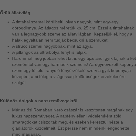
Őrült állatvilág
A tintahal szemei körülbelül olyan nagyok, mint egy-egy
görögdinnye. Az átlagos méretük kb. 25 cm. Ezzel a tintahalnak
van a legnagyobb szeme az állatvilágban. Képzeljük el, hogy a
halak egyáltalán nem tudják becsukni a szemüket.
A strucc szemei nagyobbak, mint az agya.
A pillangók az ultraibolya fényt is látják.
Hárommal még jobban lehet látni: egy újzélandi gyík fajnak a két
szemén túl van egy harmadik szeme is! Az úgynevezett koponya
szem egy fölfelé irányuló fényérzékelő szerv a gyík koponyája
közepén, ami főleg a világosság-különbségek érzékelésére
szolgál.
Különös dolgok a napszemüvegekről
Már az ősi Rómában Néró császár is készíttetett magának egy
luxus napszemüveget. A napfény elleni védelemként zöld
smaragdokat csiszoltak meg, és ezeken keresztül nézte a
gladiátorok küzdelmeit. Ezt persze nem mindenki engedhette
meg magának.