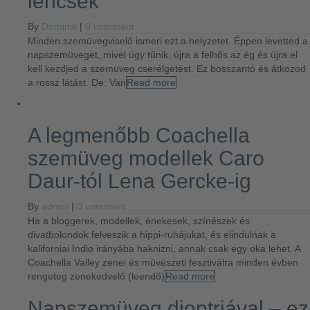
lencsék
By
Dominik
|
0 comment
Minden szemüvegviselő ismeri ezt a helyzetet. Éppen levetted a
napszemüveget, mivel úgy tűnik, újra a felhős az ég és újra el
kell kezdjed a szemüveg cserélgetést. Ez bosszantó és átkozod
a rossz látást. De: Van
Read more
A legmenőbb Coachella
szemüveg modellek Caro
Daur-tól Lena Gercke-ig
By
admin
|
0 comment
Ha a bloggerek, modellek, énekesek, színészek és
divatbolondok felveszik a hippi-ruhájukat, és elindulnak a
kaliforniai Indio irányába haknizni, annak csak egy oka lehet. A
Coachella Valley zenei és művészeti fesztiválra minden évben
rengeteg zenekedvelő (leendő)
Read more
Napszemüveg dioptriával – ez