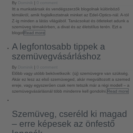
By
Dominik
|
0 comment
Itt a munkatársak és vendégszerzők blogolnak különböző
témákról, amik foglalkoztatnak minket az Edel-Optics-nál. A-tól
Z-ig minden a látás világából. Tanácsokat és ötleteket adunk a
szemüveg témakörben, a divat és az életstílus terén. Ezt a
blogot
Read more
A legfontosabb tippek a
szemüvegvásárláshoz
By
Dominik
|
0 comment
Előbb vagy utóbb bekövetkezik: (új) szemüvegre van szükség.
Akár ez lesz az első szemüveged, akár megváltozott a szemed
ereje, vagy egyszerűen csak nem tetszik már a régi modell – a
szemüvegvásárlásnál több mindenre kell gondolni.
Read more
Szemüveg, cseréld ki magad
– erre képesek az önfestő