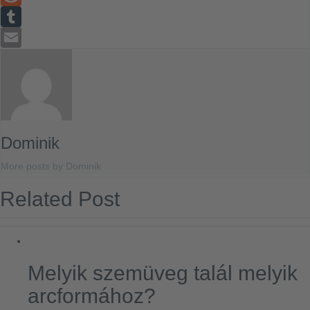
Reddit
Tumblr
Email
Dominik
More posts by Dominik
Related Post
Melyik szemüveg talál melyik
arcformához?