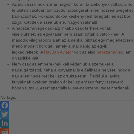
Az inuit eszkimók is már nagyon korán találékonyak voltak: a hó
felületén vakítóan tükröződő napsugarak ellen hószemüvegeket
barkácsoltak. Fókacsontokba keskeny rést faragtak, és ezt bőr
szíjjal kötötték a szemük elé. Nagyon rafinált!
A napszemüvegek sokáig inkább csak terhére voltak
viselőjüknek, és egyáltalán nem számítottak divatcikknek. A
második világháború alatt az amerikai pilóták egy meglehetősen
menő modellt hordtak, amely a mai napig az egyik
legkedveltebb. A
RayBan Aviator
volt az első
napszemüveg
, ami
divatcikké vált.
Nem csak az embereknek kell védeniük a szemüket a
napsugárzástól, néha a kutyáknál is előállhat a helyzet, hogy a
nap elleni védelmet kell az orrukra tenni. Például a lavina
kutyáknak gyakran órákon át kell az erősen fényvisszaverő
hóban futniuk, ezért speciális kutya-napszemüveget hordanak.
No tags.
Facebook
Twitter
LinkedIn