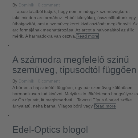
By
Dominik
|
0 comment
Tapasztalatból tudjuk, hogy nem mindegyik szemüvegkeret
talál minden arcformához. Ebből kifolyólag, összeállítottunk egy
útbaigazítót, ami a szemüvegkeret kiválasztását megkönnyíti. Az
arc formájának meghatározása: Az arcot a hajvonalától az állig
mérik. A harmadokra van osztva.
Read more
A számodra megfelelő színű
szemüveg, típusodtól függően
By
Dominik
|
0 comment
A bőr és a haj színétől függően, egy pár szemüveg különösen
harmonikusan tud kinézni. Melyik szín tökéletesen hangsúlyozza
az Ön típusát, itt megismerheti. Tavaszi Típus A hajad szőke
árnyalatú, néha barna. Világos bőrű vagy,
Read more
Edel-Optics blogol