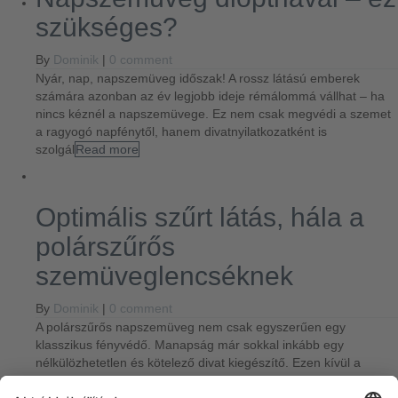
szükséges?
By
Dominik
|
0 comment
Nyár, nap, napszemüveg időszak! A rossz látású emberek
számára azonban az év legjobb ideje rémálommá vállhat – ha
nincs kéznél a napszemüvege. Ez nem csak megvédi a szemet
a ragyogó napfénytől, hanem divatnyilatkozatként is
szolgál
Read more
Optimális szűrt látás, hála a
polárszűrős
szemüveglencséknek
By
Dominik
|
0 comment
A polárszűrős napszemüveg nem csak egyszerűen egy
klasszikus fényvédő. Manapság már sokkal inkább egy
nélkülözhetetlen és kötelező divat kiegészítő. Ezen kívül a
polárszűrős napszemüveg nem csak stílusos, hanem