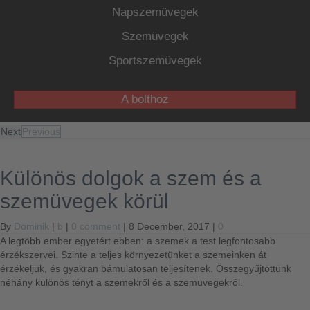
Napszemüvegek
Szemüvegek
Sportszemüvegek
A bolthoz
Next
Previous
Különös dolgok a szem és a
szemüvegek körül
By
Dominik
|
b
|
0 comment
| 8 December, 2017 |
0
A legtöbb ember egyetért ebben: a szemek a test legfontosabb
érzékszervei. Szinte a teljes környezetünket a szemeinken át
érzékeljük, és gyakran bámulatosan teljesítenek. Összegyűjtöttünk
néhány különös tényt a szemekről és a szemüvegekről.