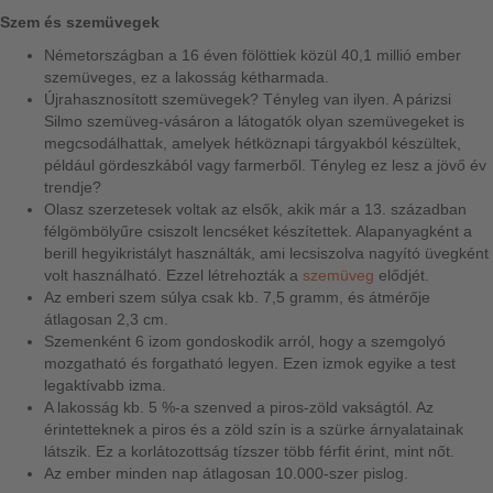
Szem és szemüvegek
Németországban a 16 éven fölöttiek közül 40,1 millió ember
szemüveges, ez a lakosság kétharmada.
Újrahasznosított szemüvegek? Tényleg van ilyen. A párizsi
Silmo szemüveg-vásáron a látogatók olyan szemüvegeket is
megcsodálhattak, amelyek hétköznapi tárgyakból készültek,
például gördeszkából vagy farmerből. Tényleg ez lesz a jövő év
trendje?
Olasz szerzetesek voltak az elsők, akik már a 13. században
félgömbölyűre csiszolt lencséket készítettek. Alapanyagként a
berill hegyikristályt használták, ami lecsiszolva nagyító üvegként
volt használható. Ezzel létrehozták a
szemüveg
elődjét.
Az emberi szem súlya csak kb. 7,5 gramm, és átmérője
átlagosan 2,3 cm.
Szemenként 6 izom gondoskodik arról, hogy a szemgolyó
mozgatható és forgatható legyen. Ezen izmok egyike a test
legaktívabb izma.
A lakosság kb. 5 %-a szenved a piros-zöld vakságtól. Az
érintetteknek a piros és a zöld szín is a szürke árnyalatainak
látszik. Ez a korlátozottság tízszer több férfit érint, mint nőt.
Az ember minden nap átlagosan 10.000-szer pislog.