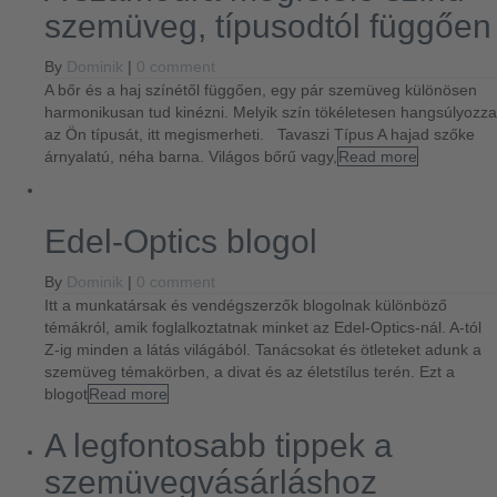
szemüveg, típusodtól függően
By
Dominik
|
0 comment
A bőr és a haj színétől függően, egy pár szemüveg különösen
harmonikusan tud kinézni. Melyik szín tökéletesen hangsúlyozza
az Ön típusát, itt megismerheti. Tavaszi Típus A hajad szőke
árnyalatú, néha barna. Világos bőrű vagy,
Read more
Edel-Optics blogol
By
Dominik
|
0 comment
Itt a munkatársak és vendégszerzők blogolnak különböző
témákról, amik foglalkoztatnak minket az Edel-Optics-nál. A-tól
Z-ig minden a látás világából. Tanácsokat és ötleteket adunk a
szemüveg témakörben, a divat és az életstílus terén. Ezt a
blogot
Read more
A legfontosabb tippek a
szemüvegvásárláshoz