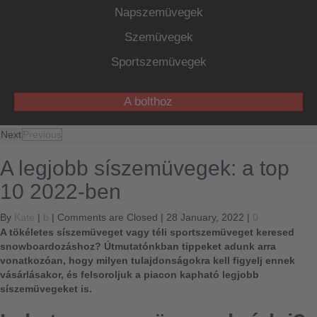
Napszemüvegek
Szemüvegek
Sportszemüvegek
A bolthoz
Next
Previous
A legjobb síszemüvegek: a top
10 2022-ben
By
Kate
|
b
|
Comments are Closed
| 28 January, 2022 |
0
A tökéletes síszemüveget vagy téli sportszemüveget keresed
snowboardozáshoz? Útmutatónkban tippeket adunk arra
vonatkozóan, hogy milyen tulajdonságokra kell figyelj ennek
vásárlásakor, és felsoroljuk a piacon kapható legjobb
síszemüvegeket is.