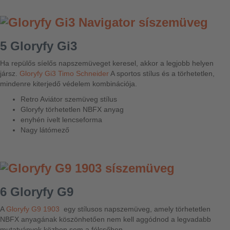
5 Gloryfy Gi3
Ha repülős síelős napszemüveget keresel, akkor a legjobb helyen
jársz.
Gloryfy Gi3 Timo Schneider
A sportos stílus és a törhetetlen,
mindenre kiterjedő védelem kombinációja.
Retro Aviátor szemüveg stílus
Gloryfy törhetetlen NBFX anyag
enyhén ívelt lencseforma
Nagy látómező
6 Gloryfy G9
A
Gloryfy G9 1903
egy stílusos napszemüveg, amely törhetetlen
NBFX anyagának köszönhetően nem kell aggódnod a legvadabb
mutatványok közben sem a félcsőben.