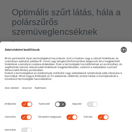
Optimális szűrt látás, hála a
polárszűrős
szemüveglencséknek
By
Dominik
|
0 comment
A polárszűrős napszemüveg nem csak egyszerűen egy
klasszikus fényvédő. Manapság már sokkal inkább egy
nélkülözhetetlen és kötelező divat kiegészítő. Ezen kívül a
polárszűrős napszemüveg nem csak stílusos, hanem
funkcionális is. De a helyes napszemüveg kiválasztásánál
Read
more
Next
Previous
Search
Recent Posts