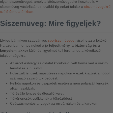
olyan síszemüveget, amely a látószemüvegedre illeszkedik. A
síszemüveg vásárlásához további
tippeket
találsz a
síszemüvegekről
szóló
útmutatónkban
.
Síszemüveg: Mire figyeljek?
Elvileg bármilyen szabványos
sportszemüveget
viselhetsz a lejtőkön.
Ha azonban fontos neked a jó
teljesítmény, a biztonság és a
kényelem, akkor
különös figyelmet kell fordítanod a következő
tulajdonságokra:
Az arcot és/vagy az oldalát körülölelő ívelt forma véd a vakító
fénytől és a huzattól.
Polarizált lencsék napsütéses napokon – ezek kiszűrik a hóból
származó zavaró tükröződést.
Felhős napokon és csapadék esetén a nem polarizált lencsék
alkalmasabbak.
Törésálló lencse és ütésálló keret
Tükörlencsék csökkentik a tükröződést
Csúszásmentes anyagok az orrpárnákon és a karokon