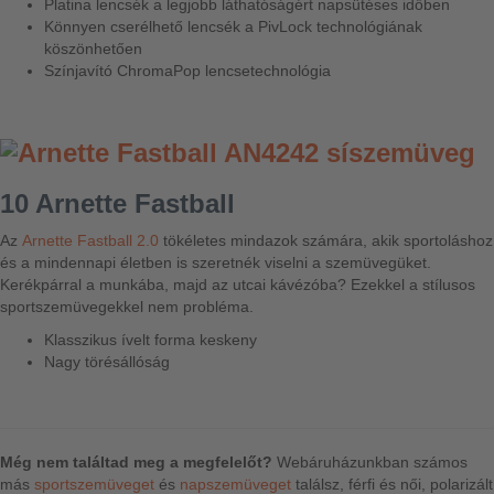
Platina lencsék a legjobb láthatóságért napsütéses időben
Könnyen cserélhető lencsék a PivLock technológiának
köszönhetően
Színjavító ChromaPop lencsetechnológia
10 Arnette Fastball
Az
Arnette Fastball 2.0
tökéletes mindazok számára, akik sportoláshoz
és a mindennapi életben is szeretnék viselni a szemüvegüket.
Kerékpárral a munkába, majd az utcai kávézóba? Ezekkel a stílusos
sportszemüvegekkel nem probléma.
Klasszikus ívelt forma keskeny
Nagy törésállóság
Még nem találtad meg a megfelelőt?
Webáruházunkban számos
más
sportszemüveget
és
napszemüveget
találsz, férfi és női, polarizált