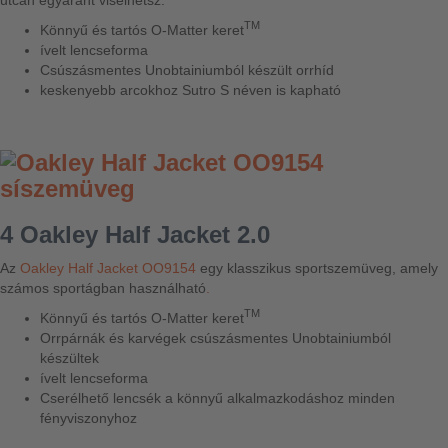
TM
Könnyű és tartós O-Matter keret
ívelt lencseforma
Csúszásmentes Unobtainiumból készült orrhíd
keskenyebb arcokhoz Sutro S néven is kapható
4 Oakley Half Jacket 2.0
Az
Oakley Half Jacket OO9154
egy klasszikus sportszemüveg, amely
számos sportágban használható
.
TM
Könnyű és tartós O-Matter keret
Orrpárnák és karvégek csúszásmentes Unobtainiumból
készültek
ívelt lencseforma
Cserélhető lencsék a könnyű alkalmazkodáshoz minden
fényviszonyhoz