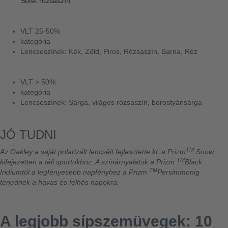
Sötét rózsaszín
VLT 25-50%
kategória
Lencseszínek: Kék, Zöld, Piros, Rózsaszín, Barna, Réz
VLT > 50%
kategória
Lencseszínek: Sárga, világos rózsaszín, borostyánsárga
JÓ TUDNI
TM
Az Oakley a saját polarizált lencséit fejlesztette ki, a Prizm
Snow,
TM
kifejezetten a téli sportokhoz. A színárnyalatok a Prizm
Black
TM
Iridiumtól a legfényesebb napfényhez a Prizm
Persimmonig
terjednek a havas és felhős napokra.
A legjobb sípszemüvegek: 10