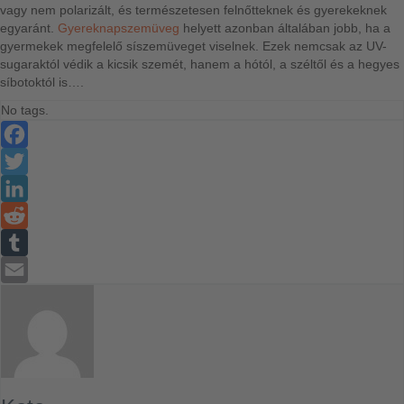
vagy nem polarizált, és természetesen felnőtteknek és gyerekeknek
egyaránt.
Gyereknapszemüveg
helyett azonban általában jobb, ha a
gyermekek megfelelő síszemüveget viselnek. Ezek nemcsak az UV-
sugaraktól védik a kicsik szemét, hanem a hótól, a széltől és a hegyes
síbotoktól is….
No tags.
Facebook
Twitter
LinkedIn
Reddit
Tumblr
Email