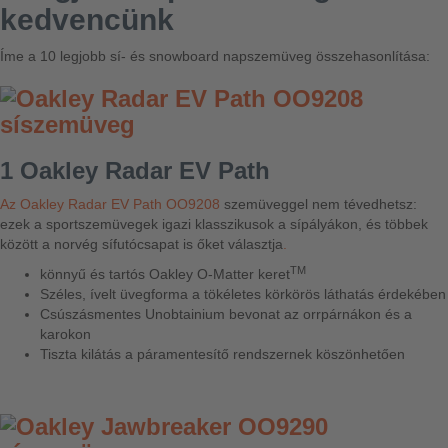
kedvencünk
Íme a 10 legjobb sí- és snowboard napszemüveg összehasonlítása:
1 Oakley Radar EV Path
Az Oakley Radar EV Path OO9208
szemüveggel nem tévedhetsz:
ezek a sportszemüvegek igazi klasszikusok a sípályákon, és többek
között a norvég sífutócsapat is őket választja
.
TM
könnyű és tartós Oakley O-Matter keret
Széles, ívelt üvegforma a tökéletes körkörös láthatás érdekében
Csúszásmentes Unobtainium bevonat az orrpárnákon és a
karokon
Tiszta kilátás a páramentesítő rendszernek köszönhetően