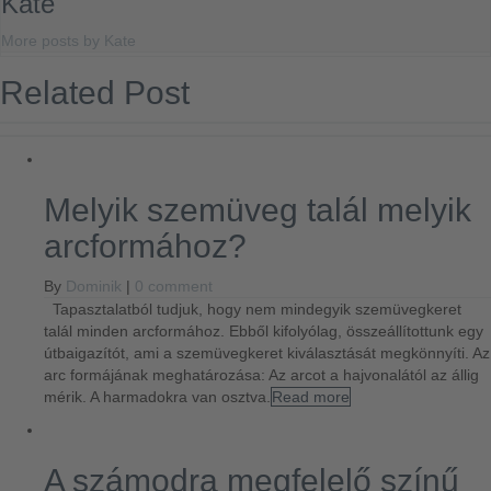
Kate
More posts by Kate
Related Post
Melyik szemüveg talál melyik
arcformához?
By
Dominik
|
0 comment
Tapasztalatból tudjuk, hogy nem mindegyik szemüvegkeret
talál minden arcformához. Ebből kifolyólag, összeállítottunk egy
útbaigazítót, ami a szemüvegkeret kiválasztását megkönnyíti. Az
arc formájának meghatározása: Az arcot a hajvonalától az állig
mérik. A harmadokra van osztva.
Read more
A számodra megfelelő színű