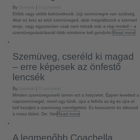
By
Dominik
|
0 comment
Előbb vagy utóbb bekövetkezik: (új) szemüvegre van szükség.
Akár ez lesz az első szemüveged, akár megváltozott a szemed
ereje, vagy egyszerűen csak nem tetszik már a régi modell – a
szemüvegvásárlásnál több mindenre kell gondolni.
Read more
Szemüveg, cseréld ki magad
– erre képesek az önfestő
lencsék
By
Dominik
|
0 comment
Minden szemüvegviselő ismeri ezt a helyzetet. Éppen levetted a
napszemüveget, mivel úgy tűnik, újra a felhős az ég és újra el
kell kezdjed a szemüveg cserélgetést. Ez bosszantó és átkozod
a rossz látást. De: Van
Read more
A legmenőbb Coachella