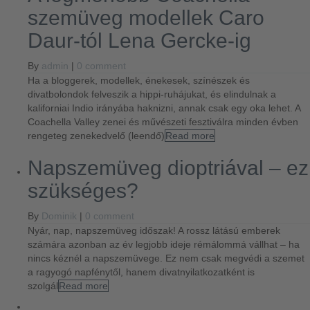
szemüveg modellek Caro
Daur-tól Lena Gercke-ig
By
admin
|
0 comment
Ha a bloggerek, modellek, énekesek, színészek és
divatbolondok felveszik a hippi-ruhájukat, és elindulnak a
kaliforniai Indio irányába haknizni, annak csak egy oka lehet. A
Coachella Valley zenei és művészeti fesztiválra minden évben
rengeteg zenekedvelő (leendő)
Read more
Napszemüveg dioptriával – ez
szükséges?
By
Dominik
|
0 comment
Nyár, nap, napszemüveg időszak! A rossz látású emberek
számára azonban az év legjobb ideje rémálommá vállhat – ha
nincs kéznél a napszemüvege. Ez nem csak megvédi a szemet
a ragyogó napfénytől, hanem divatnyilatkozatként is
szolgál
Read more