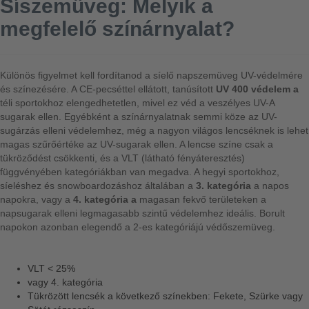
Síszemüveg: Melyik a
megfelelő színárnyalat?
Különös figyelmet kell fordítanod a síelő napszemüveg UV-védelmére
és színezésére. A CE-pecséttel ellátott, tanúsított
UV 400 védelem a
téli sportokhoz elengedhetetlen, mivel ez véd a veszélyes UV-A
sugarak ellen. Egyébként a színárnyalatnak semmi köze az UV-
sugárzás elleni védelemhez, még a nagyon világos lencséknek is lehet
magas szűrőértéke az UV-sugarak ellen. A lencse színe csak a
tükröződést csökkenti, és a VLT (látható fényáteresztés)
függvényében kategóriákban van megadva. A hegyi sportokhoz,
síeléshez és snowboardozáshoz általában a
3. kategória
a napos
napokra, vagy a
4. kategória a
magasan fekvő területeken a
napsugarak elleni legmagasabb szintű védelemhez ideális. Borult
napokon azonban elegendő a 2-es kategóriájú védőszemüveg.
VLT < 25%
vagy 4. kategória
Tükrözött lencsék a következő színekben: Fekete, Szürke vagy