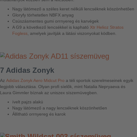
Nagy látómező a széles keret nélküli lencséknek köszönhetően
Gloryfy törhetetlen NBFX anyag
Csúszásmentes gumi orrnyereg és karvégek
A G9 a következő lencsékkel is kapható
Xtr Helioz Stratos
Fogless
, amelyek javítják a látási viszonyokat ködben.
7 Adidas Zonyk
Az
Adidas Zonyk Aero Midcut Pro
a téli sportok szerelmeseinek egyik
legjobb választása. Olyan profi síelők, mint Natalia Nepryaeva és
Laura Gimmler bíznak az uniszex síszemüvegben.
ívelt pajzs alakú
Nagy látómező a nagy lencséknek köszönhetően
Állítható orrnyereg és karok