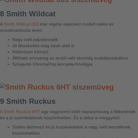
8 Smith Wildcat
A
Smith Wildcat 003
már régóta népszerű modell síelés és
snowboardozás terén.
Nagy ívelt pajzslencsék
Jó illeszkedés még sisak alatt is
Különösen könnyű
Állítható orrnyereg az arctól való távolság szabályozásához
Színjavító ChromaPop lencsetechnológia
9 Smith Ruckus
A Smith Ruckus 6HT
egy nagyszerű síelő napszemüveg a félkeretnek
és a jó szemfedésnek köszönhetően. És a stílus is meggyőző.
Széles látómező és jó huzatvédelem a nagy ívelt lencséknek
köszönhetően