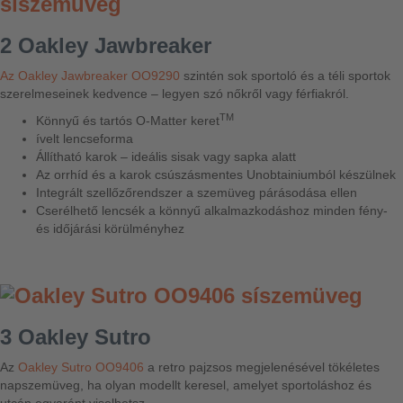
2 Oakley Jawbreaker
Az Oakley Jawbreaker OO9290
szintén sok sportoló és a téli sportok
szerelmeseinek kedvence – legyen szó nőkről vagy férfiakról.
TM
Könnyű és tartós O-Matter keret
ívelt lencseforma
Állítható karok – ideális sisak vagy sapka alatt
Az orrhíd és a karok csúszásmentes Unobtainiumból készülnek
Integrált szellőzőrendszer a szemüveg párásodása ellen
Cserélhető lencsék a könnyű alkalmazkodáshoz minden fény-
és időjárási körülményhez
3 Oakley Sutro
Az
Oakley Sutro OO9406
a retro pajzsos megjelenésével tökéletes
napszemüveg, ha olyan modellt keresel, amelyet sportoláshoz és
utcán egyaránt viselhetsz.