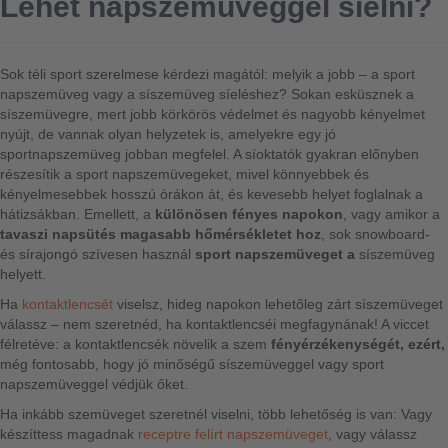
Lehet napszemüveggel síelni?
Sok téli sport szerelmese kérdezi magától: melyik a jobb – a sport
napszemüveg vagy a síszemüveg síeléshez? Sokan esküsznek a
síszemüvegre, mert jobb körkörös védelmet és nagyobb kényelmet
nyújt, de vannak olyan helyzetek is, amelyekre egy jó
sportnapszemüveg jobban megfelel. A síoktatók gyakran előnyben
részesítik a sport napszemüvegeket, mivel könnyebbek és
kényelmesebbek hosszú órákon át, és kevesebb helyet foglalnak a
hátizsákban. Emellett, a
különösen fényes napokon
, vagy amikor a
tavaszi napsütés magasabb hőmérsékletet hoz
, sok snowboard-
és sírajongó szívesen használ
sport napszemüveget a
síszemüveg
helyett.
Ha
kontaktlencsét
viselsz, hideg napokon lehetőleg zárt síszemüveget
válassz – nem szeretnéd, ha kontaktlencséi megfagynának! A viccet
félretéve: a kontaktlencsék növelik a szem
fényérzékenységét, ezért,
még fontosabb, hogy jó minőségű síszemüveggel vagy sport
napszemüveggel védjük őket.
Ha inkább szemüveget szeretnél viselni, több lehetőség is van: Vagy
készíttess magadnak
receptre felírt napszemüveget
, vagy válassz