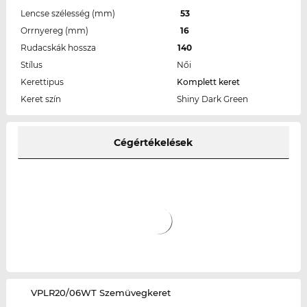
Lencse szélesség (mm)
53
Orrnyereg (mm)
16
Rudacskák hossza
140
Stílus
Női
Kerettipus
Komplett keret
Keret szín
Shiny Dark Green
Cégértékelések
‌VPLR20/06WT Szemüvegkeret