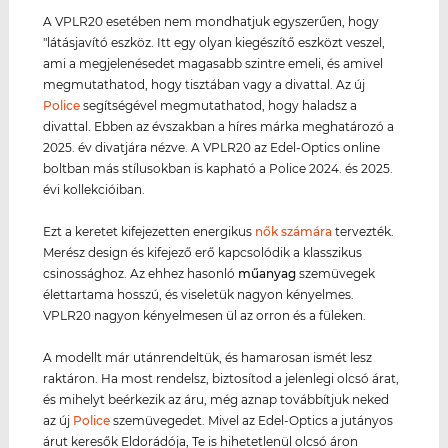
A VPLR20 esetében nem mondhatjuk egyszerűen, hogy
"látásjavító eszköz. Itt egy olyan kiegészítő eszközt veszel,
ami a megjelenésedet magasabb szintre emeli, és amivel
megmutathatod, hogy tisztában vagy a divattal. Az új
Police
segítségével megmutathatod, hogy haladsz a
divattal. Ebben az évszakban a híres márka meghatározó a
2025. év divatjára nézve. A VPLR20 az Edel-Optics online
boltban más stílusokban is kapható a Police 2024. és 2025.
évi kollekcióiban.
Ezt a keretet kifejezetten energikus
nők számára
tervezték.
Merész design és kifejező erő kapcsolódik a klasszikus
csinossághoz. Az ehhez hasonló
műanyag
szemüvegek
élettartama hosszú, és viseletük nagyon kényelmes.
VPLR20 nagyon kényelmesen ül az orron és a füleken.
A modellt már utánrendeltük, és hamarosan ismét lesz
raktáron. Ha most rendelsz, biztosítod a jelenlegi olcsó árat,
és mihelyt beérkezik az áru, még aznap továbbítjuk neked
az új
Police
szemüvegedet. Mivel az Edel-Optics a jutányos
árut keresők Eldorádója, Te is hihetetlenül olcsó áron