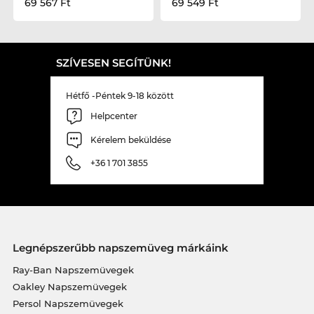
69 567 Ft
69 549 Ft
SZÍVESEN SEGÍTÜNK!
Hétfő -Péntek 9-18 között
Helpcenter
Kérelem beküldése
+36 1 701 3855
Legnépszerűbb napszemüveg márkáink
Ray-Ban Napszemüvegek
Oakley Napszemüvegek
Persol Napszemüvegek