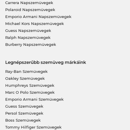
Carrera Napszemüvegek
Polaroid Napszemüvegek
Emporio Armani Napszemüvegek
Michael Kors Napszemüvegek
Guess Napszemüvegek
Ralph Napszemüvegek
Burberry Napszemüvegek
Legnépszerűbb szemüveg márkáink
Ray-Ban Szemüvegek
Oakley Szemüvegek
Humphreys Szemüvegek
Marc O Polo Szemüvegek
Emporio Armani Szemüvegek
Guess Szemüvegek
Persol Szemüvegek
Boss Szemüvegek
Tommy Hilfiger Szemüvegek