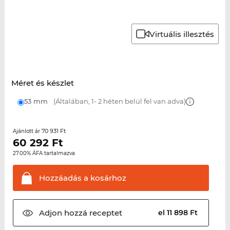
Virtuális illesztés
Méret és készlet
53 mm
(Általában, 1- 2 héten belül fel van adva)
70 931 Ft
Ajánlott ár
60 292
Ft
27.00% ÁFA tartalmazva
Hozzáadás a
kosárhoz
Adjon hozzá
receptet
el 11 898 Ft