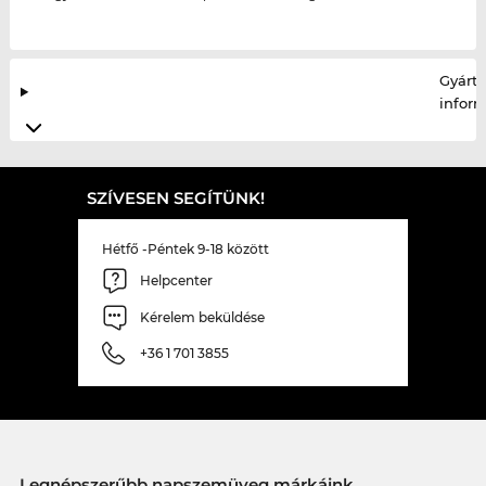
Gyártó
infor
SZÍVESEN SEGÍTÜNK!
Hétfő -Péntek 9-18 között
Helpcenter
Kérelem beküldése
+36 1 701 3855
Legnépszerűbb napszemüveg márkáink