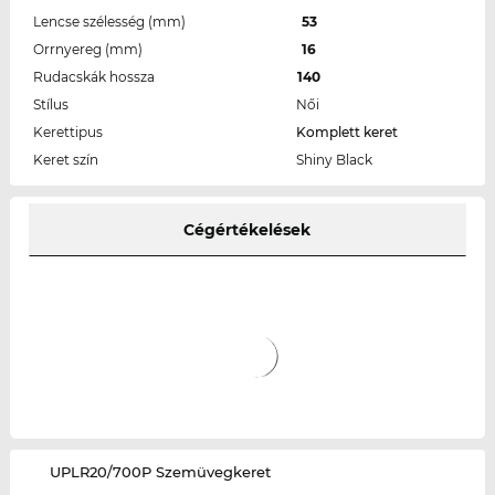
Lencse szélesség (mm)
53
Orrnyereg (mm)
16
Rudacskák hossza
140
Stílus
Női
Kerettipus
Komplett keret
Keret szín
Shiny Black
Cégértékelések
‌UPLR20/700P Szemüvegkeret