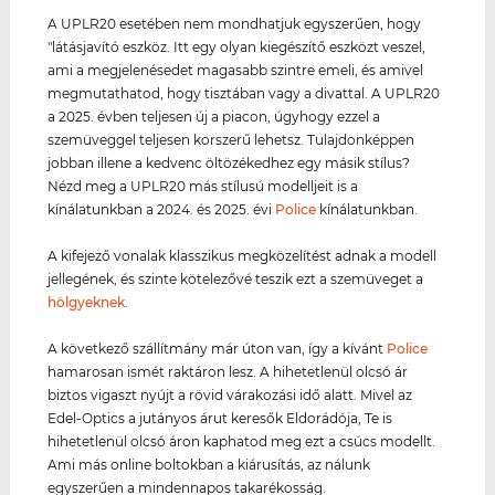
A UPLR20 esetében nem mondhatjuk egyszerűen, hogy
"látásjavító eszköz. Itt egy olyan kiegészítő eszközt veszel,
ami a megjelenésedet magasabb szintre emeli, és amivel
megmutathatod, hogy tisztában vagy a divattal. A UPLR20
a 2025. évben teljesen új a piacon, úgyhogy ezzel a
szemüveggel teljesen korszerű lehetsz. Tulajdonképpen
jobban illene a kedvenc öltözékedhez egy másik stílus?
Nézd meg a UPLR20 más stílusú modelljeit is a
kínálatunkban a 2024. és 2025. évi
Police
kínálatunkban.
A kifejező vonalak klasszikus megközelítést adnak a modell
jellegének, és szinte kötelezővé teszik ezt a szemüveget a
hölgyeknek
.
A következő szállítmány már úton van, így a kívánt
Police
hamarosan ismét raktáron lesz. A hihetetlenül olcsó ár
biztos vigaszt nyújt a rövid várakozási idő alatt. Mivel az
Edel-Optics a jutányos árut keresők Eldorádója, Te is
hihetetlenül olcsó áron kaphatod meg ezt a csúcs modellt.
Ami más online boltokban a kiárusítás, az nálunk
egyszerűen a mindennapos takarékosság.