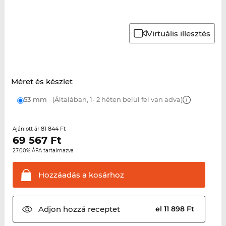
Virtuális illesztés
Méret és készlet
53 mm
(Általában, 1- 2 héten belül fel van adva)
81 844 Ft
Ajánlott ár
69 567
Ft
27.00% ÁFA tartalmazva
Hozzáadás a
kosárhoz
Adjon hozzá
receptet
el 11 898 Ft