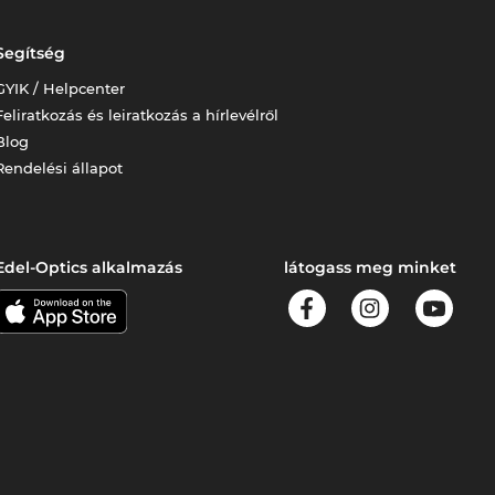
Segítség
GYIK / Helpcenter
Feliratkozás és leiratkozás a hírlevélről
Blog
Rendelési állapot
Edel-Optics alkalmazás
látogass meg minket