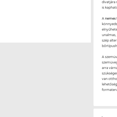
divatjára
is kapható
A
nemes 
könnyeds
elnyűhete
unalmas, 
szép alte
bőrtípush
A szemüve
szemüvege
arra várn
szükséges
van ottho
lehetőség
formaterv