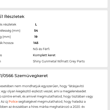
1 Részletek
s részletek
L
zélesség (mm)
54
eg (mm)
19
ák hossza
145
Női és Férfi
us
Komplett keret
n
Shiny Gunmetal W/matt Grey Parts
51/0566 Szemüvegkeret
 esetében nem mondhatjuk egyszerűen, hogy "látásjavító
tt egy olyan kiegészítő eszközt veszel, ami a megjelenésedet
szintre emeli, és amivel megmutathatod, hogy tisztában vagy
. Az új
Police
segítségével megmutathatod, hogy haladsz a
 Ebben az évszakban a híres márka meghatározó a 2020. év