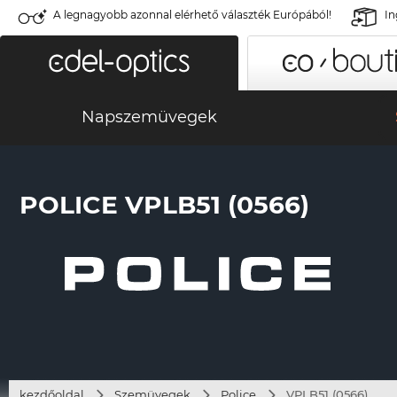
A legnagyobb azonnal elérhető választék Európából!
In
Napszemüvegek
POLICE VPLB51 (0566)
kezdőoldal
Szemüvegek
Police
VPLB51 (0566)