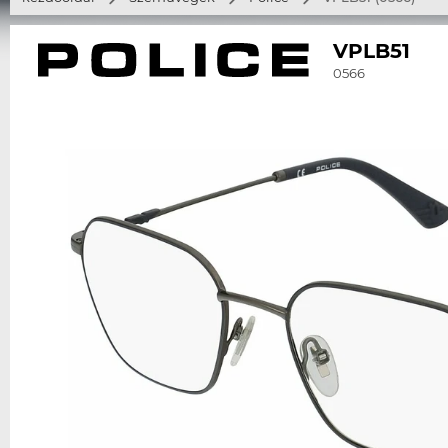
VPLB51
0566