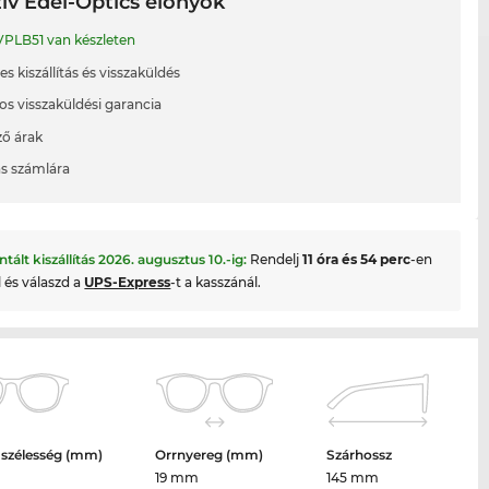
ív Edel-Optics előnyök
PLB51 van készleten
s kiszállítás és visszaküldés
os visszaküldési garancia
ő árak
ás számlára
ntált kiszállítás
2026. augusztus 10.
-ig:
Rendelj
11 óra és 54 perc
-en
l és válaszd a
UPS-Express
-t a kasszánál.
 szélesség (mm)
Orrnyereg (mm)
Szárhossz
19 mm
145 mm