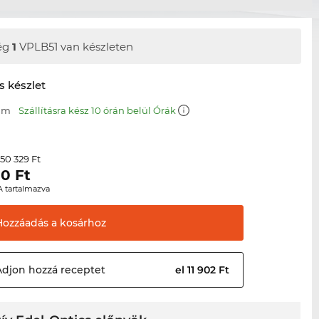
ég
1
VPLB51 van készleten
s készlet
 mm
Szállításra kész 10 órán belül Órák
50 329 Ft
r
00
Ft
A tartalmazva
Hozzáadás a
kosárhoz
Adjon hozzá
receptet
el 11 902 Ft