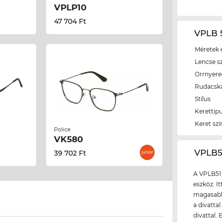
VPLP10
47 704 Ft
VPLB 5
Méretek é
Lencse s
Orrnyer
Rudacsk
Stílus
Kerettip
Keret szí
Police
VK580
‌VPLB
39 702 Ft
A VPLB51
eszköz. I
magasabb 
a divattal
divattal.