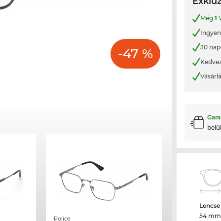
Exkluz
Még
1
V
Ingyene
30 nap
-47 %
Kedvez
Vásárl
Gara
belü
Lencse
54 mm
Police