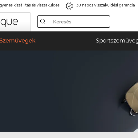
gyenes kiszállítás és visszaküldés
30 napos visszaküldési garancia
Szemüvegek
Sportszemüve