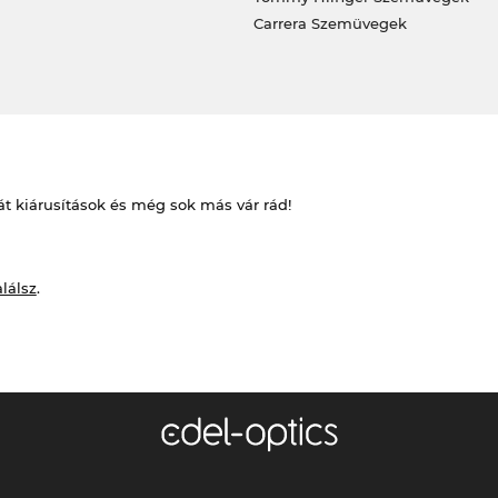
Carrera Szemüvegek
át kiárusítások és még sok más vár rád!
alálsz
.