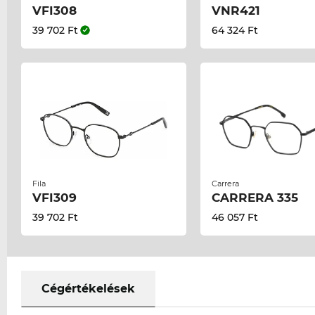
VFI308
VNR421
39 702 Ft
64 324 Ft
Fila
Carrera
VFI309
CARRERA 335
39 702 Ft
46 057 Ft
Cégértékelések