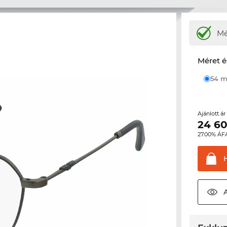
M
Méret é
54
Ajánlott á
24 6
27.00% ÁF