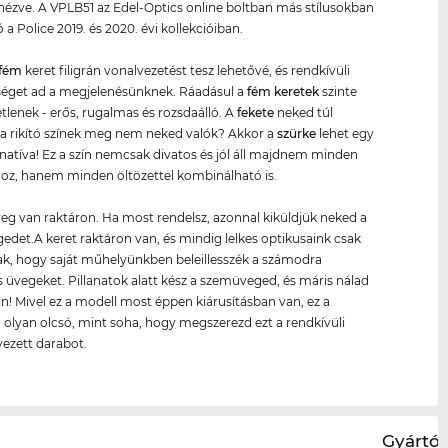
 nézve. A VPLB51 az Edel-Optics online boltban más stílusokban
 a Police 2019. és 2020. évi kollekcióiban.
fém
keret filigrán vonalvezetést tesz lehetővé, és rendkívüli
éget ad a megjelenésünknek. Ráadásul a
fém keret
ek
szinte
tlenek - erős, rugalmas és rozsdaálló. A
fekete
neked túl
a rikító színek meg nem neked valók? Akkor a
szürke
lehet egy
rnatíva! Ez a szín nemcsak divatos és jól áll majdnem minden
oz, hanem minden öltözettel kombinálható is.
g van raktáron. Ha most rendelsz, azonnal kiküldjük neked a
det.A keret raktáron van, és mindig lelkes optikusaink csak
ak, hogy saját műhelyünkben beleillesszék a számodra
 üvegeket. Pillanatok alatt kész a szemüveged, és máris nálad
n! Mivel ez a modell most éppen kiárusításban van, ez a
 olyan olcsó, mint soha, hogy megszerezd ezt a rendkívüli
ezett darabot.
Gyártói