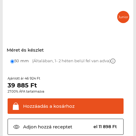
Méret és készlet
50 mm
(Általában, 1- 2 héten belül fel van adva)
46 924 Ft
Ajánlott ár
39 885
Ft
27.00% ÁFA tartalmazva
Hozzáadás a
kosárhoz
Adjon hozzá
receptet
el 11 898 Ft