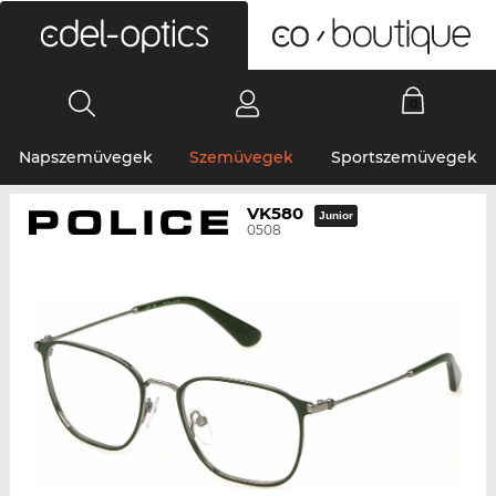
0
Napszemüvegek
Szemüvegek
Sportszemüvegek
VK580
Junior
0508