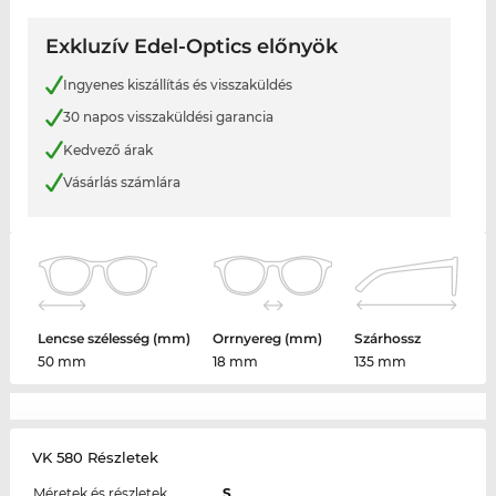
Exkluzív Edel-Optics előnyök
Ingyenes kiszállítás és visszaküldés
30 napos visszaküldési garancia
Kedvező árak
Vásárlás számlára
Lencse szélesség (mm)
Orrnyereg (mm)
Szárhossz
50 mm
18 mm
135 mm
VK 580 Részletek
Méretek és részletek
S