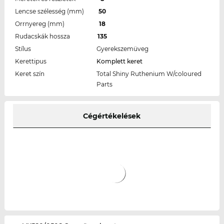
Lencse szélesség (mm)
50
Orrnyereg (mm)
18
Rudacskák hossza
135
Stílus
Gyerekszemüveg
Kerettipus
Komplett keret
Keret szín
Total Shiny Ruthenium W/coloured
Parts
Cégértékelések