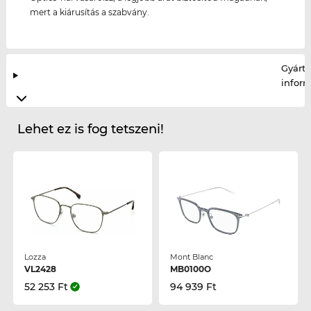
mert a kiárusítás a szabvány.
Gyártó
infor
Lehet ez is fog tetszeni!
Lozza
Mont Blanc
VL2428
MB0100O
52 253 Ft
94 939 Ft