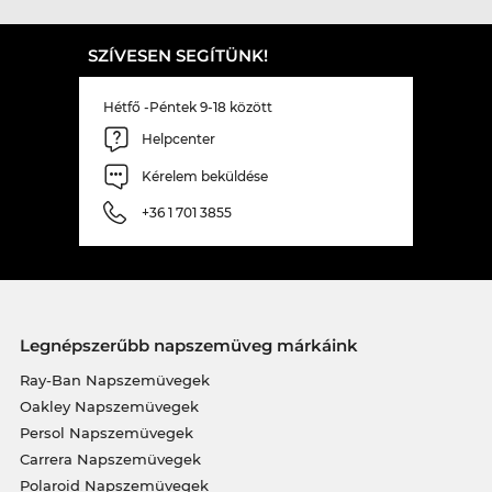
SZÍVESEN SEGÍTÜNK!
Hétfő -Péntek 9-18 között
Helpcenter
Kérelem beküldése
+36 1 701 3855
Legnépszerűbb napszemüveg márkáink
Ray-Ban Napszemüvegek
Oakley Napszemüvegek
Persol Napszemüvegek
Carrera Napszemüvegek
Polaroid Napszemüvegek