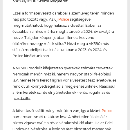
‌VK580/0508 Szemüvegkeret
Ezzel a formatervezett darabbal a szemüveg terén minden
nap jólöltözött vagy. Az új
Police
segítségével
megmutathatod, hogy haladsz a divattal. Ebben az
évszakban a híres márka meghatározó a 2024. év divatjára
nézve. Tulajdonképpen jobban illene a kedvenc
öltözékedhez egy másik stílus? Nézd meg a VK580 más
stílusú modelljeit is a kínálatunkban a 2023. és 2024. évi
Police kínálatunkban.
A VK580 modellt kifejezetten gyerekek számára tervezték.
Nemcsak menőn méz ki, hanem nagyon stabil felépítésű
is.A
nemes fém
keret filigrán vonalvezetést tesz lehetővé, és
rendkívüli könnyedséget ad a megjelenésünknek. Ráadásul
a
fém keret
ek
szinte elnyűhetetlenek - erős, rugalmas és
rozsdaálló.
A következő szállítmány már úton van, így a kívánt
Police
hamarosan ismét raktáron lesz. A hihetetlenül olcsó ár
biztos vigaszt nyújt a rövid várakozási idő alatt. Ha az Edel-
Optics-nál vásárolsz, a legjobb árat biztosítod magadnak,