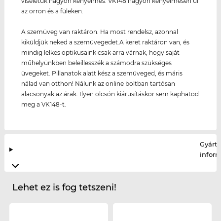
viseletük nagyon kényelmes. VK148 nagyon kényelmesen ül
az orron és a füleken.
A szemüveg van raktáron. Ha most rendelsz, azonnal
kiküldjük neked a szemüvegedet.A keret raktáron van, és
mindig lelkes optikusaink csak arra várnak, hogy saját
műhelyünkben beleillesszék a számodra szükséges
üvegeket. Pillanatok alatt kész a szemüveged, és máris
nálad van otthon! Nálunk az online boltban tartósan
alacsonyak az árak. Ilyen olcsón kiárusításkor sem kaphatod
meg a VK148-t.
Gyártó
infor
Lehet ez is fog tetszeni!