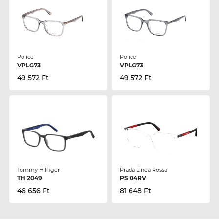
Police
Police
VPLG73
VPLG73
49 572 Ft
49 572 Ft
Tommy Hilfiger
Prada Linea Rossa
TH 2049
PS 04RV
46 656 Ft
81 648 Ft