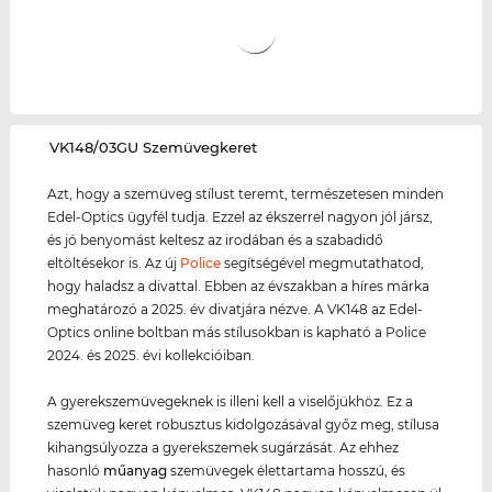
‌VK148/03GU Szemüvegkeret
Azt, hogy a szemüveg stílust teremt, természetesen minden
Edel-Optics ügyfél tudja. Ezzel az ékszerrel nagyon jól jársz,
és jó benyomást keltesz az irodában és a szabadidő
eltöltésekor is. Az új
Police
segítségével megmutathatod,
hogy haladsz a divattal. Ebben az évszakban a híres márka
meghatározó a 2025. év divatjára nézve. A VK148 az Edel-
Optics online boltban más stílusokban is kapható a Police
2024. és 2025. évi kollekcióiban.
A gyerekszemüvegeknek is illeni kell a viselőjükhöz. Ez a
szemüveg keret robusztus kidolgozásával győz meg, stílusa
kihangsúlyozza a gyerekszemek sugárzását. Az ehhez
hasonló
műanyag
szemüvegek élettartama hosszú, és