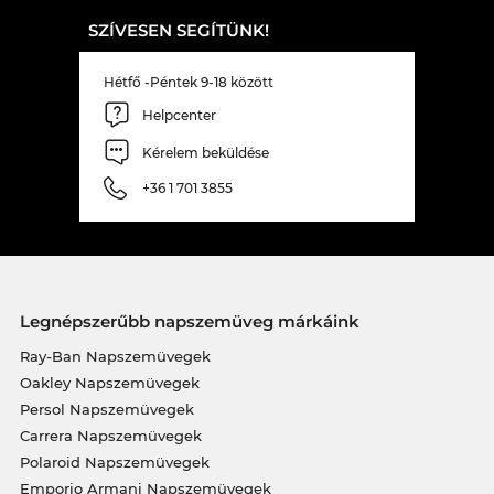
SZÍVESEN SEGÍTÜNK!
Hétfő -Péntek 9-18 között
Helpcenter
Kérelem beküldése
+36 1 701 3855
Legnépszerűbb napszemüveg márkáink
Ray-Ban Napszemüvegek
Oakley Napszemüvegek
Persol Napszemüvegek
Carrera Napszemüvegek
Polaroid Napszemüvegek
Emporio Armani Napszemüvegek