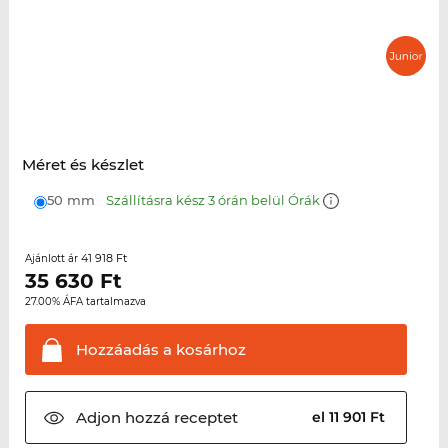
Méret és készlet
50 mm
Szállításra kész 3 órán belül Órák
41 918 Ft
Ajánlott ár
35 630
Ft
27.00% ÁFA tartalmazva
Hozzáadás a
kosárhoz
Adjon hozzá
receptet
el 11 901 Ft