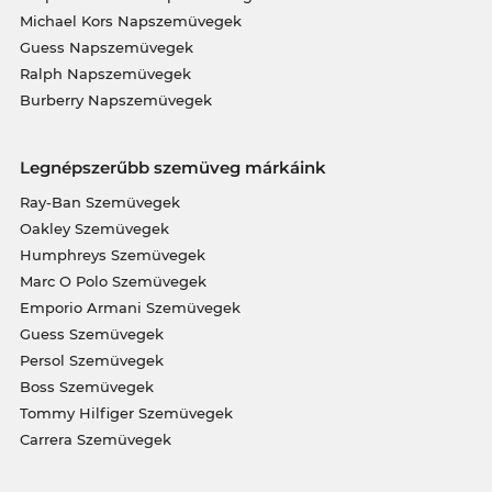
Michael Kors Napszemüvegek
Guess Napszemüvegek
Ralph Napszemüvegek
Burberry Napszemüvegek
Legnépszerűbb szemüveg márkáink
Ray-Ban Szemüvegek
Oakley Szemüvegek
Humphreys Szemüvegek
Marc O Polo Szemüvegek
Emporio Armani Szemüvegek
Guess Szemüvegek
Persol Szemüvegek
Boss Szemüvegek
Tommy Hilfiger Szemüvegek
Carrera Szemüvegek