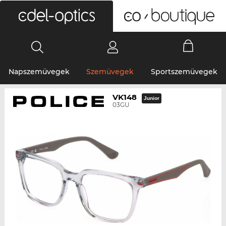
0
Napszemüvegek
Szemüvegek
Sportszemüvegek
VK148
Junior
03GU