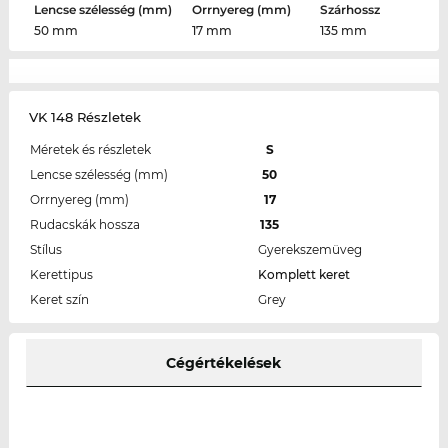
Lencse szélesség (mm)
Orrnyereg (mm)
Szárhossz
50 mm
17 mm
135 mm
VK 148 Részletek
Méretek és részletek
S
Lencse szélesség (mm)
50
Orrnyereg (mm)
17
Rudacskák hossza
135
Stílus
Gyerekszemüveg
Kerettipus
Komplett keret
Keret szín
Grey
Cégértékelések