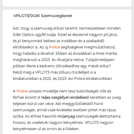
‌VPLG73/0G61 Szemüvegkeret
Azt, hogy a szemüveg stílust teremt, természetesen minden
Edel-Optics ügyfél tudja. Ezzel az ékszerrel nagyon jól jársz,
és jó benyomást keltesz az irodában és a szabadidő
eltöltésekor is. Az új
Police
segítségével megmutathatod,
hogy haladsz a divattal. Ebben az évszakban a híres márka
meghatározó a 2023. év divatjára nézve. Tulajdonképpen
jobban illene a kedvenc öltözékedhez egy másik stílus?
Nézd meg a VPLG73 más stílusú modelljeit is a
kínálatunkban a 2022. és 2023. évi Police kínálatunkban.
A
Police
uniszex modellje nem tesz különbséget nők és
férfiak között.A
teljes szegéllyel rendelkező
keretben az üveg
teljesen körül van véve. Aki meggyőződésből hord
szemüveget, annál csak kivételes esetben jöhet más típus
szóba. Az ehhez hasonló
műanyag
szemüvegek élettartama
hosszú, és viseletük nagyon kényelmes. VPLG73 nagyon
kényelmesen ül az orron és a füleken.