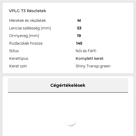
VPLG 73 Részletek
Méretek és részletek
M
Lencse szélesség (mm)
53
Orrnyereg (mm)
19
Rudacskák hossza
145
Stílus
Női és Férfi
Kerettipus
Komplett keret
Keret szín
Shiny Transp.green
Cégértékelések