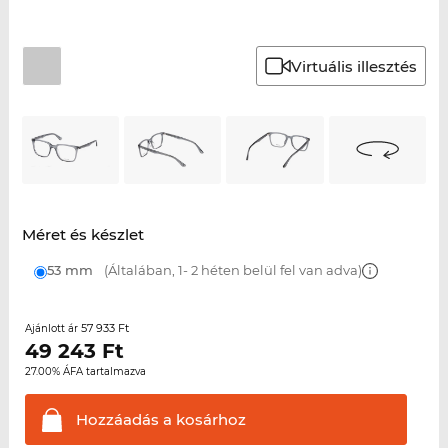
Virtuális illesztés
Méret és készlet
53 mm
(Általában, 1- 2 héten belül fel van adva)
57 933 Ft
Ajánlott ár
49 243
Ft
27.00% ÁFA tartalmazva
Hozzáadás a
kosárhoz