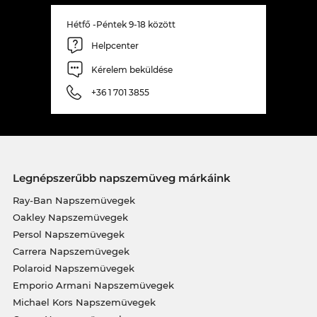
Hétfő -Péntek 9-18 között
Helpcenter
Kérelem beküldése
+36 1 701 3855
Legnépszerűbb napszemüveg márkáink
Ray-Ban Napszemüvegek
Oakley Napszemüvegek
Persol Napszemüvegek
Carrera Napszemüvegek
Polaroid Napszemüvegek
Emporio Armani Napszemüvegek
Michael Kors Napszemüvegek