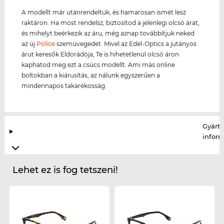
A modellt már utánrendeltük, és hamarosan ismét lesz
raktáron. Ha most rendelsz, biztosítod a jelenlegi olcsó árat,
és mihelyt beérkezik az áru, még aznap továbbítjuk neked
az új
Police
szemüvegedet. Mivel az Edel-Optics a jutányos
árut keresők Eldorádója, Te is hihetetlenül olcsó áron
kaphatod meg ezt a csúcs modellt. Ami más online
boltokban a kiárusítás, az nálunk egyszerűen a
mindennapos takarékosság.
Gyártó
infor
Lehet ez is fog tetszeni!