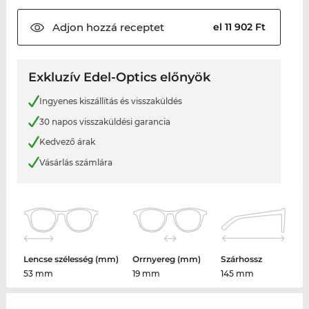
Adjon hozzá
receptet
el 11 902 Ft
Exkluzív Edel-Optics előnyök
Ingyenes kiszállítás és visszaküldés
30 napos visszaküldési garancia
Kedvező árak
Vásárlás számlára
Lencse szélesség (mm)
Orrnyereg (mm)
Szárhossz
53 mm
19 mm
145 mm