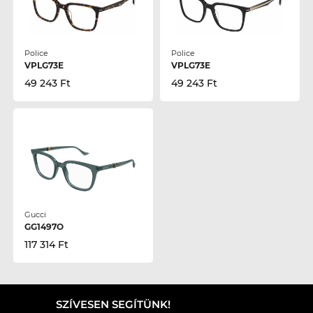
Police
Police
VPLG73E
VPLG73E
49 243 Ft
49 243 Ft
Gucci
GG1497O
117 314 Ft
SZÍVESEN SEGÍTÜNK!