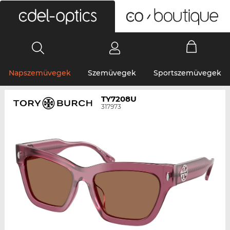
0
Napszemüvegek
Szemüvegek
Sportszemüvegek
TY7208U
317973