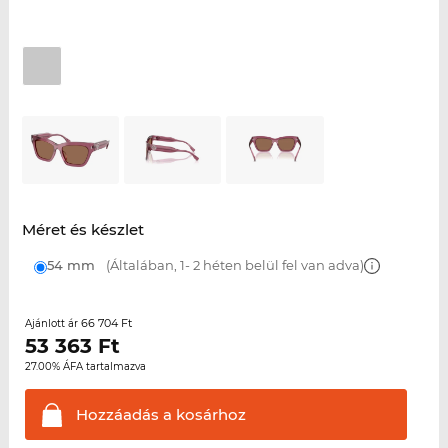
Méret és készlet
54 mm
(Általában, 1- 2 héten belül fel van adva)
66 704 Ft
Ajánlott ár
53 363
Ft
27.00% ÁFA tartalmazva
Hozzáadás a
kosárhoz