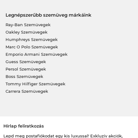
Legnépszerűbb szemüveg márkáink
Ray-Ban Szemüvegek
Oakley Szemüvegek
Humphreys Szemüvegek
Marc O Polo Szemüvegek
Emporio Armani Szemüvegek
Guess Szemüvegek
Persol Szemüvegek
Boss Szemüvegek
Tommy Hilfiger Szemüvegek
Carrera Szemüvegek
Hírlap feliratkozás
Lepd meg postafiókodat egy kis luxussal! Exkluzív akciók,