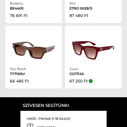
Burberry
Etro
BE4405
ETRO 0028/S
76 691 Ft
87 480 Ft
Tory Burch
Gucci
TY7169U
GG1714S
66 485 Ft
67 250 Ft
SZÍVESEN SEGÍTÜNK!
Hétfő -Péntek 9-18 között