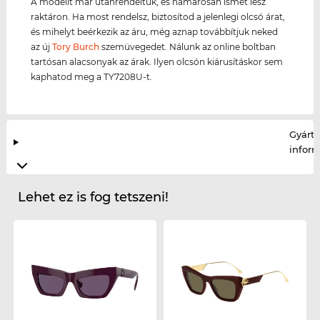
A modellt már utánrendeltük, és hamarosan ismét lesz
raktáron. Ha most rendelsz, biztosítod a jelenlegi olcsó árat,
és mihelyt beérkezik az áru, még aznap továbbítjuk neked
az új
Tory Burch
szemüvegedet. Nálunk az online boltban
tartósan alacsonyak az árak. Ilyen olcsón kiárusításkor sem
kaphatod meg a TY7208U-t.
Gyártó
infor
Lehet ez is fog tetszeni!