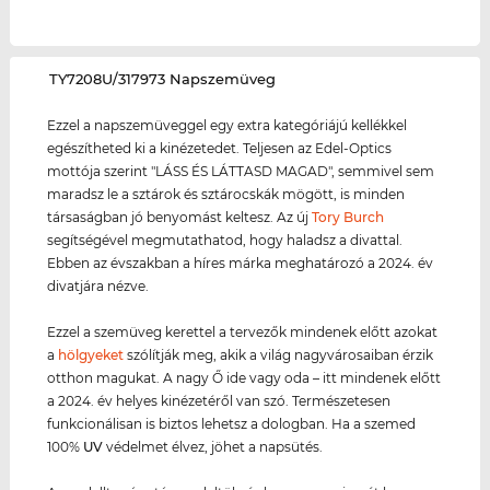
‌TY7208U/317973 Napszemüveg
Ezzel a napszemüveggel egy extra kategóriájú kellékkel
egészítheted ki a kinézetedet. Teljesen az Edel-Optics
mottója szerint "LÁSS ÉS LÁTTASD MAGAD", semmivel sem
maradsz le a sztárok és sztárocskák mögött, is minden
társaságban jó benyomást keltesz. Az új
Tory Burch
segítségével megmutathatod, hogy haladsz a divattal.
Ebben az évszakban a híres márka meghatározó a 2024. év
divatjára nézve.
Ezzel a szemüveg kerettel a tervezők mindenek előtt azokat
a
hölgyeket
szólítják meg, akik a világ nagyvárosaiban érzik
otthon magukat. A nagy Ő ide vagy oda – itt mindenek előtt
a 2024. év helyes kinézetéről van szó. Természetesen
funkcionálisan is biztos lehetsz a dologban. Ha a szemed
100%
UV
védelmet élvez, jöhet a napsütés.