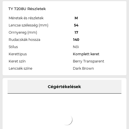
TY 7208U Részletek
Méretek és részletek
M
Lencse szélesség (mm)
54
Orrnyereg (mm)
17
Rudacskák hossza
140
Stílus
Női
Kerettipus
Komplett keret
Keret szín
Berry Transparent
Lencsék színe
Dark Brown
Cégértékelések