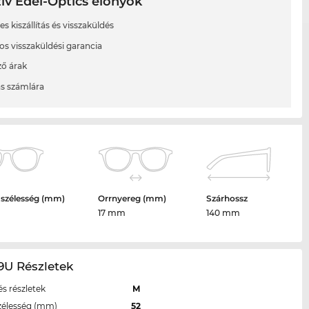
ív Edel-Optics előnyök
s kiszállítás és visszaküldés
os visszaküldési garancia
ő árak
ás számlára
 szélesség (mm)
Orrnyereg (mm)
Szárhossz
17 mm
140 mm
9U Részletek
s részletek
M
zélesség (mm)
52