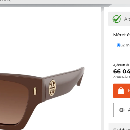
Ál
Méret é
52 
Ajánlott á
66 0
27.00% ÁF