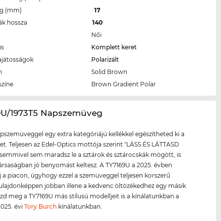
eg (mm)
17
ák hossza
140
Női
us
Komplett keret
ajátosságok
Polarizált
n
Solid Brown
színe
Brown Gradient Polar
69U/1973T5 Napszemüveg
apszemüveggel egy extra kategóriájú kellékkel egészítheted ki a
et. Teljesen az Edel-Optics mottója szerint "LÁSS ÉS LÁTTASD
emmivel sem maradsz le a sztárok és sztárocskák mögött, is
rsaságban jó benyomást keltesz. A TY7169U a 2025. évben
új a piacon, úgyhogy ezzel a szemüveggel teljesen korszerű
Tulajdonképpen jobban illene a kedvenc öltözékedhez egy másik
ézd meg a TY7169U más stílusú modelljeit is a kínálatunkban a
2025. évi
Tory Burch
kínálatunkban.