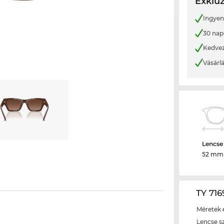
Exkluz
Ingyene
30 nap
Kedvez
Vásárl
Lencse
52 mm
TY 716
Méretek é
Lencse s