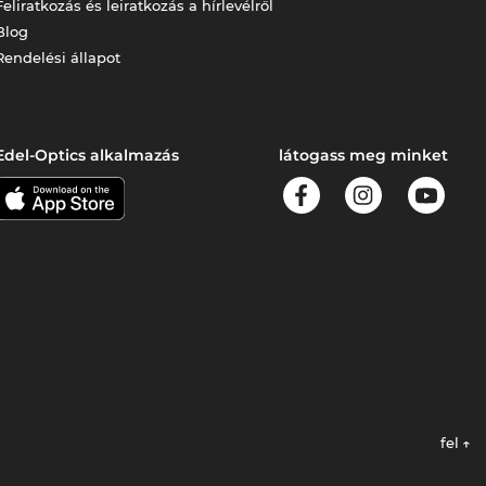
Feliratkozás és leiratkozás a hírlevélről
Blog
Rendelési állapot
Edel-Optics alkalmazás
látogass meg minket
fel