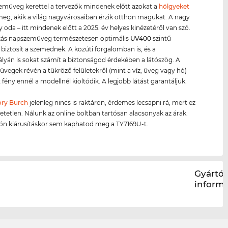
zemüveg kerettel a tervezők mindenek előtt azokat a
hölgyeket
 meg, akik a világ nagyvárosaiban érzik otthon magukat. A nagy
y oda – itt mindenek előtt a 2025. év helyes kinézetéről van szó.
kás napszemüveg természetesen optimális
UV400
szintű
biztosít a szemednek. A közúti forgalomban is, és a
lyán is sokat számít a biztonságod érdekében a látószög. A
t üvegek révén a tükröző felületekről (mint a víz, üveg vagy hó)
 fény ennél a modellnél kioltódik. A legjobb látást garantáljuk.
ory Burch
jelenleg nincs is raktáron, érdemes lecsapni rá, mert ez
hetetlen. Nálunk az online boltban tartósan alacsonyak az árak.
són kiárusításkor sem kaphatod meg a TY7169U-t.
Gyártói
inform