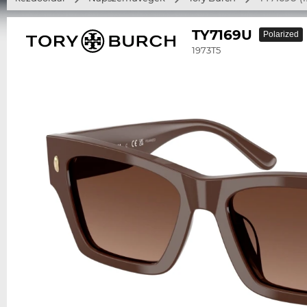
TY7169U
Polarized
1973T5