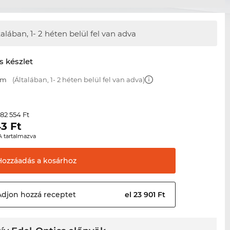
talában,
1- 2 héten belül fel van adva
s készlet
mm
(Általában, 1- 2 héten belül fel van adva)
82 554 Ft
r
43
Ft
A tartalmazva
Hozzáadás a
kosárhoz
Adjon hozzá
receptet
el 23 901 Ft