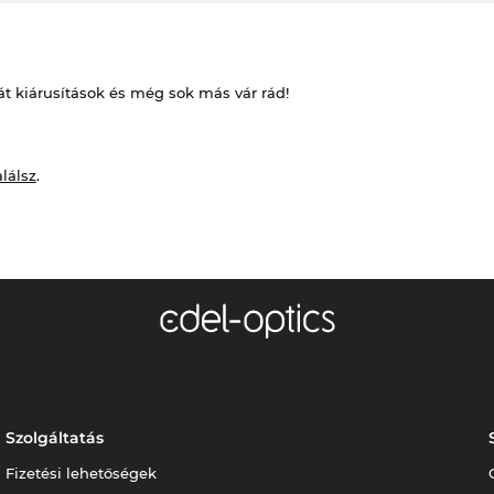
át kiárusítások és még sok más vár rád!
alálsz
.
Szolgáltatás
Fizetési lehetőségek