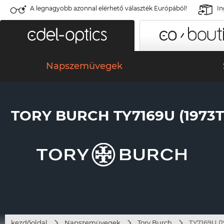
A legnagyobb azonnal elérhető választék Európából!
In
Napszemüvegek
TORY BURCH TY7169U (1973T
kezdőoldal
Napszemüvegek
Tory Burch
TY7169U (1