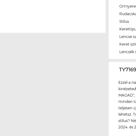
Orrnyer
Rudacsk
Stílus
Kerettip
Lencse s
Keret szí
Lencsék 
‌TY71
Ezzel a n
kinézeted
MAGAD", s
minden tá
teljesen 
lehetsz. 
stílus? N
2024. és 