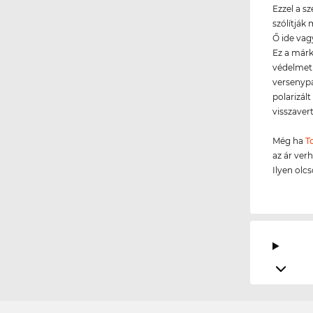
Ezzel a s
szólítják
Ő ide vag
Ez a már
védelmet 
versenypá
polarizál
visszavert
Még ha
T
az ár ver
Ilyen olc