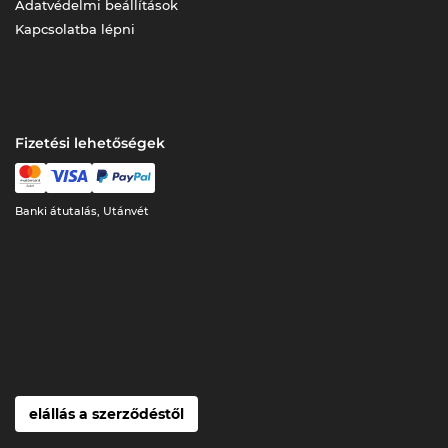
Adatvédelmi beállítások
Kapcsolatba lépni
Fizetési lehetőségek
Banki átutalás, Utánvét
elállás a szerződéstől