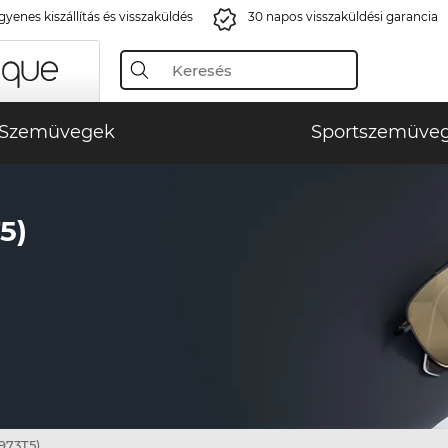
gyenes kiszállítás és visszaküldés
30 napos visszaküldési garancia
Szemüvegek
Sportszemüve
5)
973T5)