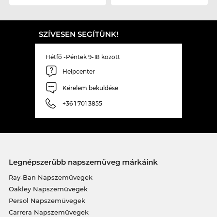
SZÍVESEN SEGÍTÜNK!
Hétfő -Péntek 9-18 között
Helpcenter
Kérelem beküldése
+36 1 701 3855
Legnépszerűbb napszemüveg márkáink
Ray-Ban Napszemüvegek
Oakley Napszemüvegek
Persol Napszemüvegek
Carrera Napszemüvegek