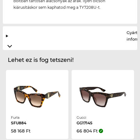
boltban tartósan alacsonyak az árak. Ilyen olcsón
kiárusításkor sem kaphatod meg a TY7208U-t.
Gyártó
infor
Lehet ez is fog tetszeni!
Furla
Gucci
SFU884
GG1714S
58 168 Ft
66 804 Ft