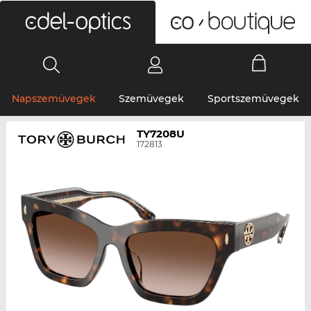
0
Napszemüvegek
Szemüvegek
Sportszemüvegek
TY7208U
172813