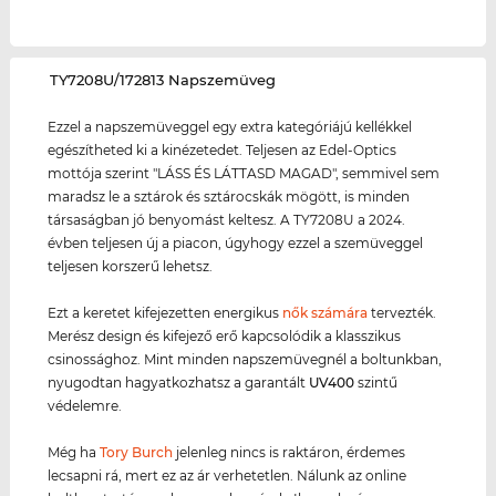
‌TY7208U/172813 Napszemüveg
Ezzel a napszemüveggel egy extra kategóriájú kellékkel
egészítheted ki a kinézetedet. Teljesen az Edel-Optics
mottója szerint "LÁSS ÉS LÁTTASD MAGAD", semmivel sem
maradsz le a sztárok és sztárocskák mögött, is minden
társaságban jó benyomást keltesz. A TY7208U a 2024.
évben teljesen új a piacon, úgyhogy ezzel a szemüveggel
teljesen korszerű lehetsz.
Ezt a keretet kifejezetten energikus
nők számára
tervezték.
Merész design és kifejező erő kapcsolódik a klasszikus
csinossághoz. Mint minden napszemüvegnél a boltunkban,
nyugodtan hagyatkozhatsz a garantált
UV400
szintű
védelemre.
Még ha
Tory Burch
jelenleg nincs is raktáron, érdemes
lecsapni rá, mert ez az ár verhetetlen. Nálunk az online