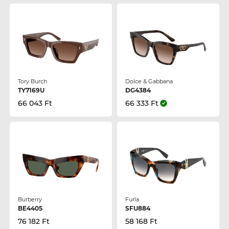
Tory Burch
Dolce & Gabbana
TY7169U
DG4384
66 043 Ft
66 333 Ft
Burberry
Furla
BE4405
SFU884
76 182 Ft
58 168 Ft