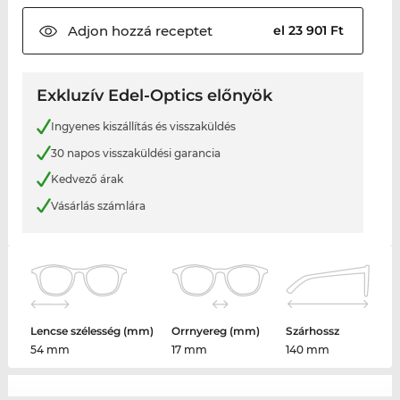
Adjon hozzá
receptet
el 23 901 Ft
Exkluzív Edel-Optics előnyök
Ingyenes kiszállítás és visszaküldés
30 napos visszaküldési garancia
Kedvező árak
Vásárlás számlára
Lencse szélesség (mm)
Orrnyereg (mm)
Szárhossz
54 mm
17 mm
140 mm