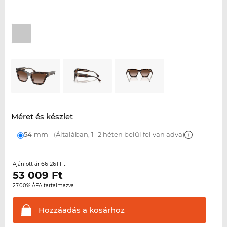
Méret és készlet
54 mm
(Általában, 1- 2 héten belül fel van adva)
66 261 Ft
Ajánlott ár
53 009
Ft
27.00% ÁFA tartalmazva
Hozzáadás a
kosárhoz