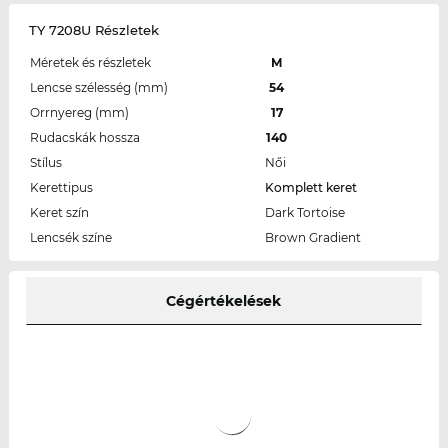
TY 7208U Részletek
Méretek és részletek
M
Lencse szélesség (mm)
54
Orrnyereg (mm)
17
Rudacskák hossza
140
Stílus
Női
Kerettipus
Komplett keret
Keret szín
Dark Tortoise
Lencsék színe
Brown Gradient
Cégértékelések