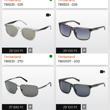
Timberland
Timberland
TB9235 - 52R
TB9303 - 02R
29 100 Ft
P
29 100 Ft
P
Timberland
Timberland
TB9235 - 27D
TB00037 - 20D
37 830 Ft
P
29 100 Ft
P