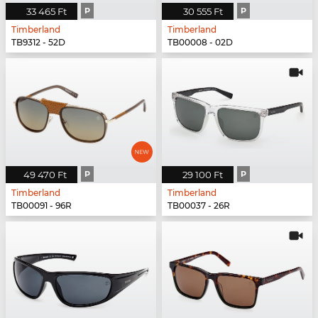
33 465 Ft
P
30 555 Ft
P
Timberland
Timberland
TB9312 - 52D
TB00008 - 02D
49 470 Ft
P
29 100 Ft
P
Timberland
Timberland
TB00091 - 96R
TB00037 - 26R