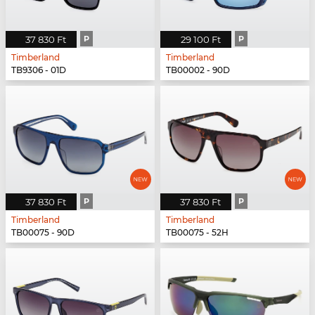
37 830 Ft
P
29 100 Ft
P
Timberland
Timberland
TB9306 - 01D
TB00002 - 90D
37 830 Ft
P
37 830 Ft
P
Timberland
Timberland
TB00075 - 90D
TB00075 - 52H