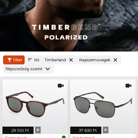
filter
Timberland
Napszemüvegek
193
29 100 Ft
P
37 830 Ft
P