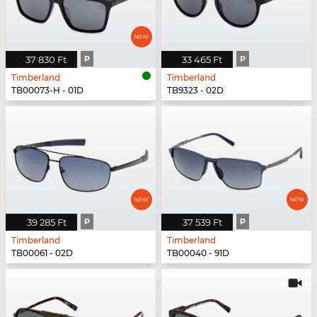
37 830 Ft
P
33 465 Ft
P
Timberland
Timberland
TB00073-H - 01D
TB9323 - 02D
39 285 Ft
P
37 539 Ft
P
Timberland
Timberland
TB00061 - 02D
TB00040 - 91D