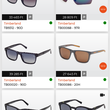
33 465 Ft
P
28 809 Ft
P
Timberland
Timberland
TB9312 - 90D
TB00068 - 97R
39 285 Ft
P
27 645 Ft
P
Timberland
Timberland
TB00020 - 90D
TB00086 - 20H