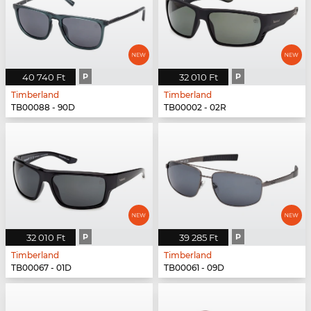
40 740 Ft
P
32 010 Ft
P
Timberland
Timberland
TB00088 - 90D
TB00002 - 02R
32 010 Ft
P
39 285 Ft
P
Timberland
Timberland
TB00067 - 01D
TB00061 - 09D