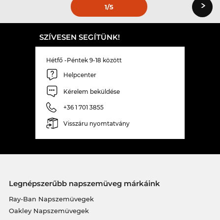
›
1
/5
SZÍVESEN SEGÍTÜNK!
Hétfő -Péntek 9-18 között
Helpcenter
Kérelem beküldése
+36 1 701 3855
Visszáru nyomtatvány
Legnépszerűbb napszemüveg márkáink
Ray-Ban Napszemüvegek
Oakley Napszemüvegek