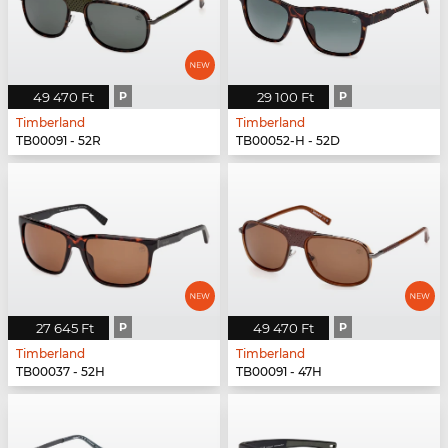
49 470 Ft
P
29 100 Ft
P
Timberland
Timberland
TB00091 - 52R
TB00052-H - 52D
27 645 Ft
P
49 470 Ft
P
Timberland
Timberland
TB00037 - 52H
TB00091 - 47H