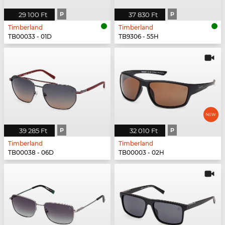
29 100 Ft
P
37 830 Ft
P
Timberland
Timberland
TB00033 - 01D
TB9306 - 55H
39 285 Ft
P
32 010 Ft
P
Timberland
Timberland
TB00038 - 06D
TB00003 - 02H