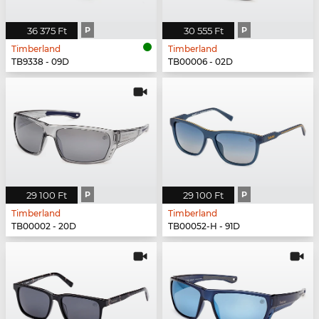
36 375 Ft
P
30 555 Ft
P
Timberland
Timberland
TB9338 - 09D
TB00006 - 02D
29 100 Ft
P
29 100 Ft
P
Timberland
Timberland
TB00002 - 20D
TB00052-H - 91D