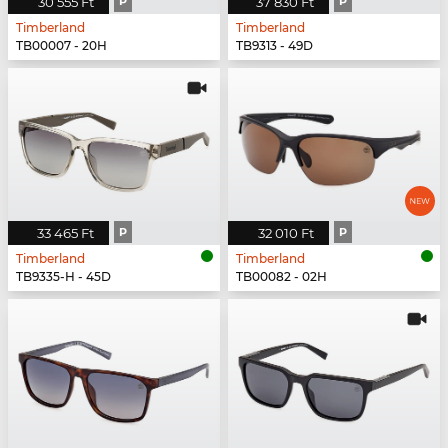
30 555 Ft
P
37 830 Ft
P
Timberland
Timberland
TB00007 - 20H
TB9313 - 49D
33 465 Ft
P
32 010 Ft
P
Timberland
Timberland
TB9335-H - 45D
TB00082 - 02H