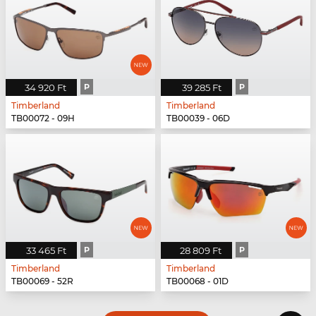
34 920 Ft
P
39 285 Ft
P
Timberland
Timberland
TB00072 - 09H
TB00039 - 06D
33 465 Ft
P
28 809 Ft
P
Timberland
Timberland
TB00069 - 52R
TB00068 - 01D