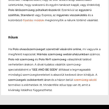
üzletünkbe, hogy szakszerű és egyéni tanácsot kapjál, vagy érdeklődj
Polo látószemüveg pótalkatrészekről
. Ezenkívül az
egyszerű
szállítás
,
Standard
vagy Express, az
ingyenes visszaküldés
és a
különböző
fizetési módok
megkönnyítik a nálunk történő vásárlást.
Rólunk
Ha
Polo olvasószemüveget szeretnél vásárolni online
, mi vagyunk a
megfelelő kapcsolat.
Márkás szemüveg webáruházunkban
számos
Polo női szemüveg
és
Polo férfi szemüveg
választékát találod
verhetetlen árakon. A divat-tudatos vásárlók szemüveg-
specialistáiként a "
SEE AND BE SEEN
" állítással a legmagasabb
minőségű szemüvegkereteket is abszolút kedvező áron kínáljuk. A
szemüvegek csökkentett áron
és a házon belüli
szemüveg-akció
termékei is elérhetőek itt. Mindenféle stílus tipp van itt, amit a
kívánság listádhoz függeszthetsz.