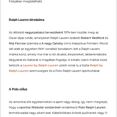
fiókjában megtalálható.
Ralph Lauren birodalma
Az áttörést
nagyszabású tervezőként
1974-ben hozták meg az
Oscar-díjas ruhák, amelyeket Ralph Lauren szabott
Robert Redford
és
Mia Farrow
számára a
A nagy Gatsby
című klasszikus filmben. Rövid
idő alatt az egyetlen férfi vonalból birodalom lett a Ralph Lauren
márka körül, amely ma már a női divatot, ékszereket, lakberendezési
tárgyakat és illatokat is magában foglalja. A kreatív zseni márkái közé
tartozik a
Lauren by Ralph Lauren
üzleti vonal is, a tiszta
Ralph by
Ralph Lauren
szemüvegek és a Polo Ralph Lauren sportruházat.
A Polo stílus
Az amerikai elit egyetemeken a sport nagy dolog, így nem meglepő,
hogy a
sportos főiskolai vonzerővel
rendelkező
Polo Ralph Lauren
termékcsalád nagy sikert arat. Kábelkötéses krikett pulóverek nagy V-