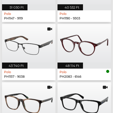
51 030 Ft
40 532 Ft
Polo
Polo
PH1147 - 9119
PH1190 - 9303
43 740 Ft
48 114 Ft
Polo
Polo
PH1157 - 9038
PH2083 - 6146