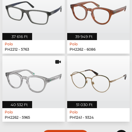
37 616 Ft
39 949 Ft
Polo
Polo
PH2212 - 5763
PH2262 - 6086
40 532 Ft
51 030 Ft
Polo
Polo
PH2262 - 5965
PH1241 - 9324