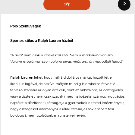
›
1
/7
Polo Szemüvegek
Sportos stílus a Ralph Lauren házból
"A divat nem csak a címkékről szól. Nem a márkákról van szó.
Valami másról van szó - valami olyasmiről, ami önmagadból fakad."
Ralph Lauren
lehet, hogy milliárd dolláros márkát hozott létre
ikonikus logóval, de a szíve mélyén mindig is emberbarát volt. A
tervező számára az olyan értékek, mint az önbizalom, az odafigyelés
vagy a tisztelet nem csak szavak (még ha idézetei számos motivációs
naptárat is díszítenek), támogatja a gyermekek oktatási intézményeit,
nagy összegeket adományoz a rákkutatásra, és sok embert tesz
boldoggá, nem utolsósorban ruhatervei révén.