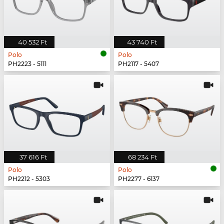
40 532 Ft
43 740 Ft
Polo
Polo
PH2223 - 5111
PH2117 - 5407
37 616 Ft
68 234 Ft
Polo
Polo
PH2212 - 5303
PH2277 - 6137