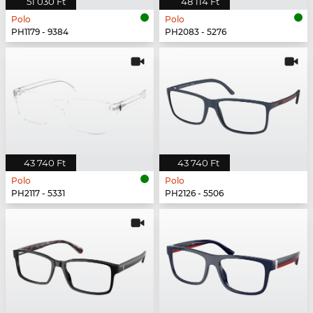
51 030 Ft
48 114 Ft
Polo
Polo
PH1179 - 9384
PH2083 - 5276
43 740 Ft
43 740 Ft
Polo
Polo
PH2117 - 5331
PH2126 - 5506