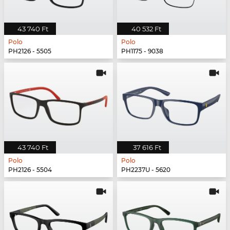
43 740 Ft
40 532 Ft
Polo
Polo
PH2126 - 5505
PH1175 - 9038
43 740 Ft
37 616 Ft
Polo
Polo
PH2126 - 5504
PH2237U - 5620