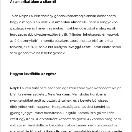
Az amerikai álom a sikerről
Talán Ralph Lauren szerény gondolkodásmódja annak köszönhető,
hogy ő maga is a klasszikus
amerikai álmot
éli - nem a rongyokból
gazdaggá válás, hanem az áruházi nyakkendőárusból a világ egyik
leggazdagabb divattervezőjévé vált. "Minden lehetséges, én vagyok
az élő bizonyíték" - mondja büszkén. Lauren lett az első amerikai
tervező, akit 2018-ban a brit királynő
lovaggá ütött
- amit előtte senki
sem gondolt volna lehetségesnek.
Hogyan kezdődött az egész
Ralph Lauren története azonban egészen szerényen kezdődött: Ralph
Lifshitz néven született
New Yorkban
. Már iskolás korában is
nyakkendőket árult az osztálytársainak, és a bevételből díszes
öltönyöket vett magának. Közgazdaságtant kezdett tanulni, de
gyenge jegyei miatt hamarosan kirúgták. Katonai szolgálata után
ezért egyszerű üzletkötőként kezdett dolgozni. Akkoriban még nem
volt szó milliárd dolláros birodalomról, de Lauren nem tántorodott el:
meggyőzte főnökét a
Beau Brummel
manufaktúránál, hogy engedje