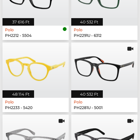
37 616 Ft
40 532 Ft
Polo
Polo
PH2212 - 5504
PH2291U - 6312
48 114 Ft
40 532 Ft
Polo
Polo
PH2233 - 5420
PH2281U - 5001