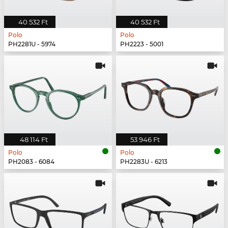
40 532 Ft
40 532 Ft
Polo
Polo
PH2281U - 5974
PH2223 - 5001
48 114 Ft
53 946 Ft
Polo
Polo
PH2083 - 6084
PH2283U - 6213