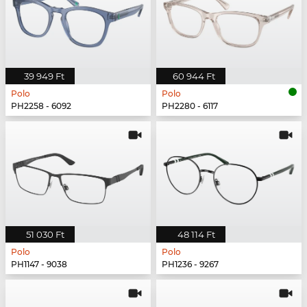
39 949 Ft
60 944 Ft
Polo
Polo
PH2258 - 6092
PH2280 - 6117
51 030 Ft
48 114 Ft
Polo
Polo
PH1147 - 9038
PH1236 - 9267