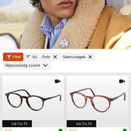
filter
Polo
Szemüvegek
313
48 114 Ft
48 114 Ft