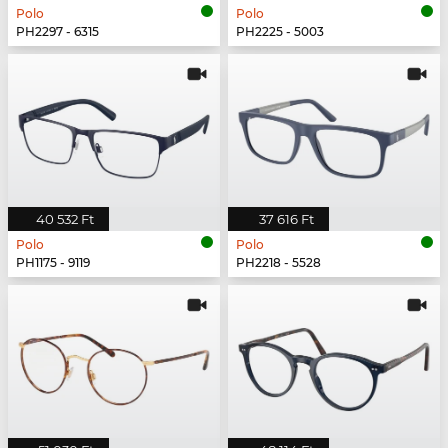
Polo
Polo
PH2297 - 6315
PH2225 - 5003
40 532 Ft
37 616 Ft
Polo
Polo
PH1175 - 9119
PH2218 - 5528