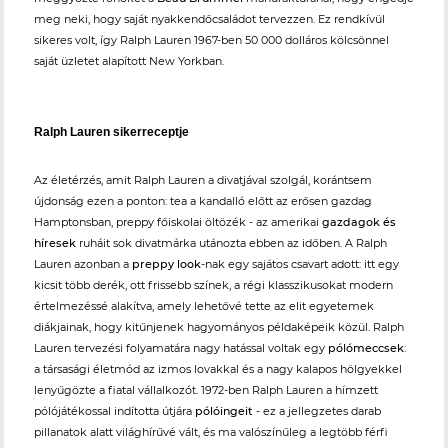
meg neki, hogy saját nyakkendőcsaládot tervezzen. Ez rendkívül
sikeres volt, így Ralph Lauren 1967-ben 50 000 dolláros kölcsönnel
saját üzletet alapított New Yorkban.
Ralph Lauren sikerreceptje
Az életérzés, amit Ralph Lauren a divatjával szolgál, korántsem
újdonság ezen a ponton: tea a kandalló előtt az erősen gazdag
Hamptonsban, preppy főiskolai öltözék - az amerikai
gazdagok és
híresek
ruháit sok divatmárka utánozta ebben az időben. A Ralph
Lauren azonban a
preppy look
-nak egy sajátos csavart adott: itt egy
kicsit több derék, ott frissebb színek, a régi klasszikusokat modern
értelmezéssé alakítva, amely lehetővé tette az elit egyetemek
diákjainak, hogy kitűnjenek hagyományos példaképeik közül. Ralph
Lauren tervezési folyamatára nagy hatással voltak egy
pólómeccsek
:
a társasági életmód az izmos lovakkal és a nagy kalapos hölgyekkel
lenyűgözte a fiatal vállalkozót. 1972-ben Ralph Lauren a hímzett
pólójátékossal indította útjára
pólóingeit
- ez a jellegzetes darab
pillanatok alatt világhírűvé vált, és ma valószínűleg a legtöbb férfi