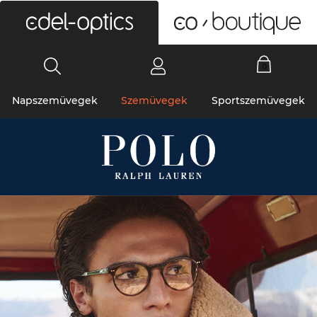
0
Napszemüvegek
Szemüvegek
Sportszemüvegek