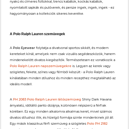
nyakú és címeres foltokkal, trencs kabátok, kockás kabátok,
nyomtatott sapkák és pulóverek, és persze ingek, ingek, ingek - ez
hagyományosan a kollekciók sikeres keveréke.
A Polo Ralph Lauren szemüvegek
A
Polo Eyewear
folytatja a divatvonal sportos sikkét, és modern
kereteket kínál, amelyek nem csak vizuális segédeszközök, hanem
mindenekelőtt divatos kiegészítők. Természetesen ez vonatkozik a
Polo Ralph Lauren napszemüvegekre
is. Legyen az kerek vagy
szögletes, fekete, színes vagy fémből készült - a Polo Ralph Lauren
kínálatában minden stílushoz és minden recepthez megtalálható az
ideális modell.
A
PH 2083 Polo Ralph Lauren látószemüveg
Shiny Dark Havana
árnyalatú, időtálló panto dizájnja, különösen népszerű a férfiak
körében. Ez egy minden alkalomra alkalmas keret, mivel számos
divatos stílushoz illik, és hízelgő formája szinte mindenkinek jól áll.
Egy másik klasszikus férfi szemüveg a szögletes
Polo PH 2182