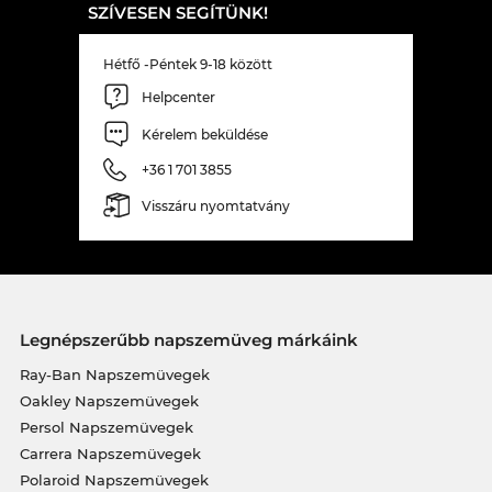
SZÍVESEN SEGÍTÜNK!
Hétfő -Péntek 9-18 között
Helpcenter
Kérelem beküldése
+36 1 701 3855
Visszáru nyomtatvány
Legnépszerűbb napszemüveg márkáink
Ray-Ban Napszemüvegek
Oakley Napszemüvegek
Persol Napszemüvegek
Carrera Napszemüvegek
Polaroid Napszemüvegek