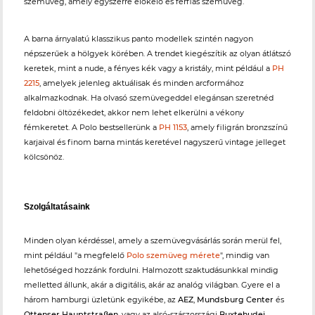
szemüveg, amely egyszerre előkelő és férfias szemüveg.
A barna árnyalatú klasszikus panto modellek szintén nagyon
népszerűek a hölgyek körében. A trendet kiegészítik az olyan átlátszó
keretek, mint a nude, a fényes kék vagy a kristály, mint például a
PH
2215
, amelyek jelenleg aktuálisak és minden arcformához
alkalmazkodnak. Ha olvasó szemüvegeddel elegánsan szeretnéd
feldobni öltözékedet, akkor nem lehet elkerülni a vékony
fémkeretet. A Polo bestsellerünk a
PH 1153
, amely filigrán bronzszínű
karjaival és finom barna mintás keretével nagyszerű vintage jelleget
kölcsönöz.
Szolgáltatásaink
Minden olyan kérdéssel, amely a szemüvegvásárlás során merül fel,
mint például "a megfelelő
Polo szemüveg mérete
", mindig van
lehetőséged hozzánk fordulni. Halmozott szaktudásunkkal mindig
melletted állunk, akár a digitális, akár az analóg világban. Gyere el a
három hamburgi üzletünk egyikébe, az
AEZ
,
Mundsburg Center
és
Ottenser Hauptstraßen
, vagy az alsó-szászországi
Buxtehudei