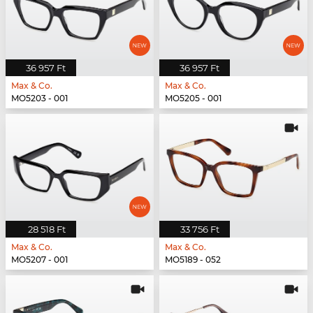
36 957 Ft
36 957 Ft
Max & Co.
Max & Co.
MO5203 - 001
MO5205 - 001
28 518 Ft
33 756 Ft
Max & Co.
Max & Co.
MO5207 - 001
MO5189 - 052