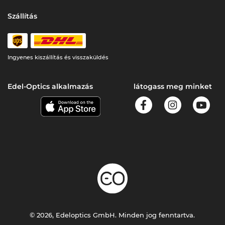
Szállítás
Ingyenes kiszállítás és visszaküldés
Edel-Optics alkalmazás
látogass meg minket
© 2026, Edeloptics GmbH. Minden jog fenntartva.