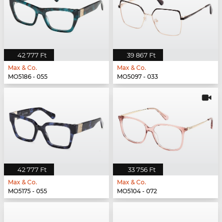
42 777 Ft
39 867 Ft
Max & Co.
Max & Co.
MO5186 - 055
MO5097 - 033
42 777 Ft
33 756 Ft
Max & Co.
Max & Co.
MO5175 - 055
MO5104 - 072