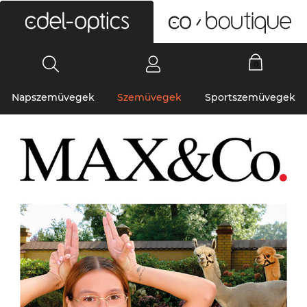
0
Napszemüvegek
Szemüvegek
Sportszemüvegek