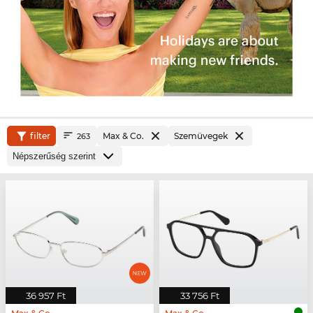
filter
Max & Co.
Szemüvegek
263
36 957 Ft
33 756 Ft