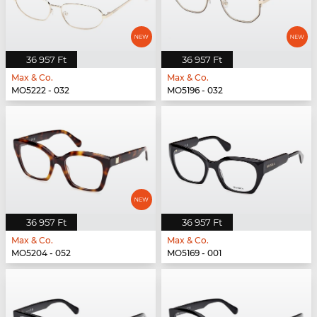
36 957 Ft
36 957 Ft
Max & Co.
Max & Co.
MO5222 - 032
MO5196 - 032
36 957 Ft
36 957 Ft
Max & Co.
Max & Co.
MO5204 - 052
MO5169 - 001