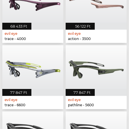
68 433 Ft
56 122 Ft
evil eye
evil eye
trace - 4000
action - 3500
77 847 Ft
77 847 Ft
evil eye
evil eye
trace - 6600
pathline - 5600