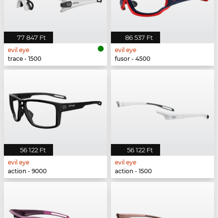
77 847 Ft
86 537 Ft
evil eye
evil eye
trace - 1500
fusor - 4500
56 122 Ft
56 122 Ft
evil eye
evil eye
action - 9000
action - 1500