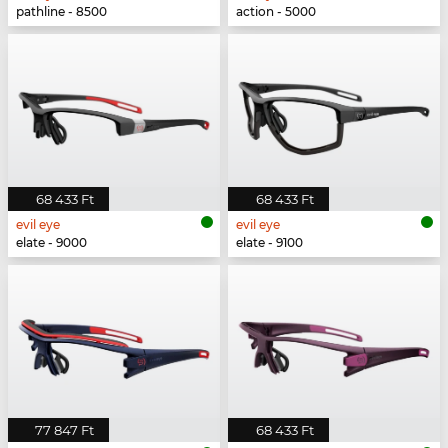
pathline - 8500
action - 5000
68 433 Ft
68 433 Ft
evil eye
evil eye
elate - 9000
elate - 9100
77 847 Ft
68 433 Ft