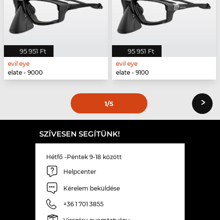
95 951 Ft
95 951 Ft
evil eye
evil eye
elate - 9000
elate - 9100
›
1
/5
SZÍVESEN SEGÍTÜNK!
Hétfő -Péntek 9-18 között
Helpcenter
Kérelem beküldése
+36 1 701 3855