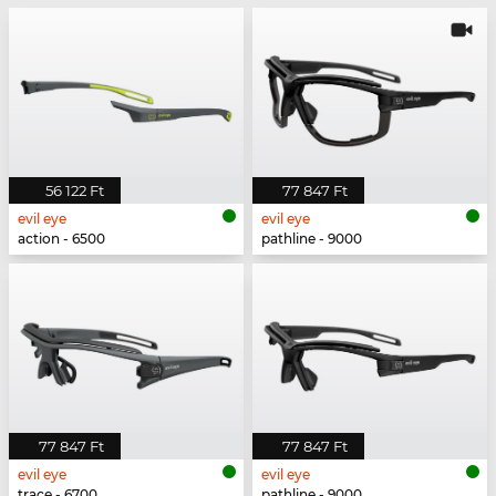
56 122 Ft
77 847 Ft
evil eye
evil eye
action - 6500
pathline - 9000
77 847 Ft
77 847 Ft
evil eye
evil eye
trace - 6700
pathline - 9000