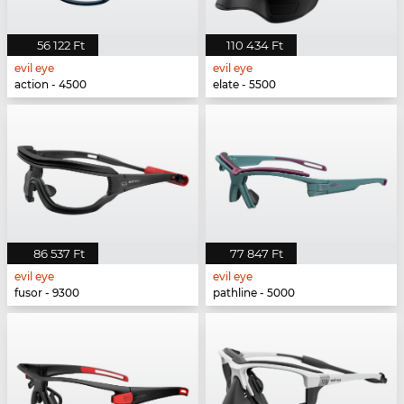
56 122 Ft
110 434 Ft
evil eye
evil eye
action - 4500
elate - 5500
86 537 Ft
77 847 Ft
evil eye
evil eye
fusor - 9300
pathline - 5000