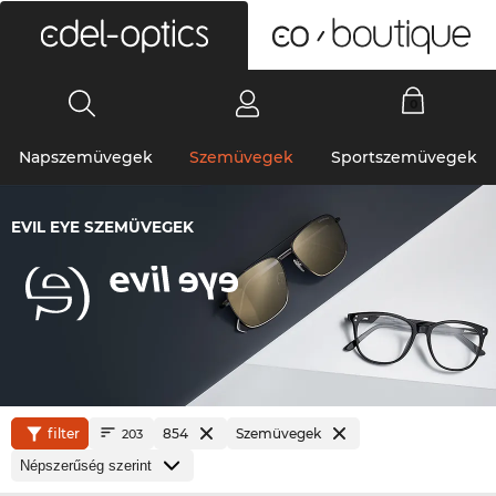
0
Napszemüvegek
Szemüvegek
Sportszemüvegek
EVIL EYE SZEMÜVEGEK
filter
854
Szemüvegek
203