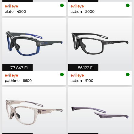
evil eye
evil eye
elate - 4500
action - 5000
77 847 Ft
56 122 Ft
evil eye
evil eye
pathline - 6600
action - 9100