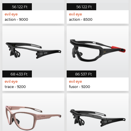
56 122 Ft
56 122 Ft
evil eye
evil eye
action - 9000
action - 8500
68 433 Ft
86 537 Ft
evil eye
evil eye
trace - 9200
fusor - 9200