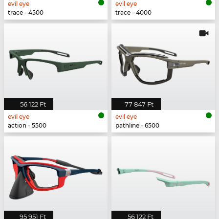
evil eye
evil eye
trace - 4500
trace - 4000
56 122 Ft
77 847 Ft
evil eye
evil eye
action - 5500
pathline - 6500
95 951 Ft
56 122 Ft