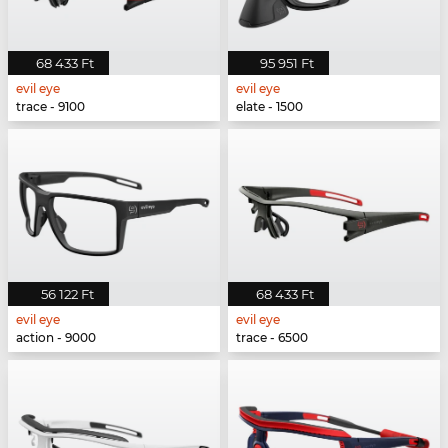
68 433 Ft
95 951 Ft
evil eye
evil eye
trace - 9100
elate - 1500
56 122 Ft
68 433 Ft
evil eye
evil eye
action - 9000
trace - 6500