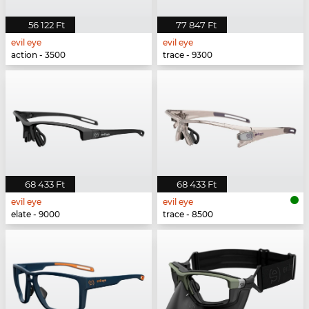
56 122 Ft
77 847 Ft
evil eye
evil eye
action - 3500
trace - 9300
68 433 Ft
68 433 Ft
evil eye
evil eye
elate - 9000
trace - 8500