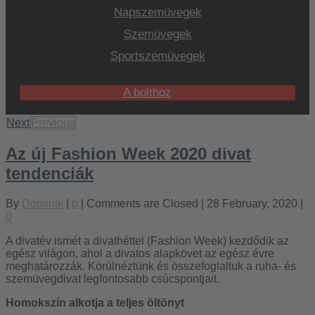
Napszemüvegek
Szemüvegek
Sportszemüvegek
A bolthoz
Next
Previous
Az új Fashion Week 2020 divat
tendenciák
By
Dominik
|
b
|
Comments are Closed
| 28 February, 2020 |
0
A divatév ismét a divathéttel (Fashion Week) kezdődik az
egész világon, ahol a divatos alapkövet az egész évre
meghatározzák. Körülnéztünk és összefoglaltuk a ruha- és
szemüvegdivat legfontosabb csúcspontjait.
Homokszín alkotja a teljes öltönyt