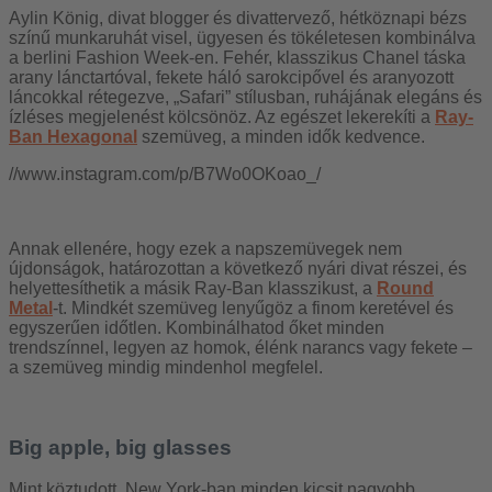
Aylin König, divat blogger és divattervező, hétköznapi bézs
színű munkaruhát visel, ügyesen és tökéletesen kombinálva
a berlini Fashion Week-en. Fehér, klasszikus Chanel táska
arany lánctartóval, fekete háló sarokcipővel és aranyozott
láncokkal rétegezve, „Safari” stílusban, ruhájának elegáns és
ízléses megjelenést kölcsönöz. Az egészet lekerekíti a
Ray-
Ban Hexagonal
szemüveg, a minden idők kedvence.
//www.instagram.com/p/B7Wo0OKoao_/
Annak ellenére, hogy ezek a napszemüvegek nem
újdonságok, határozottan a következő nyári divat részei, és
helyettesíthetik a másik Ray-Ban klasszikust, a
Round
Metal
-t. Mindkét szemüveg lenyűgöz a finom keretével és
egyszerűen időtlen. Kombinálhatod őket minden
trendszínnel, legyen az homok, élénk narancs vagy fekete –
a szemüveg mindig mindenhol megfelel.
Big apple, big glasses
Mint köztudott, New York-ban minden kicsit nagyobb,