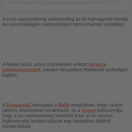
A post shared by
Caroline Daur
(@carodaur) on
Feb 21, 2020 at 11:45am PST
A kicsi napszemüveg valószínűleg az év legnagyobb trendje,
és sokszínűségük szempontjából nem ismernek korlátokat.
A fekete színű, arany részletekkel ellátott
Versace
szemüvegmodell
, minden helyzetben feltétlenül szükséges
bajtárs.
A
Dsquared2
bemutatja a
Bella
modelljével, hogy valami
játékos részletekkel rendelkezik, és a
Vogue
bebizonyítja,
hogy a kis napszemüveg lehetővé teszi az év összes
legfontosabb tendenciájának egy modellben történő
kombinálását.