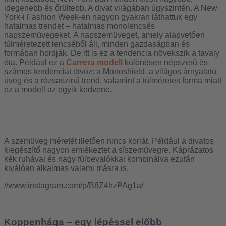
idegenebb és őrültebb. A divat világában úgyszintén. A New
York-i Fashion Week-en nagyon gyakran láthattuk egy
hatalmas trendet – hatalmas monolencsés
napszemüvegeket. A napszemüveget, amely alapvetően
túlméretezett lencséből áll, minden gazdaságban és
formában hordják. De itt is ez a tendencia növekszik a tavaly
óta. Például ez a
Carrera modell
különösen népszerű és
számos tendenciát ötvöz: a Monoshield, a világos árnyalatú
üveg és a rózsaszínű trend, valamint a túlméretes forma miatt
ez a modell az egyik kedvenc.
A szemüveg méretét illetően nincs korlát. Például a divatos
kiegészítő nagyon emlékeztet a síszemüvegre. Káprázatos
kék ruhával és nagy fülbevalókkal kombinálva ezután
kiválóan alkalmas valami másra is.
//www.instagram.com/p/B8Z4hzPAg1a/
Koppenhága – egy lépéssel előbb