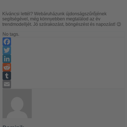
Kíváncsi lettél? Webáruházunk újdonságszűrőjének
segítségével, még könnyebben megtalálod az év
trendmodelljét. Jó szórakozást, böngészést és napozást! 😉
No tags.
Facebook
Twitter
LinkedIn
Reddit
Tumblr
Email