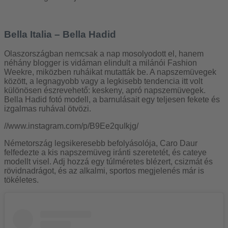
Bella Italia – Bella Hadid
Olaszországban nemcsak a nap mosolyodott el, hanem
néhány blogger is vidáman elindult a milánói Fashion
Weekre, miközben ruháikat mutatták be. A napszemüvegek
között, a legnagyobb vagy a legkisebb tendencia itt volt
különösen észrevehető: keskeny, apró napszemüvegek.
Bella Hadid fotó modell, a barnulásait egy teljesen fekete és
izgalmas ruhával ötvözi.
//www.instagram.com/p/B9Ee2quIkjg/
Németország legsikeresebb befolyásolója, Caro Daur
felfedezte a kis napszemüveg iránti szeretetét, és cateye
modellt visel. Adj hozzá egy túlméretes blézert, csizmát és
rövidnadrágot, és az alkalmi, sportos megjelenés már is
tökéletes.