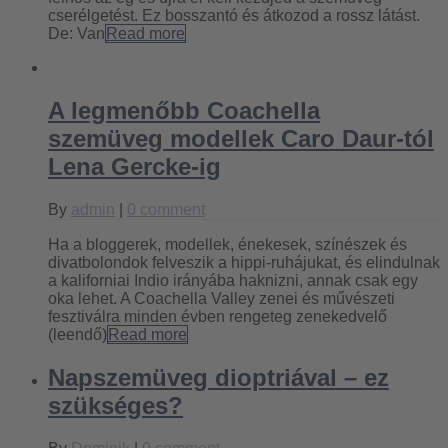
cserélgetést. Ez bosszantó és átkozod a rossz látást.
De: Van
Read more
A legmenőbb Coachella
szemüveg modellek Caro Daur-tól
Lena Gercke-ig
By
admin
|
0 comment
Ha a bloggerek, modellek, énekesek, színészek és
divatbolondok felveszik a hippi-ruhájukat, és elindulnak
a kaliforniai Indio irányába haknizni, annak csak egy
oka lehet. A Coachella Valley zenei és művészeti
fesztiválra minden évben rengeteg zenekedvelő
(leendő)
Read more
Napszemüveg dioptriával – ez
szükséges?