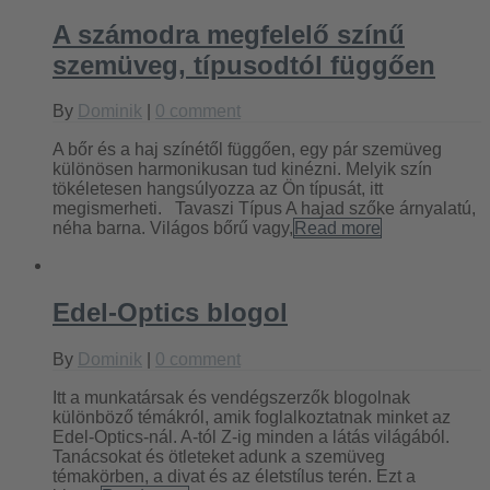
A számodra megfelelő színű
szemüveg, típusodtól függően
By
Dominik
|
0 comment
A bőr és a haj színétől függően, egy pár szemüveg
különösen harmonikusan tud kinézni. Melyik szín
tökéletesen hangsúlyozza az Ön típusát, itt
megismerheti. Tavaszi Típus A hajad szőke árnyalatú,
néha barna. Világos bőrű vagy,
Read more
Edel-Optics blogol
By
Dominik
|
0 comment
Itt a munkatársak és vendégszerzők blogolnak
különböző témákról, amik foglalkoztatnak minket az
Edel-Optics-nál. A-tól Z-ig minden a látás világából.
Tanácsokat és ötleteket adunk a szemüveg
témakörben, a divat és az életstílus terén. Ezt a