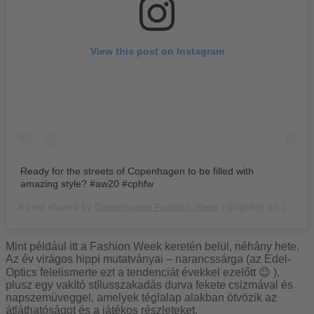
View this post on Instagram
Ready for the streets of Copenhagen to be filled with
amazing style? #aw20 #cphfw
A post shared by
Copenhagen Fashion Week
(@cphfw) on
Jan 26, 2020 at 2:37am PST
Mint például itt a Fashion Week keretén belül, néhány hete.
Az év virágos hippi mutatványai – narancssárga (az Edel-
Optics felelismerte ezt a tendenciát évekkel ezelőtt 😉 ),
plusz egy vakító stílusszakadás durva fekete csizmával és
napszemüveggel, amelyek téglalap alakban ötvözik az
átláthatóságot és a játékos részleteket.