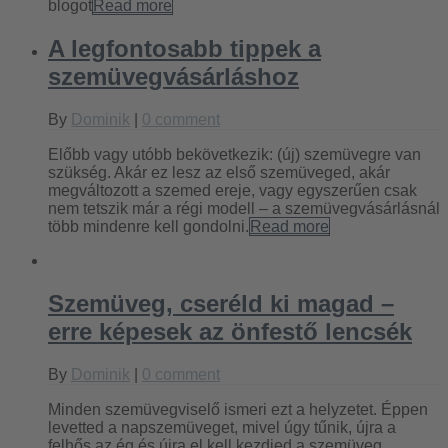
blogot
Read more
A legfontosabb tippek a
szemüvegvásárláshoz
By
Dominik
|
0 comment
Előbb vagy utóbb bekövetkezik: (új) szemüvegre van
szükség. Akár ez lesz az első szemüveged, akár
megváltozott a szemed ereje, vagy egyszerűen csak
nem tetszik már a régi modell – a szemüvegvásárlásnál
több mindenre kell gondolni.
Read more
Szemüveg, cseréld ki magad –
erre képesek az önfestő lencsék
By
Dominik
|
0 comment
Minden szemüvegviselő ismeri ezt a helyzetet. Éppen
levetted a napszemüveget, mivel úgy tűnik, újra a
felhős az ég és újra el kell kezdjed a szemüveg