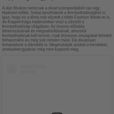
A dán főváros nemcsak a divat szempontjából van egy
lépéssel előbb. Sokat tanulhatunk a fenntarthatóságból is.
Igaz, hogy ez a téma már eljutott a többi Fashion Week-re is,
de Koppenhága határozottan viszi a zászlót a
fenntarthatóság világában. Az összes előadás
létrehozásának és megvalósításának, abszolút
fenntarthatónak kell lennie, csak bizonyos anyagokat lehetett
felhasználni és még sok minden mást. De divatosan
lemaradunk a dánoktól is. Megmutatják azokat a trendeket,
amelyeket gyakran még nem kaptunk meg.