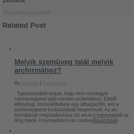
Dominik
More posts by Dominik
Related Post
Melyik szemüveg talál melyik
arcformához?
By
Dominik
|
0 comment
Tapasztalatból tudjuk, hogy nem mindegyik
szemüvegkeret talál minden arcformához. Ebből
kifolyólag, összeállítottunk egy útbaigazítót, ami a
szemüvegkeret kiválasztását megkönnyíti. Az arc
formájának meghatározása: Az arcot a hajvonalától az
állig mérik. A harmadokra van osztva.
Read more