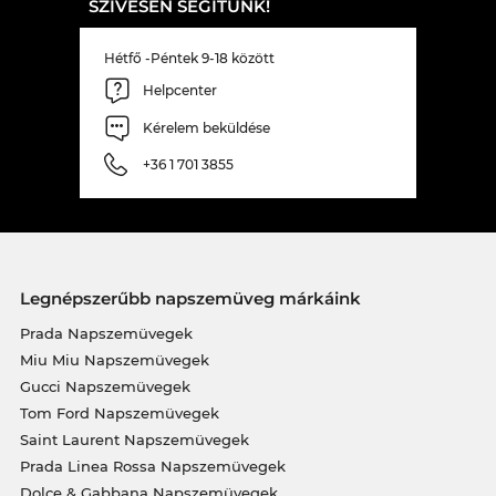
SZÍVESEN SEGÍTÜNK!
Hétfő -Péntek 9-18 között
Helpcenter
Kérelem beküldése
+36 1 701 3855
Legnépszerűbb napszemüveg márkáink
Prada Napszemüvegek
Miu Miu Napszemüvegek
Gucci Napszemüvegek
Tom Ford Napszemüvegek
Saint Laurent Napszemüvegek
Prada Linea Rossa Napszemüvegek
Dolce & Gabbana Napszemüvegek