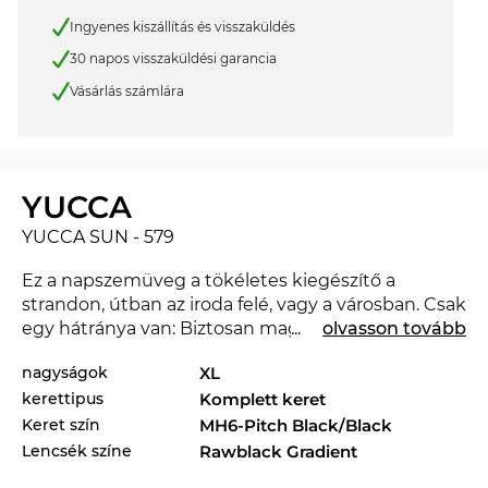
Ingyenes kiszállítás és visszaküldés
30 napos visszaküldési garancia
Vásárlás számlára
YUCCA
YUCCA SUN - 579
Ez a napszemüveg a tökéletes kiegészítő a
strandon, útban az iroda felé, vagy a városban. Csak
egy hátránya van: Biztosan magadra vonzol egy-
...
olvasson tovább
két irigy pillantást. A YUCCA SUN a 2026. évben
nagyságok
XL
teljesen új a piacon, úgyhogy ezzel a szemüveggel
kerettipus
Komplett keret
teljesen korszerű lehetsz. Tulajdonképpen jobban
illene a kedvenc öltözékedhez egy másik stílus?
Keret szín
MH6-Pitch Black/Black
Nézd meg a YUCCA SUN más stílusú modelljeit is a
Lencsék színe
Rawblack Gradient
kínálatunkban a 2025. és 2026. évi
MYKITA