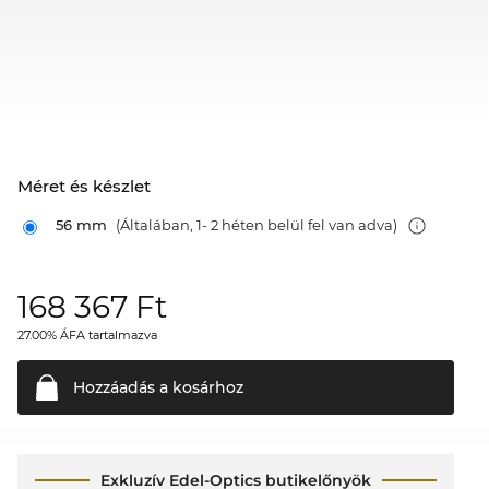
Méret és készlet
56 mm
(Általában, 1- 2 héten belül fel van adva)
168 367
Ft
27.00% ÁFA tartalmazva
Hozzáadás a
kosárhoz
Exkluzív Edel-Optics butikelőnyök