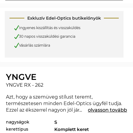
Exkluzív Edel-Optics butikelőnyök
Ingyenes kiszállítás és visszaküldés
30 napos visszaküldési garancia
Vásárlás számlára
YNGVE
YNGVE RX - 262
Azt, hogy a szemüveg stílust teremt,
természetesen minden Edel-Optics ügyfél tudja.
Ezzel az ékszerrel nagyon jól jársz, és jó benyomást
...
olvasson tovább
keltesz az irodában és a szabadidő eltöltésekor is. A
nagyságok
S
YNGVE RX a 2026. évben teljesen új a piacon,
kerettipus
Komplett keret
úgyhogy ezzel a szemüveggel teljesen korszerű