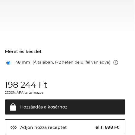
Méret és készlet
48 mm
(Általában, 1- 2 héten belül fel van adva)
198 244
Ft
27.00% ÁFA tartalmazva
Hozzáadás a
kosárhoz
el 11 898 Ft
Adjon hozzá
receptet