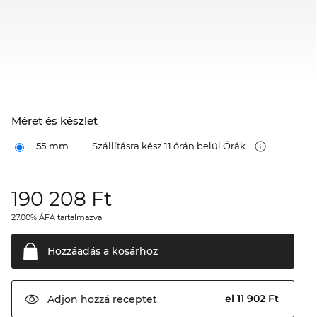
Méret és készlet
55 mm
Szállításra kész 11 órán belül Órák
190 208
Ft
27.00% ÁFA tartalmazva
Hozzáadás a
kosárhoz
el 11 902 Ft
Adjon hozzá
receptet