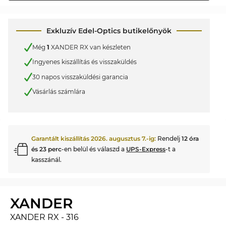
Exkluzív Edel-Optics butikelőnyök
Még
1
XANDER RX van készleten
Ingyenes kiszállítás és visszaküldés
30 napos visszaküldési garancia
Vásárlás számlára
Garantált kiszállítás
2026. augusztus 7.
-ig:
Rendelj
12 óra
és 23 perc
-en belül és válaszd a
UPS-Express
-t a
kasszánál.
XANDER
XANDER RX - 316