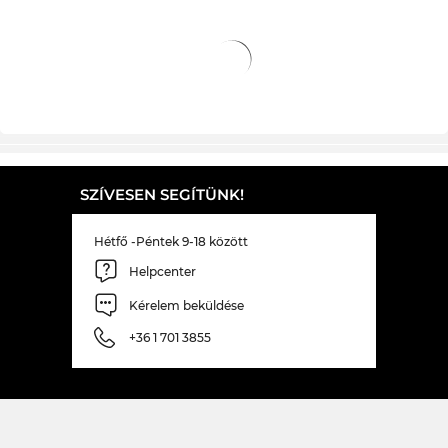
az új keretedbe. Így azután hamarosan teljes
áttekintésed lesz az új szemüveg jóvoltából! Mivel
az Edel-Optics a jutányos árut keresők Eldorádója,
Te is hihetetlenül olcsó áron kaphatod meg ezt a
csúcs modellt. Ami más online boltokban a
kiárusítás, az nálunk egyszerűen a mindennapos
takarékosság.
SZÍVESEN SEGÍTÜNK!
Hétfő -Péntek 9-18 között
Helpcenter
Kérelem beküldése
+36 1 701 3855