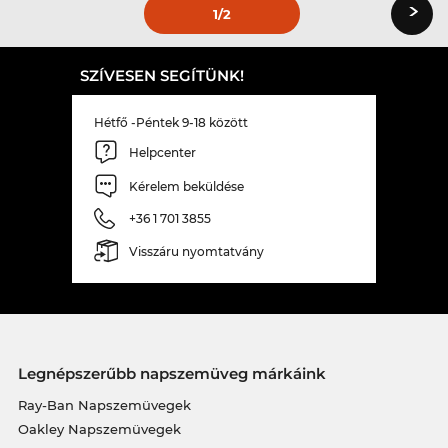
›
1
/2
SZÍVESEN SEGÍTÜNK!
Hétfő -Péntek 9-18 között
Helpcenter
Kérelem beküldése
+36 1 701 3855
Visszáru nyomtatvány
Legnépszerűbb napszemüveg márkáink
Ray-Ban Napszemüvegek
Oakley Napszemüvegek