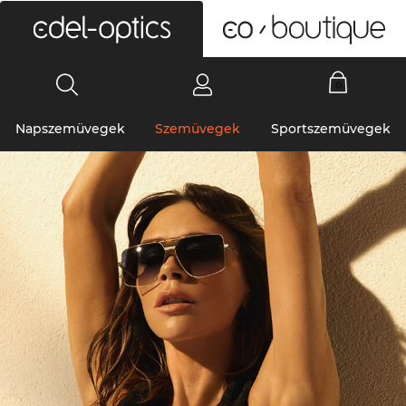
0
Napszemüvegek
Szemüvegek
Sportszemüvegek