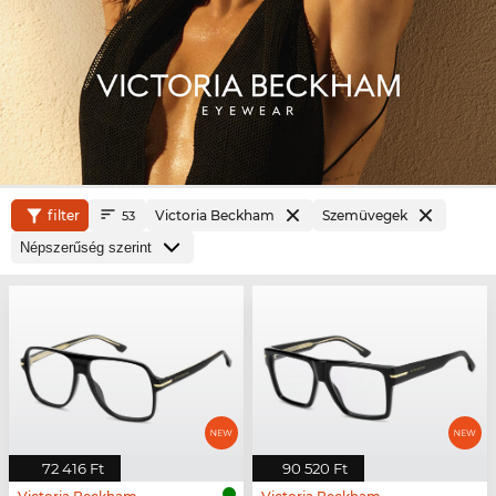
filter
Victoria Beckham
Szemüvegek
53
72 416 Ft
90 520 Ft