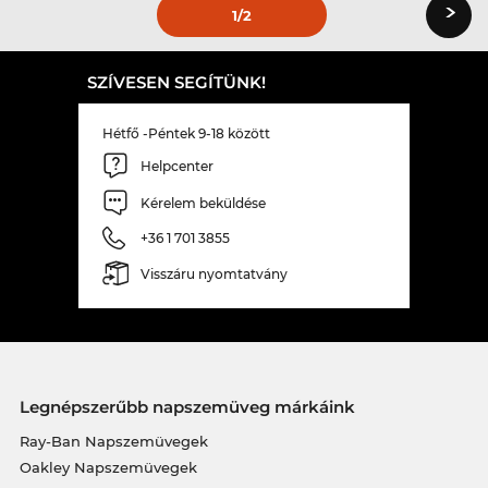
›
1
/2
SZÍVESEN SEGÍTÜNK!
Hétfő -Péntek 9-18 között
Helpcenter
Kérelem beküldése
+36 1 701 3855
Visszáru nyomtatvány
Legnépszerűbb napszemüveg márkáink
Ray-Ban Napszemüvegek
Oakley Napszemüvegek