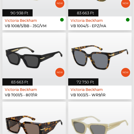
90 938 Ft
83 663 Ft
Victoria Beckham
Victoria Beckham
VB 1008/S/BB - J5G/VM
VB 1004/S - EPZ/HA
83 663 Ft
72 750 Ft
Victoria Beckham
Victoria Beckham
VB 7001/S - 807/IR
VB 1003/S - WR9/IR