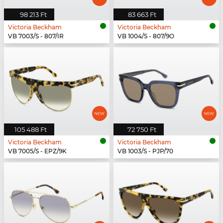
98 213 Ft
83 663 Ft
Victoria Beckham
Victoria Beckham
VB 7003/S - 807/IR
VB 1004/S - 807/9O
105 488 Ft
72 750 Ft
Victoria Beckham
Victoria Beckham
VB 7005/S - EPZ/9K
VB 1003/S - PJP/70