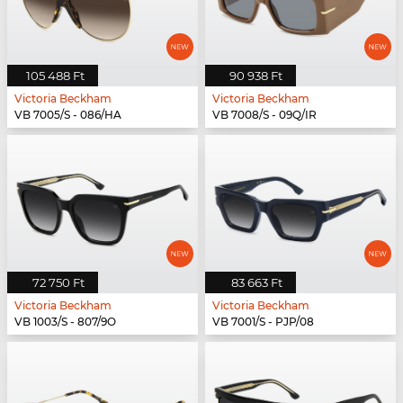
105 488 Ft
90 938 Ft
Victoria Beckham
Victoria Beckham
VB 7005/S - 086/HA
VB 7008/S - 09Q/IR
72 750 Ft
83 663 Ft
Victoria Beckham
Victoria Beckham
VB 1003/S - 807/9O
VB 7001/S - PJP/08