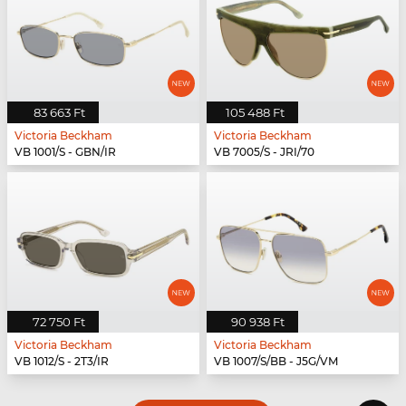
83 663 Ft
105 488 Ft
Victoria Beckham
Victoria Beckham
VB 1001/S - GBN/IR
VB 7005/S - JRI/70
72 750 Ft
90 938 Ft
Victoria Beckham
Victoria Beckham
VB 1012/S - 2T3/IR
VB 1007/S/BB - J5G/VM