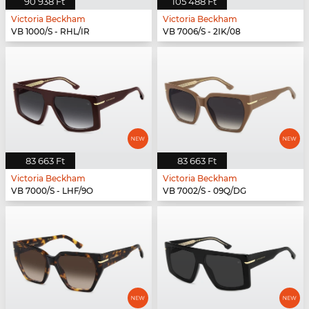
90 938 Ft
105 488 Ft
Victoria Beckham
Victoria Beckham
VB 1000/S - RHL/IR
VB 7006/S - 2IK/08
83 663 Ft
83 663 Ft
Victoria Beckham
Victoria Beckham
VB 7000/S - LHF/9O
VB 7002/S - 09Q/DG