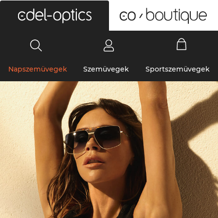
0
Napszemüvegek
Szemüvegek
Sportszemüvegek