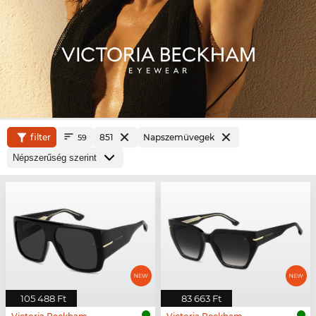
filter
851
Napszemüvegek
59
105 488 Ft
83 663 Ft