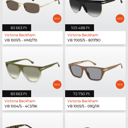
83 663 Ft
105 488 Ft
Victoria Beckham
Victoria Beckham
VB 1001/S - HM2/70
VB 7005/S - 807/9O
83 663 Ft
72 750 Ft
Victoria Beckham
Victoria Beckham
VB 1004/S - 4C3/9K
VB 1005/S - 09Q/IR