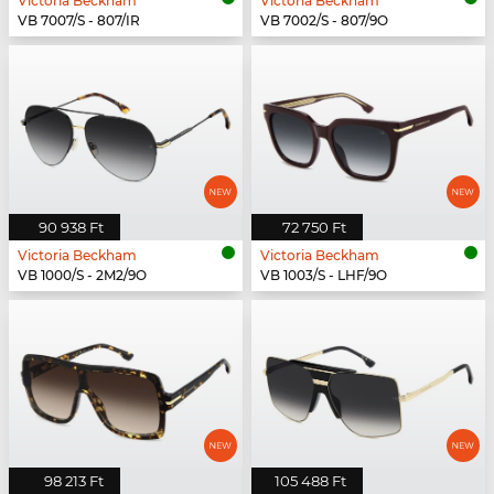
Victoria Beckham
Victoria Beckham
VB 7007/S - 807/IR
VB 7002/S - 807/9O
90 938 Ft
72 750 Ft
Victoria Beckham
Victoria Beckham
VB 1000/S - 2M2/9O
VB 1003/S - LHF/9O
98 213 Ft
105 488 Ft