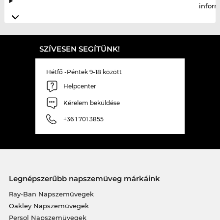
infor
SZÍVESEN SEGÍTÜNK!
Hétfő -Péntek 9-18 között
Helpcenter
Kérelem beküldése
+36 1 701 3855
Legnépszerűbb napszemüveg márkáink
Ray-Ban Napszemüvegek
Oakley Napszemüvegek
Persol Napszemüvegek