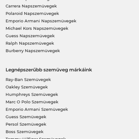
Carrera Napszemüvegek
Polaroid Napszemüvegek
Emporio Armani Napszemüvegek
Michael Kors Napszemüvegek
Guess Napszemüvegek
Ralph Napszemüvegek
Burberry Napszemüvegek
Legnépszerűbb szemüveg márkáink
Ray-Ban Szemüvegek
Oakley Szemüvegek
Humphreys Szemüvegek
Marc O Polo Szemüvegek
Emporio Armani Szemüvegek
Guess Szemüvegek
Persol Szemüvegek
Boss Szemüvegek
Tommy Hilfiger Szemüvegek