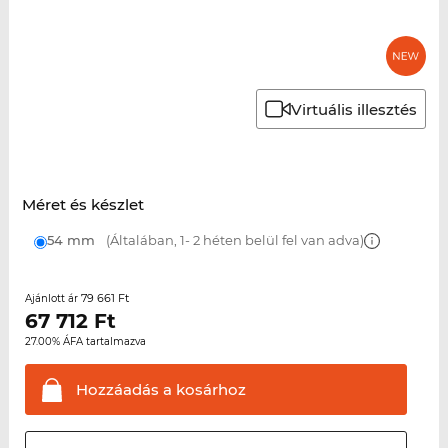
Virtuális illesztés
Méret és készlet
54 mm
(Általában, 1- 2 héten belül fel van adva)
79 661 Ft
Ajánlott ár
67 712
Ft
27.00% ÁFA tartalmazva
Hozzáadás a
kosárhoz