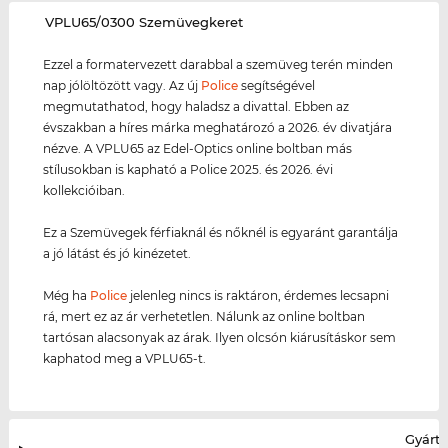
‌VPLU65/0300 Szemüvegkeret
Ezzel a formatervezett darabbal a szemüveg terén minden
nap jólöltözött vagy. Az új
Police
segítségével
megmutathatod, hogy haladsz a divattal. Ebben az
évszakban a híres márka meghatározó a 2026. év divatjára
nézve. A VPLU65 az Edel-Optics online boltban más
stílusokban is kapható a Police 2025. és 2026. évi
kollekcióiban.
Ez a Szemüvegek férfiaknál és nőknél is egyaránt garantálja
a jó látást és jó kinézetet.
Még ha
Police
jelenleg nincs is raktáron, érdemes lecsapni
rá, mert ez az ár verhetetlen. Nálunk az online boltban
tartósan alacsonyak az árak. Ilyen olcsón kiárusításkor sem
kaphatod meg a VPLU65-t.
Gyártó