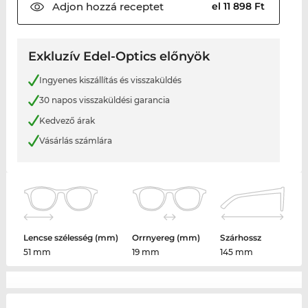
Adjon hozzá
receptet
el 11 898 Ft
Exkluzív Edel-Optics előnyök
Ingyenes kiszállítás és visszaküldés
30 napos visszaküldési garancia
Kedvező árak
Vásárlás számlára
Lencse szélesség (mm)
Orrnyereg (mm)
Szárhossz
51 mm
19 mm
145 mm