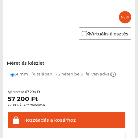
Virtuális illesztés
Méret és készlet
51 mm
(Általában, 1- 2 héten belül fel van adva)
67 294 Ft
Ajánlott ár
57 200
Ft
27.00% ÁFA tartalmazva
Hozzáadás a
kosárhoz