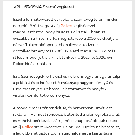
‌VPLU63/09N4 Szemüvegkeret
Ezzel a formatervezett darabbal a szemüveg terén minden
nap jólöltözött vagy. Az új
Police
segítségével
megmutathatod, hogy haladsz a divattal. Ebben az
évszakban a híres márka meghatározó a 2026. év divatjára
nézve. Tulajdonképpen jobban illene a kedvenc
öltözékedhez egy másik stílus? Nézd meg a VPLU63 más
stílusú modelljeit is a kínálatunkban a 2025. és 2026. évi
Police kínálatunkban.
Ez a Szemüvegek férfiaknál és nőknél is egyaránt garantálja
a jó látást és jó kinézetet.A
műanyag
nagyon
könnyű és
rugalmas anyag. Ez hosszú élettartamot és nagyfokú
viselési komfortot eredményez.
A modellt már utánrendeltük, és hamarosan ismét lesz
raktáron. Ha most rendelsz, biztosítod a jelenlegi olcsó árat,
és mihelyt beérkezik az áru, még aznap továbbítjuk neked
az új
Police
szemüvegedet. Ha az Edel-Optics-nál vásárolsz,
a legjobb árat biztosítod magadnak, mert a kiárusítás a