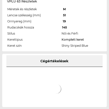
VPLU 63 Részletek
Méretek és részletek
M
Lencse szélesség (mm)
51
Orrnyereg (mm)
19
Rudacskák hossza
145
Stílus
Női és Férfi
Kerettipus
Komplett keret
Keret szín
Shiny Striped Blue
Cégértékelések