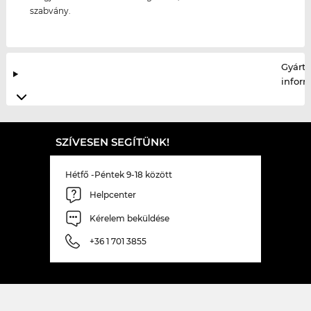
szabvány.
Gyártó
infor
SZÍVESEN SEGÍTÜNK!
Hétfő -Péntek 9-18 között
Helpcenter
Kérelem beküldése
+36 1 701 3855