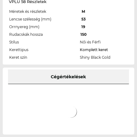
VPLU 58 Részletek
Méretek és részletek
M
Lencse szélesség (mm)
53
Orrnyereg (mm)
19
Rudacskák hossza
150
Stílus
Női és Férfi
Kerettipus
Komplett keret
Keret szín
Shiny Black Gold
Cégértékelések