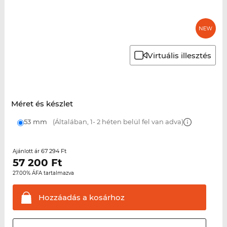
Virtuális illesztés
Méret és készlet
53 mm
(Általában, 1- 2 héten belül fel van adva)
67 294 Ft
Ajánlott ár
57 200
Ft
27.00% ÁFA tartalmazva
Hozzáadás a
kosárhoz