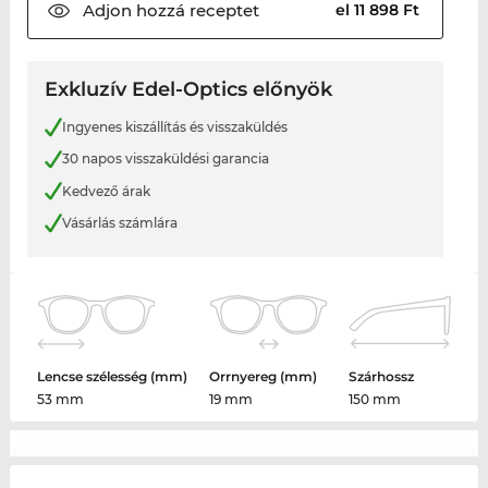
Adjon hozzá
receptet
el 11 898 Ft
Exkluzív Edel-Optics előnyök
Ingyenes kiszállítás és visszaküldés
30 napos visszaküldési garancia
Kedvező árak
Vásárlás számlára
Lencse szélesség (mm)
Orrnyereg (mm)
Szárhossz
53 mm
19 mm
150 mm