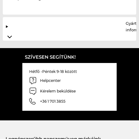
Gyártó
infor
SZÍVESEN SEGÍTÜNK!
Hétfő -Péntek 9-18 között
Helpcenter
Kérelem beküldése
+36 1 701 3855
Legnépszerűbb napszemüveg márkáink