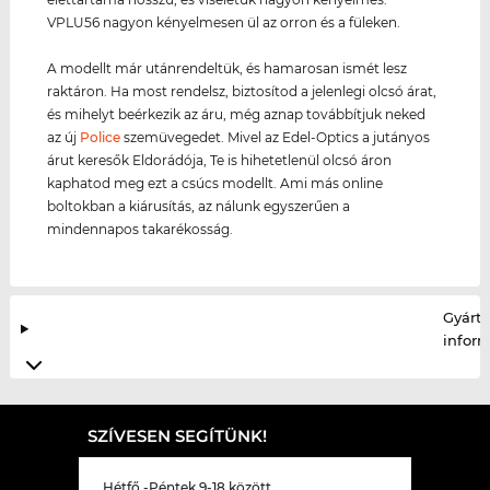
VPLU56 nagyon kényelmesen ül az orron és a füleken.
A modellt már utánrendeltük, és hamarosan ismét lesz
raktáron. Ha most rendelsz, biztosítod a jelenlegi olcsó árat,
és mihelyt beérkezik az áru, még aznap továbbítjuk neked
az új
Police
szemüvegedet. Mivel az Edel-Optics a jutányos
árut keresők Eldorádója, Te is hihetetlenül olcsó áron
kaphatod meg ezt a csúcs modellt. Ami más online
boltokban a kiárusítás, az nálunk egyszerűen a
mindennapos takarékosság.
Gyártó
infor
SZÍVESEN SEGÍTÜNK!
Hétfő -Péntek 9-18 között