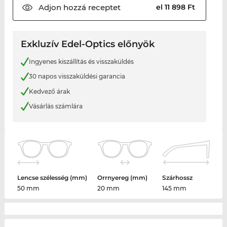
Adjon hozzá
receptet
el 11 898 Ft
Exkluzív Edel-Optics előnyök
Ingyenes kiszállítás és visszaküldés
30 napos visszaküldési garancia
Kedvező árak
Vásárlás számlára
Lencse szélesség (mm)
Orrnyereg (mm)
Szárhossz
50 mm
20 mm
145 mm