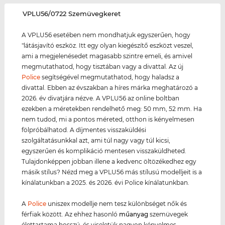
‌VPLU56/0722 Szemüvegkeret
A VPLU56 esetében nem mondhatjuk egyszerűen, hogy
"látásjavító eszköz. Itt egy olyan kiegészítő eszközt veszel,
ami a megjelenésedet magasabb szintre emeli, és amivel
megmutathatod, hogy tisztában vagy a divattal. Az új
Police
segítségével megmutathatod, hogy haladsz a
divattal. Ebben az évszakban a híres márka meghatározó a
2026. év divatjára nézve. A VPLU56 az online boltban
ezekben a méretekben rendelhető meg: 50 mm, 52 mm. Ha
nem tudod, mi a pontos méreted, otthon is kényelmesen
fölpróbálhatod. A díjmentes visszaküldési
szolgáltatásunkkal azt, ami túl nagy vagy túl kicsi,
egyszerűen és komplikáció mentesen visszaküldheted.
Tulajdonképpen jobban illene a kedvenc öltözékedhez egy
másik stílus? Nézd meg a VPLU56 más stílusú modelljeit is a
kínálatunkban a 2025. és 2026. évi Police kínálatunkban.
A
Police
uniszex modellje nem tesz különbséget nők és
férfiak között. Az ehhez hasonló
műanyag
szemüvegek
élettartama hosszú, és viseletük nagyon kényelmes.