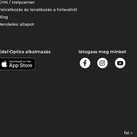
GYIK / Helpcenter
Feliratkozás és leiratkozás a hírlevélről
Blog
Rendelési állapot
Edel-Optics alkalmazás
látogass meg minket
fel