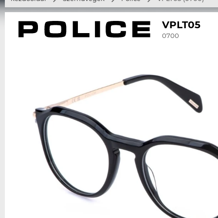
VPLT05
0700