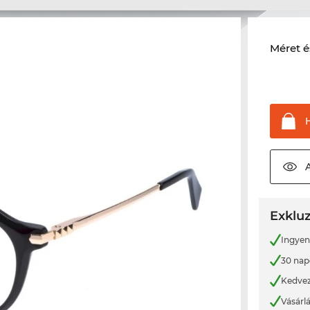
Méret é
Exkluz
Ingyene
30 nap
Kedvez
Vásárl