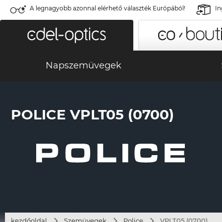
A legnagyobb azonnal elérhető választék Európából!
In
Napszemüvegek
POLICE VPLT05 (0700)
kezdőoldal
Szemüvegek
Police
VPLT05 (0700)