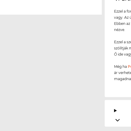
Ezzel a f
vagy. Az 
Ebben az 
nézve.
Ezzel a s
szólítják
Ő ide vag
Még ha
P
ár verhete
magadnak,