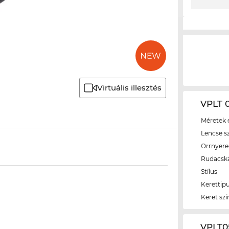
Virtuális illesztés
VPLT 0
Méretek é
Lencse s
Orrnyer
Rudacsk
Stílus
Kerettip
Keret szí
‌VPLT