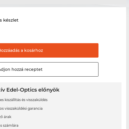
s készlet
Hozzáadás a
kosárhoz
Adjon hozzá
receptet
ív Edel-Optics előnyök
s kiszállítás és visszaküldés
os visszaküldési garancia
ő árak
ás számlára