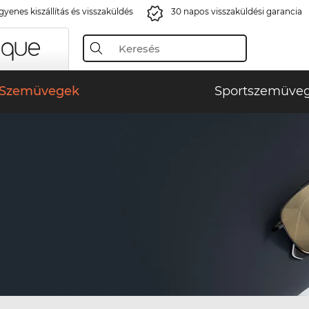
gyenes kiszállítás és visszaküldés
30 napos visszaküldési garancia
Szemüvegek
Sportszemüve