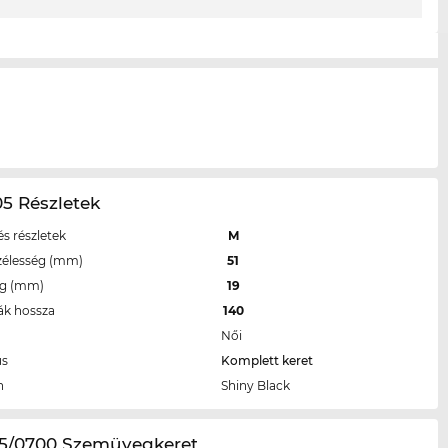
5 Részletek
s részletek
M
zélesség (mm)
51
eg (mm)
19
ák hossza
140
Női
us
Komplett keret
n
Shiny Black
05/0700 Szemüvegkeret