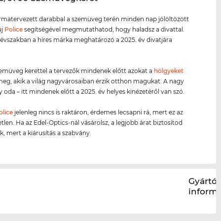
ormatervezett darabbal a szemüveg terén minden nap jólöltözött
új
Police
segítségével megmutathatod, hogy haladsz a divattal.
évszakban a híres márka meghatározó a 2025. év divatjára
zemüveg kerettel a tervezők mindenek előtt azokat a
hölgyeket
 meg, akik a világ nagyvárosaiban érzik otthon magukat. A nagy
y oda – itt mindenek előtt a 2025. év helyes kinézetéről van szó.
olice
jelenleg nincs is raktáron, érdemes lecsapni rá, mert ez az
tlen. Ha az Edel-Optics-nál vásárolsz, a legjobb árat biztosítod
 mert a kiárusítás a szabvány.
Gyártói
inform