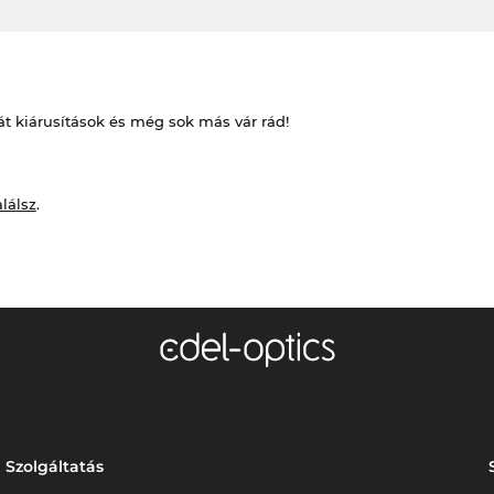
át kiárusítások és még sok más vár rád!
alálsz
.
Szolgáltatás